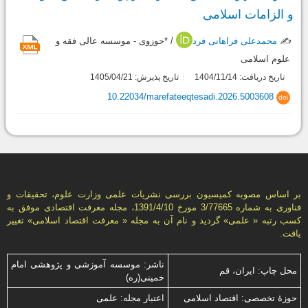
و الزامات اسلامی
✍️
محمدعلی فراهانی فرد
/ *حوزوی - موسسه عالی فقه و
علوم اسلامی
تاریخ دریافت: 1404/11/14
تاریخ پذیرش: 1405/04/21
10.22034/marefateeqtesadi.2026.5003608
doi
بر اساس مصوبه کمیسیون بررسی نشریات علمی وزارت علوم، تحقیقات و
فناوری به شماره 3/77665 مورخ 1391/4/10، مجله معرفت اقتصادی موفق به
کسب رتبه « علمی» گردید و نام آن به مجله « معرفت اقتصاد اسلامی» تغییر
یافت.
ناشر: موسسه آموزشی و پژوهشی امام
محل چاپ: ایران، قم
خمینی(ره)
حوزۀ تخصصی: اقتصاد اسلامی
اعتبار مجله: علمی