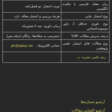
زبان مجله: فارسی با چكیده
نوبت انتشار: دو فصل‌نامه
انگلیسی
نوع انتشار: چاپی
هزینۀ بررسی و انتشار مقاله: دارد
نوع داوری: حداقل 2 داور،
زمان داوری: سه تا شش‌ماه
دوسویه‌ناشناس
درصد پذیرش مقالات: 40%
دسترسی به مقاله‌ها: رایگان (تمام متن)
نوع مقالات: قابل انتشار: علمی
نشانی الكترونیك:
jek@qabas.net
پژوهشی
رتبه علمی نشریه: ب
آرشیو شماره‌ها
آرشیو الفبایی مقالات