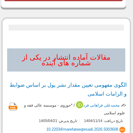
مقالات آماده انتشار در یکی از
شماره های آینده
الگوی مفهومی تعیین مقدار نشر پول بر اساس ضوابط
و الزامات اسلامی
✍️
محمدعلی فراهانی فرد
/ *حوزوی - موسسه عالی فقه و
علوم اسلامی
تاریخ دریافت: 1404/11/14
تاریخ پذیرش: 1405/04/21
10.22034/marefateeqtesadi.2026.5003608
doi