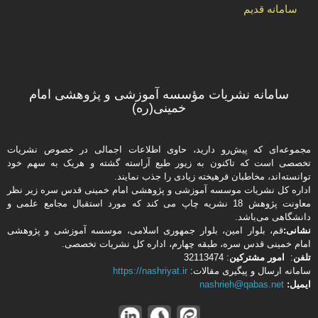
سامانه قدیم
سامانه نشریات مؤسسه آموزشی و پژوهشی امام
خمینی(ره)
مجموعه‌ای که پیش‌رو دارید،‌ حاوی اطلاعات اجمالی در خصوص نشریات
تخصصی است که تاکنون به زیور طبع آراسته گشته و هریک به سهم خود
توانسته‌اند، مخاطبان فرهیخته‌ زیادی را جذب نمایند.
اداره كل نشریات موسسه آموزشی و پژوهشی امام خمینی قدس سره زیر نظر
معاونت پژوهش 18 نشریه چاپ می کند که مورد استقبال مجامع علمی و
دانشگاهی می‌باشد.
نشانی:
قم، بلوار امین، بلوار جمهوری اسلامی، موسسه آموزشی و پژوهشی
امام خمینی قدس سره، طبقه چهارم، اداره كل نشریات تخصصی.
تلفن
:
امور مشتركین
: 32113474
سامانه ارسال و پیگیری مقالات:
https://nashriyat.ir
ایمیل:
nashrieh@qabas.net