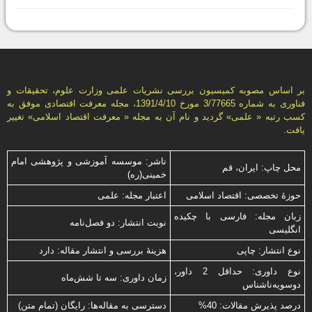
بر اساس مصوبه کمیسیون بررسی نشریات علمی وزارت علوم، تحقیقات و
فناوری به شماره 3/77665 مورخ 1391/4/10، مجله معرفت اقتصادی موفق به
کسب رتبه « علمی» گردید و نام آن به مجله « معرفت اقتصاد اسلامی» تغییر
یافت.
ناشر: موسسه آموزشی و پژوهشی امام
محل چاپ: ایران، قم
خمینی(ره)
حوزۀ تخصصی: اقتصاد اسلامی
اعتبار مجله: علمی
زبان مجله: فارسی با چكیده
نوبت انتشار: دو فصل‌نامه
انگلیسی
نوع انتشار: چاپی
هزینۀ بررسی و انتشار مقاله: دارد
نوع داوری: حداقل 2 داور،
زمان داوری: سه تا شش‌ماه
دوسویه‌ناشناس
درصد پذیرش مقالات: 40%
دسترسی به مقاله‌ها: رایگان (تمام متن)