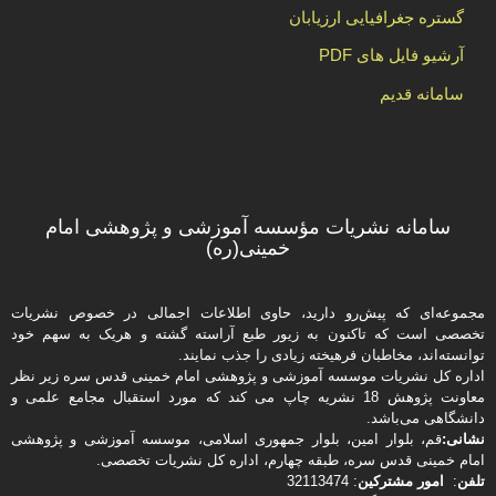
گستره جغرافیایی ارزیابان
آرشیو فایل های PDF
سامانه قدیم
سامانه نشریات مؤسسه آموزشی و پژوهشی امام
خمینی(ره)
مجموعه‌ای که پیش‌رو دارید،‌ حاوی اطلاعات اجمالی در خصوص نشریات
تخصصی است که تاکنون به زیور طبع آراسته گشته و هریک به سهم خود
توانسته‌اند، مخاطبان فرهیخته‌ زیادی را جذب نمایند.
اداره كل نشریات موسسه آموزشی و پژوهشی امام خمینی قدس سره زیر نظر
معاونت پژوهش 18 نشریه چاپ می کند که مورد استقبال مجامع علمی و
دانشگاهی می‌باشد.
نشانی:
قم، بلوار امین، بلوار جمهوری اسلامی، موسسه آموزشی و پژوهشی
امام خمینی قدس سره، طبقه چهارم، اداره كل نشریات تخصصی.
تلفن
:
امور مشتركین
: 32113474