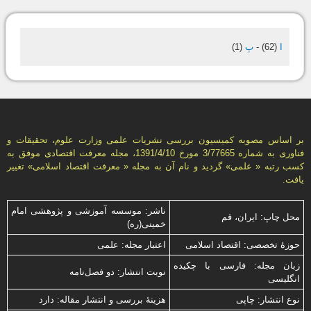
ا
(62)
-
پ
(1)
بر اساس مصوبه کمیسیون بررسی نشریات علمی وزارت علوم، تحقیقات و
فناوری به شماره 3/77665 مورخ 1391/4/10، مجله معرفت اقتصادی موفق به
کسب رتبه « علمی» گردید و نام آن به مجله « معرفت اقتصاد اسلامی» تغییر
یافت.
ناشر: موسسه آموزشی و پژوهشی امام
محل چاپ: ایران، قم
خمینی(ره)
حوزۀ تخصصی: اقتصاد اسلامی
اعتبار مجله: علمی
زبان مجله: فارسی با چكیده
نوبت انتشار: دو فصل‌نامه
انگلیسی
نوع انتشار: چاپی
هزینۀ بررسی و انتشار مقاله: دارد