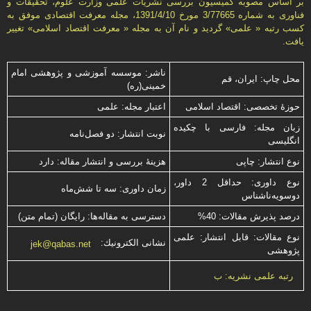
بر اساس مصوبه کمیسیون بررسی نشریات علمی وزارت علوم، تحقیقات و
فناوری به شماره 3/77665 مورخ 1391/4/10، مجله معرفت اقتصادی موفق به
کسب رتبه « علمی» گردید و نام آن به مجله « معرفت اقتصاد اسلامی» تغییر
یافت.
ناشر: موسسه آموزشی و پژوهشی امام
محل چاپ: ایران، قم
خمینی(ره)
حوزۀ تخصصی: اقتصاد اسلامی
اعتبار مجله: علمی
زبان مجله: فارسی با چكیده
نوبت انتشار: دو فصل‌نامه
انگلیسی
نوع انتشار: چاپی
هزینۀ بررسی و انتشار مقاله: دارد
نوع داوری: حداقل 2 داور،
زمان داوری: سه تا شش‌ماه
دوسویه‌ناشناس
درصد پذیرش مقالات: 40%
دسترسی به مقاله‌ها: رایگان (تمام متن)
نوع مقالات: قابل انتشار: علمی
نشانی الكترونیك:
jek@qabas.net
پژوهشی
رتبه علمی نشریه: ب