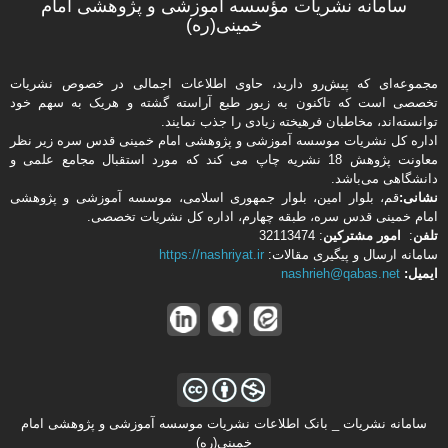
سامانه نشریات مؤسسه آموزشی و پژوهشی امام
خمینی(ره)
مجموعه‌ای که پیش‌رو دارید،‌ حاوی اطلاعات اجمالی در خصوص نشریات
تخصصی است که تاکنون به زیور طبع آراسته گشته و هریک به سهم خود
توانسته‌اند، مخاطبان فرهیخته‌ زیادی را جذب نمایند.
اداره كل نشریات موسسه آموزشی و پژوهشی امام خمینی قدس سره زیر نظر
معاونت پژوهش 18 نشریه چاپ می کند که مورد استقبال مجامع علمی و
دانشگاهی می‌باشد.
نشانی:
قم، بلوار امین، بلوار جمهوری اسلامی، موسسه آموزشی و پژوهشی
امام خمینی قدس سره، طبقه چهارم، اداره كل نشریات تخصصی.
تلفن
:
امور مشتركین
: 32113474
سامانه ارسال و پیگیری مقالات:
https://nashriyat.ir
ایمیل:
nashrieh@qabas.net
سامانه نشریات _ بانک اطلاعات نشریات موسسه آموزشی و پژوهشی امام
خمینی(ره)