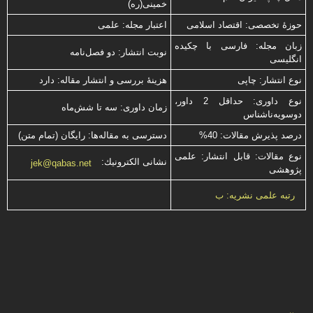
خمینی(ره)
حوزۀ تخصصی: اقتصاد اسلامی
اعتبار مجله: علمی
زبان مجله: فارسی با چكیده
نوبت انتشار: دو فصل‌نامه
انگلیسی
نوع انتشار: چاپی
هزینۀ بررسی و انتشار مقاله: دارد
نوع داوری: حداقل 2 داور،
زمان داوری: سه تا شش‌ماه
دوسویه‌ناشناس
درصد پذیرش مقالات: 40%
دسترسی به مقاله‌ها: رایگان (تمام متن)
نوع مقالات: قابل انتشار: علمی
نشانی الكترونیك:
jek@qabas.net
پژوهشی
رتبه علمی نشریه: ب