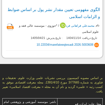
الگوی مفهومی تعیین مقدار نشر پول بر اساس ضوابط
و الزامات اسلامی
✍️
محمدعلی فراهانی فرد
/ *حوزوی - موسسه عالی فقه و
علوم اسلامی
تاریخ دریافت: 1404/11/14
تاریخ پذیرش: 1405/04/21
10.22034/marefateeqtesadi.2026.5003608
doi
بر اساس مصوبه کمیسیون بررسی نشریات علمی وزارت علوم، تحقیقات و
فناوری به شماره 3/77665 مورخ 1391/4/10، مجله معرفت اقتصادی موفق به
کسب رتبه « علمی» گردید و نام آن به مجله « معرفت اقتصاد اسلامی» تغییر
یافت.
ناشر: موسسه آموزشی و پژوهشی امام
محل چاپ: ایران، قم