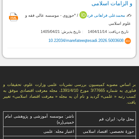
و الزامات اسلامی
✍️
محمدعلی فراهانی فرد
/ *حوزوی - موسسه عالی فقه و
علوم اسلامی
تاریخ دریافت: 1404/11/14
تاریخ پذیرش: 1405/04/21
10.22034/marefateeqtesadi.2026.5003608
doi
بر اساس مصوبه کمیسیون بررسی نشریات علمی وزارت علوم، تحقیقات و
فناوری به شماره 3/77665 مورخ 1391/4/10، مجله معرفت اقتصادی موفق به
کسب رتبه « علمی» گردید و نام آن به مجله « معرفت اقتصاد اسلامی» تغییر
یافت.
ناشر: موسسه آموزشی و پژوهشی امام
محل چاپ: ایران، قم
خمینی(ره)
حوزۀ تخصصی: اقتصاد اسلامی
اعتبار مجله: علمی