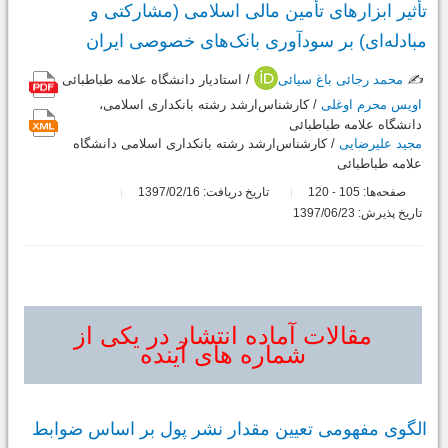
تأثیر ابزارهای تأمین مالی اسلامی (مشارکتی و
مبادله‌ای) بر سودآوری بانک‌های خصوصی ایران
✍️
محمد رجائی باغ سیائی
/ استاديار دانشگاه علامه طباطبائی
اویس محرم اوغلی
/ کارشناس‌ارشد رشته بانکداری اسلامی،
دانشگاه علامه طباطبائی
مجید علیرضایی
/ کارشناس‌ارشد رشته بانکداری اسلامی دانشگاه
علامه طباطبائی
صفحه‌ها:
105
120
تاریخ دریافت: 1397/02/16
-
تاریخ پذیرش: 1397/06/23
مقالات آماده انتشار در یکی از
شماره های آینده
الگوی مفهومی تعیین مقدار نشر پول بر اساس ضوابط