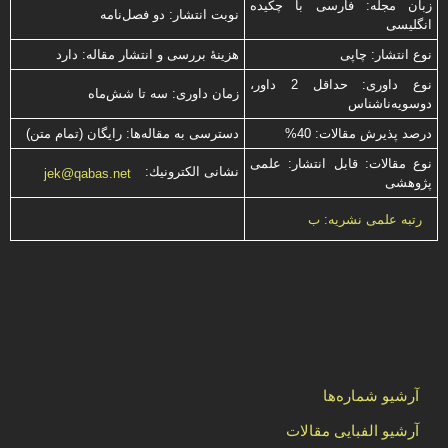
زبان مجله: فارسی با چكیده
نوبت انتشار: دو فصل‌نامه
انگلیسی
نوع انتشار: چاپی
هزینۀ بررسی و انتشار مقاله: دارد
نوع داوری: حداقل 2 داور،
زمان داوری: سه تا شش‌ماه
دوسویه‌ناشناس
درصد پذیرش مقالات: 40%
دسترسی به مقاله‌ها: رایگان (تمام متن)
نوع مقالات: قابل انتشار: علمی
نشانی الكترونیك:
jek@qabas.net
پژوهشی
رتبه علمی نشریه: ب
آرشیو شماره‌ها
آرشیو الفبایی مقالات