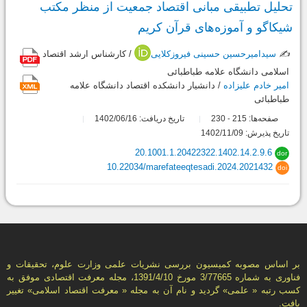
تحلیل تطبیقی مبانی اقتصاد جمعیت از منظر مکتب
شیکاگو و آموزه‌های قرآن کریم
✍️
سیدامیرحسین حسینی فیروزکلایی
/ کارشناس ارشد اقتصاد
اسلامی دانشگاه علامه طباطبائی
امیر خادم علیزاده
/ دانشیار دانشکده اقتصاد دانشگاه علامه
طباطبائی
صفحه‌ها:
215
230
تاریخ دریافت: 1402/06/16
-
تاریخ پذیرش: 1402/11/09
20.1001.1.20422322.1402.14.2.9.6
dor
10.22034/marefateeqtesadi.2024.2021432
doi
بر اساس مصوبه کمیسیون بررسی نشریات علمی وزارت علوم، تحقیقات و
فناوری به شماره 3/77665 مورخ 1391/4/10، مجله معرفت اقتصادی موفق به
کسب رتبه « علمی» گردید و نام آن به مجله « معرفت اقتصاد اسلامی» تغییر
یافت.