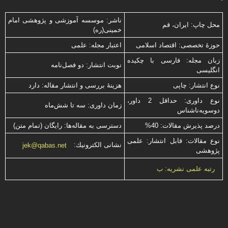
ناشر: موسسه آموزشی و پژوهشی امام
محل چاپ: ایران، قم
خمینی(ره)
حوزۀ تخصصی: اقتصاد اسلامی
اعتبار مجله: علمی
زبان مجله: فارسی با چكیده
نوبت انتشار: دو فصل‌نامه
انگلیسی
نوع انتشار: چاپی
هزینۀ بررسی و انتشار مقاله: دارد
نوع داوری: حداقل 2 داور،
زمان داوری: سه تا شش‌ماه
دوسویه‌ناشناس
درصد پذیرش مقالات: 40%
دسترسی به مقاله‌ها: رایگان (تمام متن)
نوع مقالات: قابل انتشار: علمی
نشانی الكترونیك:
jek@qabas.net
پژوهشی
رتبه علمی نشریه: ب