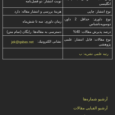
نوبت انتشار: دو فصل‌نامه
انگلیسی
نوع انتشار: چاپی
هزینۀ بررسی و انتشار مقاله: دارد
نوع داوری: حداقل 2 داور،
زمان داوری: سه تا شش‌ماه
دوسویه‌ناشناس
درصد پذیرش مقالات: 40%
دسترسی به مقاله‌ها: رایگان (تمام متن)
نوع مقالات: قابل انتشار: علمی
نشانی الكترونیك:
jek@qabas.net
پژوهشی
رتبه علمی نشریه: ب
آرشیو شماره‌ها
آرشیو الفبایی مقالات