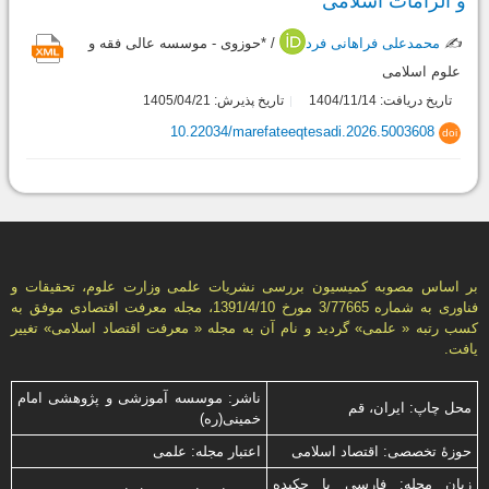
و الزامات اسلامی
✍️
محمدعلی فراهانی فرد
/ *حوزوی - موسسه عالی فقه و
علوم اسلامی
تاریخ دریافت: 1404/11/14
تاریخ پذیرش: 1405/04/21
10.22034/marefateeqtesadi.2026.5003608
doi
بر اساس مصوبه کمیسیون بررسی نشریات علمی وزارت علوم، تحقیقات و
فناوری به شماره 3/77665 مورخ 1391/4/10، مجله معرفت اقتصادی موفق به
کسب رتبه « علمی» گردید و نام آن به مجله « معرفت اقتصاد اسلامی» تغییر
یافت.
ناشر: موسسه آموزشی و پژوهشی امام
محل چاپ: ایران، قم
خمینی(ره)
حوزۀ تخصصی: اقتصاد اسلامی
اعتبار مجله: علمی
زبان مجله: فارسی با چكیده