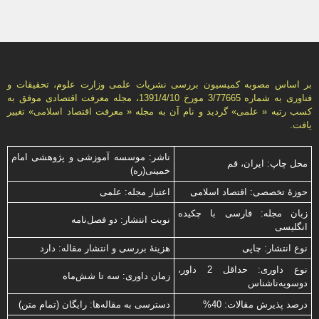
بر اساس مصوبه کمیسیون بررسی نشریات علمی وزارت علوم، تحقیقات و
فناوری به شماره 3/77665 مورخ 1391/4/10، مجله معرفت اقتصادی موفق به
کسب رتبه « علمی» گردید و نام آن به مجله « معرفت اقتصاد اسلامی» تغییر
یافت.
ناشر: موسسه آموزشی و پژوهشی امام
محل چاپ: ایران، قم
خمینی(ره)
حوزۀ تخصصی: اقتصاد اسلامی
اعتبار مجله: علمی
زبان مجله: فارسی با چكیده
نوبت انتشار: دو فصل‌نامه
انگلیسی
نوع انتشار: چاپی
هزینۀ بررسی و انتشار مقاله: دارد
نوع داوری: حداقل 2 داور،
زمان داوری: سه تا شش‌ماه
دوسویه‌ناشناس
درصد پذیرش مقالات: 40%
دسترسی به مقاله‌ها: رایگان (تمام متن)