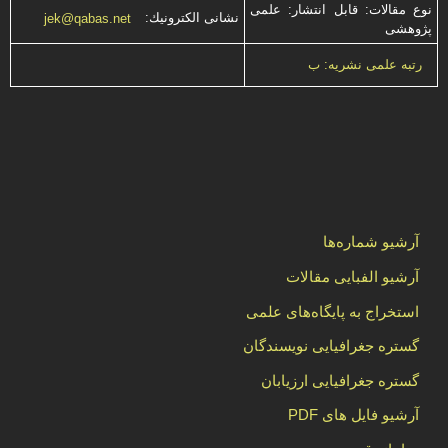
نوع مقالات: قابل انتشار: علمی
نشانی الكترونیك:
jek@qabas.net
پژوهشی
رتبه علمی نشریه: ب
آرشیو شماره‌ها
آرشیو الفبایی مقالات
استخراج به پایگاه‌های علمی
گستره جغرافیایی نویسندگان
گستره جغرافیایی ارزیابان
آرشیو فایل های PDF