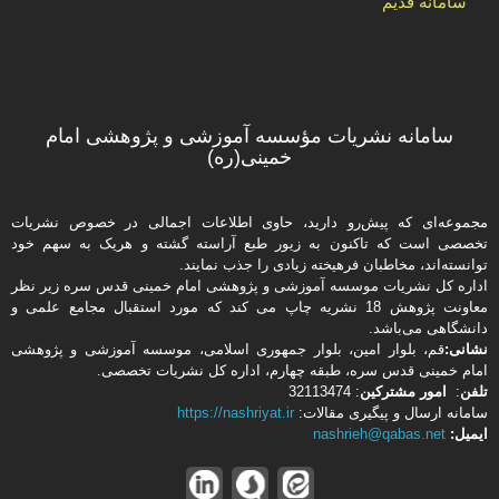
سامانه قدیم
سامانه نشریات مؤسسه آموزشی و پژوهشی امام
خمینی(ره)
مجموعه‌ای که پیش‌رو دارید،‌ حاوی اطلاعات اجمالی در خصوص نشریات
تخصصی است که تاکنون به زیور طبع آراسته گشته و هریک به سهم خود
توانسته‌اند، مخاطبان فرهیخته‌ زیادی را جذب نمایند.
اداره كل نشریات موسسه آموزشی و پژوهشی امام خمینی قدس سره زیر نظر
معاونت پژوهش 18 نشریه چاپ می کند که مورد استقبال مجامع علمی و
دانشگاهی می‌باشد.
نشانی:
قم، بلوار امین، بلوار جمهوری اسلامی، موسسه آموزشی و پژوهشی
امام خمینی قدس سره، طبقه چهارم، اداره كل نشریات تخصصی.
تلفن
:
امور مشتركین
: 32113474
سامانه ارسال و پیگیری مقالات:
https://nashriyat.ir
ایمیل:
nashrieh@qabas.net