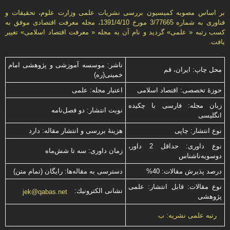
بر اساس مصوبه کمیسیون بررسی نشریات علمی وزارت علوم، تحقیقات و
فناوری به شماره 3/77665 مورخ 1391/4/10، مجله معرفت اقتصادی موفق به
کسب رتبه « علمی» گردید و نام آن به مجله « معرفت اقتصاد اسلامی» تغییر
یافت.
ناشر: موسسه آموزشی و پژوهشی امام
محل چاپ: ایران، قم
خمینی(ره)
حوزۀ تخصصی: اقتصاد اسلامی
اعتبار مجله: علمی
زبان مجله: فارسی با چكیده
نوبت انتشار: دو فصل‌نامه
انگلیسی
نوع انتشار: چاپی
هزینۀ بررسی و انتشار مقاله: دارد
نوع داوری: حداقل 2 داور،
زمان داوری: سه تا شش‌ماه
دوسویه‌ناشناس
درصد پذیرش مقالات: 40%
دسترسی به مقاله‌ها: رایگان (تمام متن)
نوع مقالات: قابل انتشار: علمی
نشانی الكترونیك:
jek@qabas.net
پژوهشی
رتبه علمی نشریه: ب