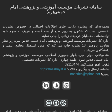
سامانه نشریات مؤسسه آموزشی و پژوهشی امام
خمینی(ره)
مجموعه‌ای که پیش‌رو دارید،‌ حاوی اطلاعات اجمالی در خصوص نشریات
تخصصی است که تاکنون به زیور طبع آراسته گشته و هریک به سهم خود
توانسته‌اند، مخاطبان فرهیخته‌ زیادی را جذب نمایند.
اداره كل نشریات موسسه آموزشی و پژوهشی امام خمینی قدس سره زیر نظر
معاونت پژوهش 18 نشریه چاپ می کند که مورد استقبال مجامع علمی و
دانشگاهی می‌باشد.
نشانی:
قم، بلوار امین، بلوار جمهوری اسلامی، موسسه آموزشی و پژوهشی
امام خمینی قدس سره، طبقه چهارم، اداره كل نشریات تخصصی.
تلفن
:
امور مشتركین
: 32113474
سامانه ارسال و پیگیری مقالات:
https://nashriyat.ir
ایمیل:
nashrieh@qabas.net
سامانه نشریات _ بانک اطلاعات نشریات موسسه آموزشی و پژوهشی امام