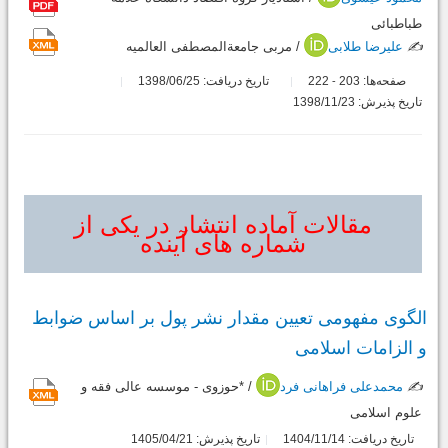
طباطبائی
✍️
علیرضا طلابی
/ مربی جامعةالمصطفی العالمیه
صفحه‌ها:
203
222
تاریخ دریافت: 1398/06/25
-
تاریخ پذیرش: 1398/11/23
مقالات آماده انتشار در یکی از
شماره های آینده
الگوی مفهومی تعیین مقدار نشر پول بر اساس ضوابط
و الزامات اسلامی
✍️
محمدعلی فراهانی فرد
/ *حوزوی - موسسه عالی فقه و
علوم اسلامی
تاریخ دریافت: 1404/11/14
تاریخ پذیرش: 1405/04/21