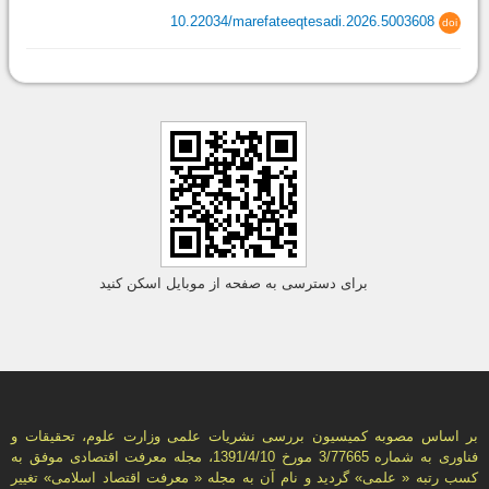
10.22034/marefateeqtesadi.2026.5003608
doi
برای دسترسی به صفحه از موبایل اسکن کنید
بر اساس مصوبه کمیسیون بررسی نشریات علمی وزارت علوم، تحقیقات و
فناوری به شماره 3/77665 مورخ 1391/4/10، مجله معرفت اقتصادی موفق به
کسب رتبه « علمی» گردید و نام آن به مجله « معرفت اقتصاد اسلامی» تغییر