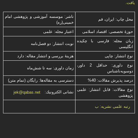
یافت.
ناشر: موسسه آموزشی و پژوهشی امام
محل چاپ: ایران، قم
خمینی(ره)
حوزۀ تخصصی: اقتصاد اسلامی
اعتبار مجله: علمی
زبان مجله: فارسی با چكیده
نوبت انتشار: دو فصل‌نامه
انگلیسی
نوع انتشار: چاپی
هزینۀ بررسی و انتشار مقاله: دارد
نوع داوری: حداقل 2 داور،
زمان داوری: سه تا شش‌ماه
دوسویه‌ناشناس
درصد پذیرش مقالات: 40%
دسترسی به مقاله‌ها: رایگان (تمام متن)
نوع مقالات: قابل انتشار: علمی
نشانی الكترونیك:
jek@qabas.net
پژوهشی
رتبه علمی نشریه: ب