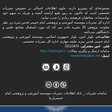
مجموعه‌ای که پیش‌رو دارید،‌ حاوی اطلاعات اجمالی در خصوص نشریات
تخصصی است که تاکنون به زیور طبع آراسته گشته و هریک به سهم خود
توانسته‌اند، مخاطبان فرهیخته‌ زیادی را جذب نمایند.
اداره كل نشریات موسسه آموزشی و پژوهشی امام خمینی قدس سره زیر نظر
معاونت پژوهش 18 نشریه چاپ می کند که مورد استقبال مجامع علمی و
دانشگاهی می‌باشد.
نشانی:
قم، بلوار امین، بلوار جمهوری اسلامی، موسسه آموزشی و پژوهشی
امام خمینی قدس سره، طبقه چهارم، اداره كل نشریات تخصصی.
تلفن
:
امور مشتركین
: 32113474
سامانه ارسال و پیگیری مقالات:
https://nashriyat.ir
ایمیل:
nashrieh@qabas.net
سامانه نشریات _ بانک اطلاعات نشریات موسسه آموزشی و پژوهشی امام
خمینی(ره)