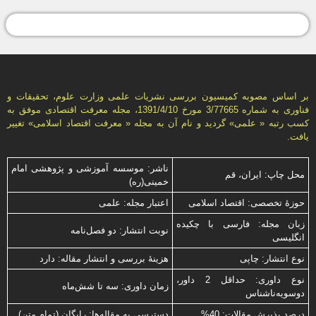
بر اساس مصوبه کمیسیون بررسی نشریات علمی وزارت علوم، تحقیقات و
فناوری به شماره 3/77665 مورخ 1391/4/10، مجله معرفت اقتصادی موفق به
کسب رتبه « علمی» گردید و نام آن به مجله « معرفت اقتصاد اسلامی» تغییر
یافت.
ناشر: موسسه آموزشی و پژوهشی امام
محل چاپ: ایران، قم
خمینی(ره)
حوزۀ تخصصی: اقتصاد اسلامی
اعتبار مجله: علمی
زبان مجله: فارسی با چكیده
نوبت انتشار: دو فصل‌نامه
انگلیسی
نوع انتشار: چاپی
هزینۀ بررسی و انتشار مقاله: دارد
نوع داوری: حداقل 2 داور،
زمان داوری: سه تا شش‌ماه
دوسویه‌ناشناس
درصد پذیرش مقالات: 40%
دسترسی به مقاله‌ها: رایگان (تمام متن)