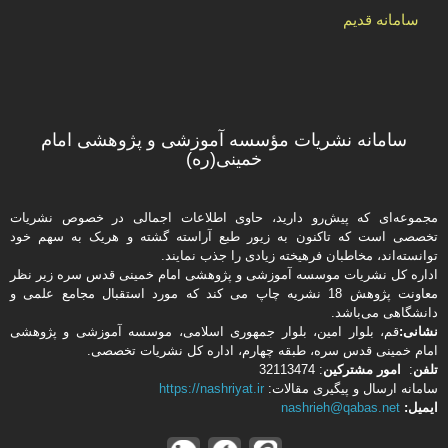
سامانه قدیم
سامانه نشریات مؤسسه آموزشی و پژوهشی امام
خمینی(ره)
مجموعه‌ای که پیش‌رو دارید،‌ حاوی اطلاعات اجمالی در خصوص نشریات
تخصصی است که تاکنون به زیور طبع آراسته گشته و هریک به سهم خود
توانسته‌اند، مخاطبان فرهیخته‌ زیادی را جذب نمایند.
اداره كل نشریات موسسه آموزشی و پژوهشی امام خمینی قدس سره زیر نظر
معاونت پژوهش 18 نشریه چاپ می کند که مورد استقبال مجامع علمی و
دانشگاهی می‌باشد.
نشانی:
قم، بلوار امین، بلوار جمهوری اسلامی، موسسه آموزشی و پژوهشی
امام خمینی قدس سره، طبقه چهارم، اداره كل نشریات تخصصی.
تلفن
:
امور مشتركین
: 32113474
سامانه ارسال و پیگیری مقالات:
https://nashriyat.ir
ایمیل:
nashrieh@qabas.net