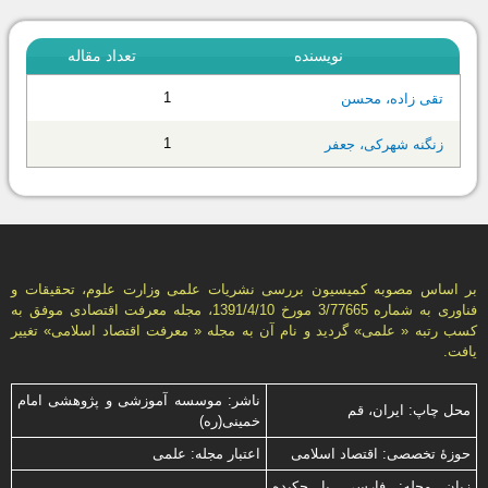
نویسنده
تعداد مقاله
1
تقی زاده، محسن
1
زنگنه شهرکی، جعفر
بر اساس مصوبه کمیسیون بررسی نشریات علمی وزارت علوم، تحقیقات و
فناوری به شماره 3/77665 مورخ 1391/4/10، مجله معرفت اقتصادی موفق به
کسب رتبه « علمی» گردید و نام آن به مجله « معرفت اقتصاد اسلامی» تغییر
یافت.
ناشر: موسسه آموزشی و پژوهشی امام
محل چاپ: ایران، قم
خمینی(ره)
حوزۀ تخصصی: اقتصاد اسلامی
اعتبار مجله: علمی
زبان مجله: فارسی با چكیده