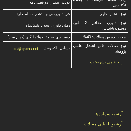
نوبت انتشار: دو فصل‌نامه
انگلیسی
نوع انتشار: چاپی
هزینۀ بررسی و انتشار مقاله: دارد
نوع داوری: حداقل 2 داور،
زمان داوری: سه تا شش‌ماه
دوسویه‌ناشناس
درصد پذیرش مقالات: 40%
دسترسی به مقاله‌ها: رایگان (تمام متن)
نوع مقالات: قابل انتشار: علمی
نشانی الكترونیك:
jek@qabas.net
پژوهشی
رتبه علمی نشریه: ب
آرشیو شماره‌ها
آرشیو الفبایی مقالات