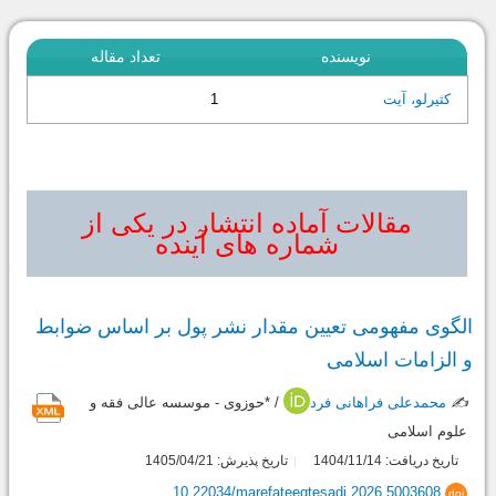
نویسنده
تعداد مقاله
1
کثیرلو، آیت
مقالات آماده انتشار در یکی از
شماره های آینده
الگوی مفهومی تعیین مقدار نشر پول بر اساس ضوابط
و الزامات اسلامی
✍️
محمدعلی فراهانی فرد
/ *حوزوی - موسسه عالی فقه و
علوم اسلامی
تاریخ دریافت: 1404/11/14
تاریخ پذیرش: 1405/04/21
10.22034/marefateeqtesadi.2026.5003608
doi