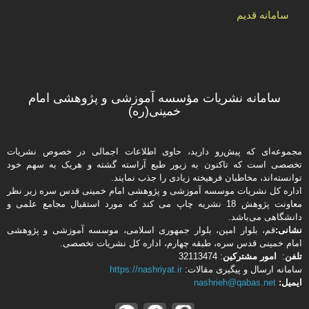
سامانه قدیم
سامانه نشریات مؤسسه آموزشی و پژوهشی امام
خمینی(ره)
مجموعه‌ای که پیش‌رو دارید،‌ حاوی اطلاعات اجمالی در خصوص نشریات
تخصصی است که تاکنون به زیور طبع آراسته گشته و هریک به سهم خود
توانسته‌اند، مخاطبان فرهیخته‌ زیادی را جذب نمایند.
اداره كل نشریات موسسه آموزشی و پژوهشی امام خمینی قدس سره زیر نظر
معاونت پژوهش 18 نشریه چاپ می کند که مورد استقبال مجامع علمی و
دانشگاهی می‌باشد.
نشانی:
قم، بلوار امین، بلوار جمهوری اسلامی، موسسه آموزشی و پژوهشی
امام خمینی قدس سره، طبقه چهارم، اداره كل نشریات تخصصی.
تلفن
:
امور مشتركین
: 32113474
سامانه ارسال و پیگیری مقالات:
https://nashriyat.ir
ایمیل:
nashrieh@qabas.net