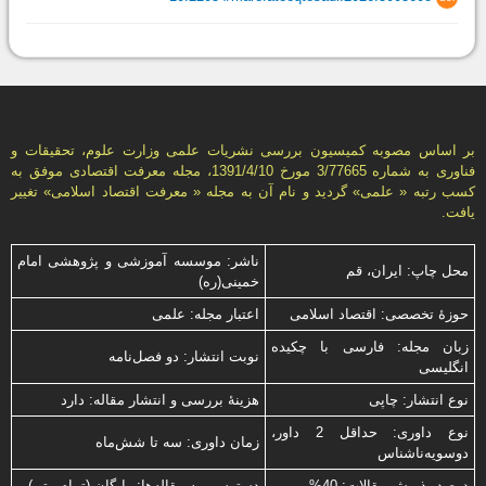
بر اساس مصوبه کمیسیون بررسی نشریات علمی وزارت علوم، تحقیقات و
فناوری به شماره 3/77665 مورخ 1391/4/10، مجله معرفت اقتصادی موفق به
کسب رتبه « علمی» گردید و نام آن به مجله « معرفت اقتصاد اسلامی» تغییر
یافت.
ناشر: موسسه آموزشی و پژوهشی امام
محل چاپ: ایران، قم
خمینی(ره)
حوزۀ تخصصی: اقتصاد اسلامی
اعتبار مجله: علمی
زبان مجله: فارسی با چكیده
نوبت انتشار: دو فصل‌نامه
انگلیسی
نوع انتشار: چاپی
هزینۀ بررسی و انتشار مقاله: دارد
نوع داوری: حداقل 2 داور،
زمان داوری: سه تا شش‌ماه
دوسویه‌ناشناس
درصد پذیرش مقالات: 40%
دسترسی به مقاله‌ها: رایگان (تمام متن)