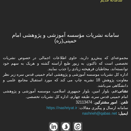
سامانه نشریات مؤسسه آموزشی و پژوهشی امام
خمینی(ره)
مجموعه‌ای که پیش‌رو دارید،‌ حاوی اطلاعات اجمالی در خصوص نشریات
تخصصی است که تاکنون به زیور طبع آراسته گشته و هریک به سهم خود
توانسته‌اند، مخاطبان فرهیخته‌ زیادی را جذب نمایند.
اداره كل نشریات موسسه آموزشی و پژوهشی امام خمینی قدس سره زیر نظر
معاونت پژوهش 18 نشریه چاپ می کند که مورد استقبال مجامع علمی و
دانشگاهی می‌باشد.
نشانی:
قم، بلوار امین، بلوار جمهوری اسلامی، موسسه آموزشی و پژوهشی
امام خمینی قدس سره، طبقه چهارم، اداره كل نشریات تخصصی.
تلفن
:
امور مشتركین
: 32113474
سامانه ارسال و پیگیری مقالات:
https://nashriyat.ir
ایمیل:
nashrieh@qabas.net