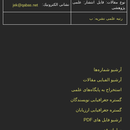
نوع مقالات: قابل انتشار: علمی
نشانی الكترونیك:
jek@qabas.net
پژوهشی
رتبه علمی نشریه: ب
آرشیو شماره‌ها
آرشیو الفبایی مقالات
استخراج به پایگاه‌های علمی
گستره جغرافیایی نویسندگان
گستره جغرافیایی ارزیابان
آرشیو فایل های PDF
سامانه قدیم