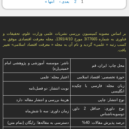
صفحه‌ها
1
2
بعدی ›
انتها »
بر اساس مصوبه کمیسیون بررسی نشریات علمی وزارت علوم، تحقیقات و
فناوری به شماره 3/77665 مورخ 1391/4/10، مجله معرفت اقتصادی موفق به
کسب رتبه « علمی» گردید و نام آن به مجله « معرفت اقتصاد اسلامی» تغییر
یافت.
ناشر: موسسه آموزشی و پژوهشی امام
محل چاپ: ایران، قم
خمینی(ره)
حوزۀ تخصصی: اقتصاد اسلامی
اعتبار مجله: علمی
زبان مجله: فارسی با چكیده
نوبت انتشار: دو فصل‌نامه
انگلیسی
نوع انتشار: چاپی
هزینۀ بررسی و انتشار مقاله: دارد
نوع داوری: حداقل 2 داور،
زمان داوری: سه تا شش‌ماه
دوسویه‌ناشناس
درصد پذیرش مقالات: 40%
دسترسی به مقاله‌ها: رایگان (تمام متن)