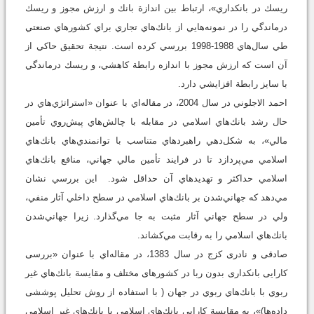
ريسك در بانكداري»، ارتباط بين اندازة بانك و ارزش مجوز و ريسك
درماندگي را در نمونه‌هايي از بانك‌هاي تجاري براي كشورهاي صنعتي
طي سال‌هاي 1988-1998 بررسي كرده است. نتيجة تحقيق حاكي از
آن است كه ارزش مجوز با اندازه رابطة كاهشي، و ريسك درماندگي
با سايز رابطة افزايشي دارد.
احمد الاجلوني در سال 2004، در مقاله‌اي با عنوان «استراتژي‌هاي در
حال رشد بانك‌هاي اسلامي در مقابله با چالش‌هاي پيش‌روي تأمين
مالي»، به شكل‌دهي راهبردهاي متناسب با توانمندي‌هاي بانك‌هاي
اسلامي مي‌پردازد تا در فرايند تأمين مالي جهاني، منافع بانك‌هاي
اسلامي حداكثر و تهديدهاي آن حداقل شود. اين بررسي نشان
مي‌دهد كه جهاني‌شدن بر بانك‌هاي اسلامي در سطح داخلي آثار منفي،
ولي در سطح جهاني آثار مثبت به جا مي‌گذارد. زيرا جهاني‌شدن
بانك‌هاي اسلامي را به رقابت مي‌كشاند.
صادقى و نادرى كزج در سال 1383، در مقاله‌اي با عنوان «بررسى
كارايى بانكدارى بدون ربا در كشورهاى مختلف و مقايسة بانك‌هاي غير
ربوي با بانك‌هاي ربوي در جهان ( با استفاده از روش تحليل پوششى
داده‌‌ها)»، به مقايسة كارايي بانك‌هاي اسلامي با بانك‌هاي غير اسلامي