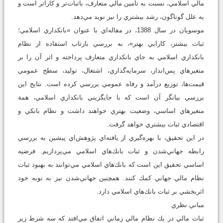
مالي اسلامي، نسبت به تأمين مالي متعارف، باثبات‌تر و كاراتر است و
به علل گوناگون، رشد بيشتري را نيز نويد مي‌دهد.
موسويان در سال 1388، در مقاله‌اي با عنوان «بانكداري اسلامي؛
ثبات بيشتر، كارايي بهتر»، به بررسي بازتاب استفاده از نظام
بانكداري اسلامي به جاي بانكداري متعارف پرداخته و اثر آن را بر
متغيرهاي پس‌انداز، سرمايه‌گذاري، اشتغال، توليد، سطح عمومي
قيمت‌ها، توزيع درآمد و رفاه عمومي بررسي كرده است. نتايج اين
بررسي بيانگر آن است كه با جايگزيني بانكداري اسلامي، همة
متغيرهاي اساسي، وضعيت بهتري خواهند داشت و نظام بانكي و
اقتصادي ثبات بيشتري خواهد گرفت.
در اين تحقيق، با بهره‌گيري از يافته‌اي پژوهش‌اي پيشين به بررسي
رابطه جهاني‌شدن و ثبات بانك‌هاي اسلامي مي‌پردازيم. فرضيه
اساسي تحقيق اين است كه بانك‌هاي اسلامي مي‌توانند به بهبود ثبات
نظام مالي جهاني كمك كنند. همچنين جهاني‌شدن نيز به نوبه خود
اثربخشي بر ثبات بانك‌هاي اسلامي دارد.
مباني نظري
ثبات مالي در يك نظام مالي زماني اتفاق مي‌افتد كه سه شرط زير