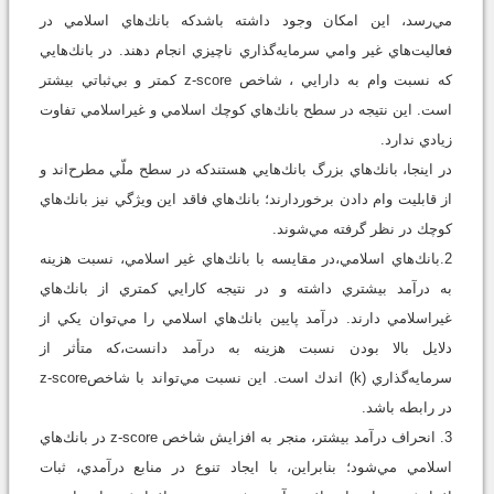
مي‌رسد، اين امكان وجود داشته باشدكه بانك‌هاي اسلامي در
فعاليت‌هاي غير وامي سرمايه‌گذاري ناچيزي انجام ‌دهند. در بانك‌هايي
كه نسبت وام به دارايي ، شاخص z-score كمتر و بي‌ثباتي بيشتر
است. اين نتيجه در سطح بانك‌هاي كوچك اسلامي و غيراسلامي تفاوت
زيادي ندارد.
در اينجا، بانك‌هاي بزرگ بانك‌هايي هستندكه در سطح ملّي مطرح‌اند و
از قابليت وام دادن برخوردارند؛ بانك‌هاي فاقد اين ويژگي نيز بانك‌هاي
كوچك در نظر گرفته مي‌شوند.
2.بانك‌هاي اسلامي،در مقايسه با بانك‌هاي غير اسلامي، نسبت هزينه
به درآمد بيشتري داشته و در نتيجه كارايي كمتري از بانك‌هاي
غيراسلامي دارند. درآمد پايين بانك‌هاي اسلامي را مي‌توان يكي از
دلايل بالا بودن نسبت هزينه به درآمد دانست،كه متأثر از
سرمايه‌گذاري (k) اندك است. اين نسبت مي‌تواند با شاخصz-score
در رابطه باشد.
3. انحراف درآمد بيشتر، منجر به افزايش شاخص z-score در بانك‌هاي
اسلامي مي‌شود؛ بنابراين، با ايجاد تنوع در منابع درآمدي، ثبات