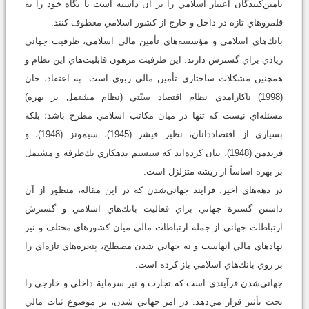
تأمين‌كنندگان اعتبار اسلامي را بر آن داشته است تا نگاه خود را به
قلمروهاي تازه در داخل و خارج از كشور اسلامي معطوف كنند.
بانك‌هاي اسلامي و مؤسسه‌هاي تأمين مالي اسلامي، ظرفيت جهاني
زيادي براي گسترش دارند. اين ظرفيت مرهون قابليت‌هاي اين نظام و
همچنين مشكلات ساختاري تأمين مالي ربوي است. به اعتقاد، خان
(1998) ناكارآمدي نظام اقتصاد سنّتي (نظام مشتمل بر بهره)
مسئله‌اي نيست كه تنها در ميان مكاتب اسلامي مطرح باشد؛ بلكه
بسياري از اقتصاددانان، نظير فيشر (1945)، سيمونز (1948)، و
فريدمن (1948)، بيان كرده‌اند كه سيستم بدهكاري يك‌طرفه و مشتمل
بر بهره اساساً از ريشه متزلزل است.
در دهه‌هاي اخير، فرايند جهاني‌شدن كه در اين مقاله، منظور از آن
داشتن گسترة جهاني براي فعاليت بانك‌هاي اسلامي و گسترش
ارتباطات جهاني از جمله ارتباطات مالي ميان كشورهاي مختلف و نيز
نهادهاي مالي آنهاست و نه جهاني شدن مصطلح، پنجره‌هاي تازه‌اي را
بر روي بانك‌هاي اسلامي باز كرده است.
جهاني‌شدن فرآيندي است كه تجارت و نيز سرماية داخلي و خارجي را
تحت تأثير قرار مي‌دهد. در امر جهاني شدن، بر موضوع ثبات مالي