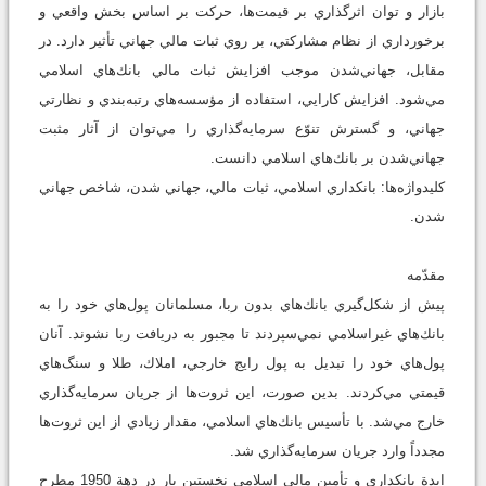
بازار و توان اثرگذاري بر قيمت‌ها، حركت بر اساس بخش واقعي و
برخورداري از نظام مشاركتي، بر روي ثبات مالي جهاني تأثير دارد. در
مقابل، جهاني‌شدن موجب افزايش ثبات مالي بانك‌هاي اسلامي
مي‌شود. افزايش كارايي، استفاده از مؤسسه‌هاي رتبه‌بندي و نظارتي
جهاني، و گسترش تنوّع سرمايه‌گذاري را مي‌توان از آثار مثبت
جهاني‌شدن بر بانك‌هاي اسلامي دانست.
كليد‌واژه‌ها: بانكداري اسلامي، ثبات مالي، جهاني شدن، شاخص جهاني
‌شدن.
مقدّمه
پيش از شكل‌گيري بانك‌هاي بدون ربا، مسلمانان پول‌هاي خود را به
بانك‌هاي غيراسلامي نمي‌سپردند تا مجبور به دريافت ربا نشوند. آنان
پول‌هاي خود را تبديل به پول رايج خارجي، املاك، طلا و سنگ‌هاي
قيمتي مي‌كردند. بدين صورت، اين ثروت‌ها از جريان سرمايه‌گذاري
خارج مي‌شد. با تأسيس بانك‌هاي اسلامي، مقدار زيادي از اين ثروت‌ها
مجدداً وارد جريان سرمايه‌گذاري شد.
ايدة بانكداري و تأمين مالي اسلامي نخستين بار در دهة 1950 مطرح