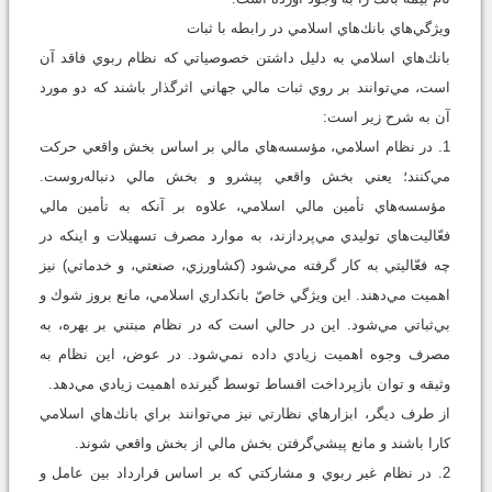
ويژگي‌هاي بانك‌‌هاي اسلامي در رابطه با ثبات
بانك‌هاي اسلامي به دليل داشتن خصوصياتي كه نظام ربوي فاقد آن
است، مي‌توانند بر روي ثبات مالي جهاني اثرگذار باشند كه دو مورد
آن به شرح زير است:
1. در نظام اسلامي، مؤسسه‌هاي مالي بر اساس بخش واقعي حركت
مي‌كنند؛ يعني بخش واقعي پيشرو و بخش مالي دنباله‌روست.
مؤسسه‌هاي تأمين مالي اسلامي، علاوه بر آنكه به تأمين مالي
فعّاليت‌هاي توليدي مي‌پردازند، به موارد مصرف تسهيلات و اينكه در
چه فعّاليتي به كار گرفته مي‌شود (كشاورزي، صنعتي، و خدماتي) نيز
اهميت مي‌دهند. اين ويژگي‌ خاصّ بانكداري اسلامي، مانع بروز شوك و
بي‌ثباتي مي‌شود. اين در حالي است كه در نظام مبتني بر بهره، به
مصرف وجوه اهميت زيادي داده نمي‌شود. در عوض، اين نظام به
وثيقه و توان بازپرداخت اقساط توسط گيرنده اهميت زيادي مي‌دهد.
از طرف ديگر، ابزارهاي نظارتي نيز مي‌توانند براي بانك‌هاي اسلامي
كارا باشند و مانع پيشي‌گرفتن بخش مالي از بخش واقعي شوند.
2. در نظام غير ربوي و مشاركتي كه بر اساس قرارداد بين عامل و