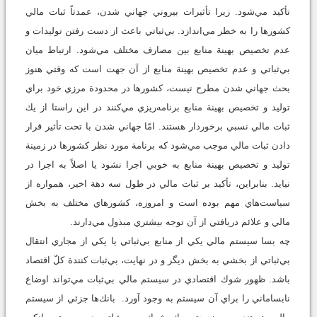
تأكيد مي‌شود. زيرا تأثيرات بيروني جهاني شدن، عمدتاً ثبات مالي
كشورها را به خطر مي‌اندازد. بي‌ثباتي باعث از دست رفتن توليدات و
عدم تخصيص بهينة منابع بين مصارف مختلف مي‌شود. ارتباط ميان
بي‌ثباتي و عدم تخصيص بهينة منابع از آن جهت است كه وقتي هنوز
بحث جهاني شدن مطرح نيست، كشورها در محدودة مرزي خود براي
توليد و تخصيص بهينة منابع برنامه‌ريزي مي‌كنند در اين راستا از يك
ثبات مالي نسبي برخوردار هستند. امّا جهاني شدن با تحت تأثير قرار
دادن ثبات مالي موجب مي‌شود كه برنامة مورد ‌نظر كشورها در زمينة
توليد و تخصيص بهينة منابع به خوبي اجرا نشود يا اصلاً به اجرا در
نيايد. بنابراين، تأكيد بر ثبات مالي در طول سه دهة اخير، همواره از
سياست‌هاي‌ مهم بوده است و امروزه، كشورهاي مختلف به بخش
مالي و علائم دريافتي از آن توجه بيشتري مبذول مي‌دارند.
چه بسا سيستم مالي يكي از منابع بي‌ثباتي يا يكي از مجاري انتقال
بي‌ثباتي از بخشي به بخش ديگر و در نهايت، بي‌ثبات كنندة‌ كلّ اقتصاد
باشد. ظهور شوك اقتصادي در سيستم مالي بي‌ثبات مي‌تواند اوضاع
نابساماني را براي آن سيستم به وجود آورد. بانك‌ها جزئي از سيستم