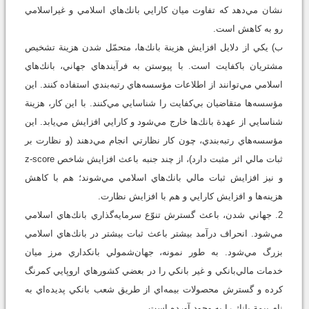
نشان مي‌دهد كه تفاوت ميان كارايي بانك‌هاي اسلامي و غيراسلامي
رو به كاهش است.
ب) يكي از دلايل افزايش هزينة بانك‌ها، متحمّل شدن هزينة تشخيص
مشتريان باكفايت است. با پيوستن به فرآيندهاي جهاني، بانك‌هاي
اسلامي مي‌توانند از اطلاعات مؤسسه‌هاي رتبه‌بندي استفاده كنند. اين
مؤسسه‌ها متقاضيان بي‌كفايت را شناسايي مي‌كنند. با اين كار، هزينة
شناسايي از عهدة بانك‌ها خارج مي‌شود و كارايي افزايش مي‌يابد. اين
مؤسسه‌هاي رتبه‌بندي، چون كار نظارتي انجام مي‌دهند (و نظارت بر
ثبات مالي اثر مثبت دارد)، از چند جنبه باعث افزايش شاخص z-score
و نيز افزايش ثبات مالي بانك‌هاي اسلامي مي‌شوند؛ هم با كاهش
هزينه‌ها و افزايش كارايي و هم با افزايش نظارت.
2. جهاني شدن، باعث گسترش تنوّع سرمايه‌گذاري بانك‌هاي اسلامي
مي‌شود. انحراف درآمد بيشتر باعث ثبات بيشتر در بانك‌هاي اسلامي
بزرگ مي‌شود. به طور نمونه، جهان‌شمولي بانكداري مرز ميان
خدمات مالي‌بانكي و غير بانكي را در بعضي كشورهاي اروپايي كمرنگ
كرده و گسترش محصولات بيمه‌اي از طريق شعب بانكي پديده‌اي به
نام بيمة بانك را به وجود آورده است.