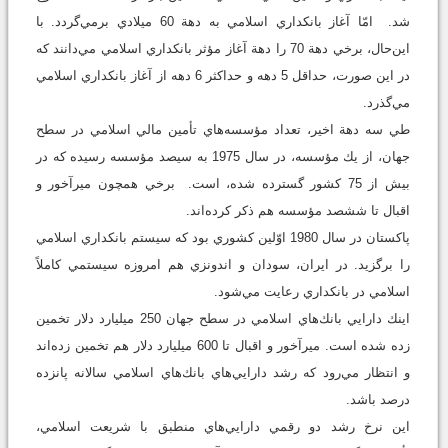
شد. امّا آغاز بانكداري اسلامي به دهة 60 ميلادي برمي‌گردد. با
اين‌حال، برخي دهة 70 را دهة آغاز مؤثر بانكداري اسلامي مي‌دانند كه
در اين صورت، حداقل 5 دهه و حداكثر 6 دهه از آغاز بانكداري اسلامي
مي‌گذرد.
طي سه دهة اخير، تعداد مؤسسه‌هاي تأمين مالي اسلامي در سطح
جهان، از يك مؤسسه، در سال 1975 به سيصد مؤسسه رسيده كه در
بيش از 75 كشور گسترده شده، است. برخي همچون ميرآخور و
اقبال تا ششصد مؤسسه هم ذكر كرده‌اند.
پاكستان در سال 1980 اوّلين كشوري بود كه سيستم بانكداري اسلامي
را برگزيد. در ايران، سودان و اندونزي هم امروزه سيستمي كاملاً
اسلامي در بانكداري رعايت مي‌شود.
اينك دارايي بانك‌هاي اسلامي در سطح جهان 250 ميليارد دلار تخمين
زده شده است. ميرآخور و اقبال تا 600 ميليارد دلار هم تخمين زده‌اند
و انتظار مي‌رود كه رشد دارايي‌هاي بانك‌هاي اسلامي سالانه پانزده
درصد باشد.
اين نرخ رشد دو رقمي دارايي‌هاي منطبق با شريعت اسلامي،