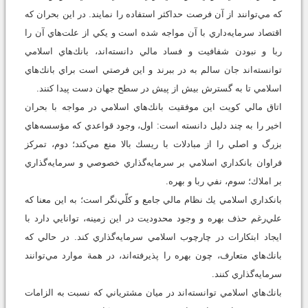
كه مي‌توانند از آن فرصت حداكثر استفاده را نمايند. در اين بحران كه
اقتصاد سرمايه‌داري با آن مواجه شده است و يكي از علت‌هاي آن را
ربا و نبودن شفافيت و فساد مالي دانسته‌اند، بانك‌هاي اسلامي
توانسته‌اند جان سالم به در ببرند و اين فرصتي است براي بانك‌هاي
اسلامي تا به گسترش بيش از پيش در سطح جهان دست پيدا كنند.
اتاق مالي كويت اين موفقيت بانك‌هاي اسلامي در مواجه با بحران
اخير را به چند دليل دانسته است: اول، وجود قواعدي كه مؤسسه‌هاي
بزرگ و اصلي را از مبادلات با ريسك بالا منع مي‌كند؛ دوم، تمركز
فراوان بانكداري اسلامي بر سرمايه‌گذاري خصوصي و سرمايه‌گذاري
بر املاك؛ سوم، نفي ربا و بهره.
بانكداري اسلامي يك نظام مالي جامع و كلّي‌نگر است؛ به اين معنا كه
علي‌رغم حذف بهره و وجود محدوديت در اين زمينه، توانايي دارد با
ايجاد ابتكارات در چارچوب اسلامي سرمايه‌گذاري كند. در حالي كه
بانك‌هاي متعارف، چون بهره را پذيرفته‌اند، در همة موارد مي‌توانند
سرمايه‌گذاري كنند.
بانك‌هاي اسلامي توانسته‌اند در ميان مشترياني كه نسبت به الزامات