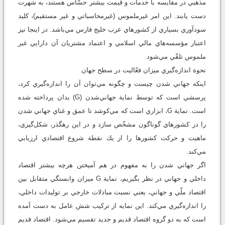
مذهبي در مقايسه با خدمات و قيمت بيشتر حسّاس هستند، به شهرت
دست يابند. اين امر غيرملموس (غيرمحاسباتي و غير مستقيم)، كليد
سودآوري بسياري از كشورهاي عرب خليج فارس مي‌باشد. در اينجا نيز
اعتبار مؤسسه‌هاي مالي اسلامي و اعتماد مشتريان آن دارايي غير
ملموس تلقّي مي‌شود.
نحوة اندازه‌گيري ميزان فعّاليت در سطح جهان
اينكه جهاني شدن چيست و چگونه مي‌توان آن را اندازه‌گيري كرد،
پرسشي است كه توسط نماية جهاني‌شدن (G) بدان پرداخته شده
است. نماية G، ابزاري است كه مي‌كوشد تا عمق و غناي جهاني شدن
را در كشورهاي گوناگون مشخّص سازد و در اين رهگذر، شكل‌گيري،
ماهيت و حركت كشورها را از يك نقطة شروع اقتصادي ارزيابي
مي‌كند.
اگر جهاني شدن را به مفهوم در هم آميختن هرچه بيشتر اقتصاد
داخلي و جهاني در نظر بگيريم، نماية G ميزان وابستگي متقابل بين
اقتصاد ملّي و جهاني، يعني نسبت مبادلات خارجي بر توليدات داخلي،
را اندازه‌گيري مي‌كند. اين نمايه از تركيب شش عامل به دست آمده
است كه به دو گروه اقتصاد قديم و جديد تقسيم مي‌شود. اقتصاد قديم