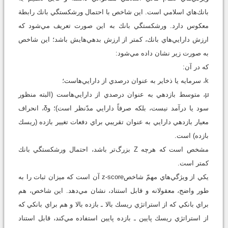
بانك‌هاي اسلامي است. اين شاخص با احتمال ورشكستگي بانك رابطة
معكوس دارد. ورشكستگي بانك به اين صورت تعريف مي‌شود كه
ارزش دارايي‌هاي بانك، كمتر از ارزش بدهي‌هايش باشد؛ اين شاخص
به صورت زير نشان داده مي‌شود:
كه در آن:
k، سرمايه يا ذخاير به عنوان درصدي از دارايي‌هاست؛
μ، متوسط بازدهي به عنوان درصدي از دارايي‌هاست (البته منظور
سود يا درآمد نيست، بلكه صرفاً دارايي مدّنظر است)؛ وδ، انحراف
معيار بازدهي دارايي به عنوان تقريبي براي دفعات تغيير بازده (ريسك
بازده) است.
مشخص است كه هرچه Z بزرگ‌تر باشد، احتمال ورشكستگي بانك
كمتر است.
يكي از ويژگي‌هاي مهمّ شاخصz-score آن است كه ميزان ثبات را به
طور واضح، معقولانه و قابل استناد، نشان مي‌دهد. اين شاخص، هم
براي بانكي كه از استراتژي ريسك بالا ـ بازده بالا و هم براي بانكي كه
از استراتژي ريسك پايين ـ بازده پايين استفاده مي‌كند، قابل استناد