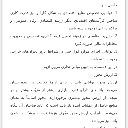
حاصل شود:
1. توانايي تخصيص منابع اقتصادي به شكل كارا و نيز قدرت كاري
ساختن فرآيندهاي اقتصادي ديگر (رشد اقتصادي، رفاه عمومي، و
تراكم دارايي) وجود داشته باشد.
2. مديريت مناسبي در زمينة تخمين قيمت‌گذاري، تخصيص و مديريت
مخاطرات مالي صورت گيرد.
3. توانايي اجراي موارد فوق حتي در شرايط بروز بحرا‌ن‌هاي خارجي
وجود داشته باشد.
در اين قسمت، به تبيين مباني نظري مي‌پردازيم:
1. ارزش مجوز
ارزش مجوز، توانايي بانك را براي ادامة فعاليت در آينده نشان
مي‌دهد. بانك‌هاي داراي قدرت بازاري بيشتر از مزيّت بيشتر، و در
نتيجه، از ارزش مجوز بيشتري برخوردارند. مجوز اساساً به معناي
منافع حاصل از عمليات آيندة يك بانك است كه عايد صاحبان آن بنگاه
مي‌شود. بنابراين، ارزش مجوز معّرف هزينة فرصت ورشكست شدن
بانك نيز مي‌باشد.