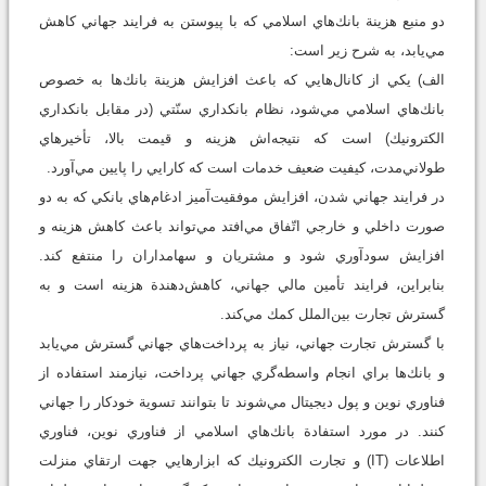
دو منبع هزينة بانك‌هاي اسلامي كه با پيوستن به فرايند جهاني كاهش
مي‌يابد، به شرح زير است:
الف) يكي از كانال‌هايي كه باعث افزايش هزينة بانك‌ها به خصوص
بانك‌هاي اسلامي مي‌شود، نظام بانكداري سنّتي (در مقابل بانكداري
الكترونيك) است كه نتيجه‌اش هزينه‌ و قيمت بالا،‌ تأخيرهاي
طولاني‌مدت، كيفيت ضعيف خدمات است كه كارايي را پايين مي‌آورد.
در فرايند جهاني شدن، افزايش موفقيت‌آميز ادغام‌هاي بانكي كه به دو
صورت داخلي و خارجي اتّفاق مي‌افتد مي‌تواند باعث كاهش هزينه و
افزايش سودآوري شود و مشتريان و سهامداران را منتفع كند.
بنابراين، فرايند تأمين مالي جهاني، كاهش‌دهندة هزينه است و به
گسترش تجارت بين‌الملل كمك مي‌كند.
با گسترش تجارت جهاني، نياز به پرداخت‌هاي جهاني گسترش مي‌يابد
و بانك‌ها براي انجام واسطه‌گري جهاني پرداخت، نيازمند استفاده از
فناوري نوين و پول ديجيتال مي‌شوند تا بتوانند تسوية خودكار را جهاني
كنند. در مورد استفادة بانك‌هاي اسلامي از فناوري نوين، فناوري
اطلاعات (IT) و تجارت الكترونيك كه ابزارهايي جهت ارتقاي منزلت