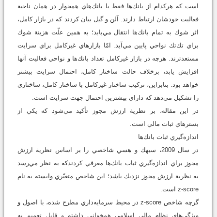
است كه هركدام از بانك‌ها فقط با بانك‌هاي همجوار در همان ناحية
فعاليت خودشان ارتباط دارند. آلن و گيل بيان كردند كه‌ در بازار كامل،
اثر شوك به تمام بانك‌ها انتقال مي‌يابد؛ به همين علّت هزينة شوك
براي تك‌‌تك‌ نواحي پايين مي‌آيد. امّا بازارهاي غيركامل براي سرايت
مستعدترند. هرچه در بازار غيركامل تعداد بانك‌ها و نواحي فعاليت آنها
افزايش يابد، برخلاف حالت ساختار كامل، احتمال سرايت بيشتر
خواهد بود. بنابراين، تركيب ساختار غيركامل با ساختار كامل، ساختاري
را تشكيل مي‌دهد كه داراي بيشترين احتمال جهت سرايت است.
در اين مقاله، بر نظرية ارزش مجوز تأكيد مي‌شود كه يكي از
بسترهاي ثبات مالي است.
اندازه‌گيري ثبات بانك‌ها
در سال 2009، سيهك و هسي شاخصي را بر اساس نظرية ارزش
مجوز براي اندازه‌گيري ثبات بانك‌ها معرفي كردندكه به نظر مي‌رسد
به نظرية ارزش مجوز نزديك باشد؛ اين شاخص متغيّري وابسته به نام
z-score است.
گرچه شاخص z-score در محيط سرمايه‌داري مطرح شده، با اصول و
ويژگي‌هاي نظام مالي اسلامي همخواني داشته و قابل تعميم به