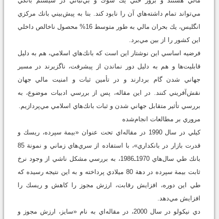
مالي هستند و بروز حتي يك شوك و بي‌ثباتي در سيستم بانكي
مي‌تواند تمام داشته‌هاي آن را نابود كند. بنا به پيش‌بيني بانك مركزي
انگليس، يك بحران مالي به طور متوسط 16% محصول ناخالص داخلي
اين كشور را از بين مي‌برد.
فرضيه اساسي اين نوشتار اين است كه بانك‌هاي اسلامي، هم به دليل
قابليت‌ها و هم به دليل دور نماندن از پيشرفت، ناگزيرند در مسير
جهاني شدن گام بر‌دارند و در تأمين ثبات و امنيت مالي جهان
نقش‌آفريني ‌كنند. در اين مقاله، پس از بررسي ادبيات موضوع، به
بررسي تأثير متقابل جهاني شدن و ثبات بانك‌هاي اسلامي مي‌پردازيم.
مروري بر مطالعات انجام‌شده
كيلي در سال 1990 در مقاله‌اي تحت عنوان «بيمة سپرده، ريسك و
قدرت بازار در بانكداري»، با استفاده از سري‌هاي زماني و نمونة 85
بانك طي سال‌هاي 1970ـ1986، به بررسي مشكل ناشي از وجود نرخ
ثابت بيمة سپرده در دهة 80 ميلادي پرداخته و به اين نتيجه رسيده كه
طي اين دوره، افزايش رقابت، ارزش مجوز را كاهش و ريسك را
افزايش مي‌دهد.
دي نيكولو در سال 2000، در مقاله‌اي به نام «سايز، ارزش مجوز و