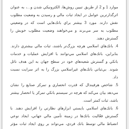
موارد 1 و 2 از طريق تبيين روش‌ها، الكترونيكي شدن و...، به عنوان
اثرگذارترين عوامل در ايجاد ثبات مالي و رسيدن به وضعيت مطلوب
نقش دارند. مورد 3 بيشتر براي بانك‌هايي است كه در وضعيتي
مطلوب به سر مي‌برند و مي‌خواهند وضعيت مطلوب خويش را
گسترش دهند.
4. بانك‌هاي اسلامي هرچه بزرگ‌تر باشند، ثبات مالي بيشتري دارند.
بنابراين، بانك‌هاي اسلامي مي‌توانند با افزايش عمليات و خدمات
بانكي و گسترش شعبه‌هاي خود در سطح جهان به اين هدف نائل
شوند. بي‌ثباتي بانك‌هاي غيراسلامي بزرگ را به اثر سرايت نسبت
داد.
5. شاخص هرفيندال كه قدرت انحصاري و تمركز صنايع را نشان
مي‌دهد بيان مي‌كند كه هرچه در سيستم بانكي تمركز يا انحصار بيشتر
باشد، ثبات كمتر است.
6. بانك‌هاي اسلامي بايستي ابزارهاي نظارتي را افزايش دهند. با
گسترش فعّاليت بانك‌ها در زمينة تأمين مالي جهاني، ايجاد نوعي
انضباط مالي توسط بانك فردي، مي‌تواند بر روي ايجاد ثبات مؤثر