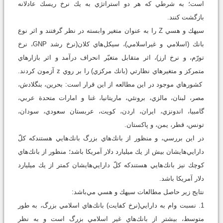
است؛‌ به شرطي كه هر دو استراتژي به يك نرخ ريسك عادلانه
بازگشت كنند.
سيهك و هسي Z را به عنوان متغير وابسته در نظر گرفتند و اثر نوع
بانك (اسلامي و غيراسلامي)، سيكل‌هاي كلان(نرخ رشد GNP، نرخ
تورّم، و نرخ ارز)، اثر متقابل متغيّر انحراف درآمد و اثر بازارهاي
متمركز و متغيرهاي نظارتي (بانك مركزي) را بر روي z آزمون كردند.
كشورهاي موجود در اين مطالعه از اين قرار است: بحرين، بنگلادش،
مصر، لبنان، مالزي، برونئي، ماريتانيا، غنا و امارات متحدة عربي،
گامبيا، اندونزي، ايران، اردن، كويت، عربستان سعودي، سودان،
تونس، قطر، يمن، و پاكستان.
در اين بررسي، و منظور از بانك‌هاي بزرگ بانك‌هايي هستندكه كلّ
دارايي‌هايشان بيش از يك ميليارد دلار آمريكا باشد؛ منظور از بانك‌هاي
كوچك نيز بانك‌هايي هستندكه كلّ دارايي‌هايشان كمتر از يك ميليارد
دلار آمريكا باشد.
نتايج زير حاصل مطالعات سيهك و هسي مي‌باشد:
1. نسبت وام به دارايي(نرخ كفايت) بانك‌هاي اسلامي بزرگ، به طور
متوسط، بيشتر از بانك‌هاي غير اسلامي بزرگ است و به نظر