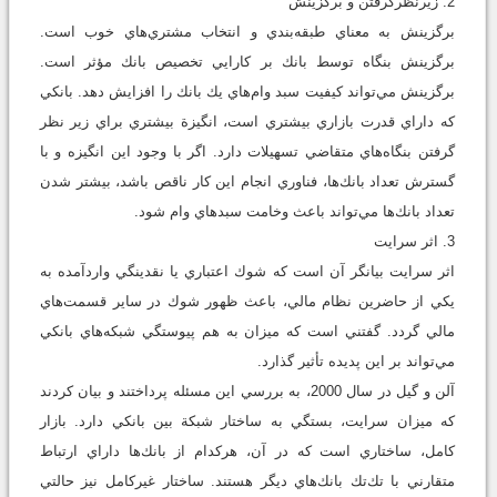
2. زيرنظرگرفتن و برگزينش
برگزينش به معناي طبقه‌بندي و انتخاب مشتري‌هاي خوب است.
برگزينش بنگاه توسط بانك بر كارايي تخصيص بانك مؤثر است.
برگزينش مي‌تواند كيفيت سبد وام‌هاي يك بانك را افزايش دهد. بانكي
كه داراي قدرت بازاري بيشتري است، انگيزة بيشتري براي زير نظر
گرفتن بنگاه‌هاي متقاضي تسهيلات دارد. اگر با وجود اين انگيزه و با
گسترش تعداد بانك‌ها، فناوري انجام اين كار ناقص باشد، بيشتر شدن
تعداد بانك‌ها مي‌تواند باعث وخامت سبدهاي وام شود.
3. اثر سرايت
اثر سرايت بيانگر آن است كه شوك اعتباري يا نقدينگي واردآمده به
يكي از حاضرين نظام مالي، باعث ظهور شوك در ساير قسمت‌هاي
مالي گردد. گفتني است كه ميزان به هم پيوستگي شبكه‌هاي بانكي
مي‌تواند بر اين پديده تأثير گذارد.
آلن و گيل در سال 2000، به بررسي اين مسئله پرداختند و بيان كردند
كه ميزان سرايت، بستگي به ساختار شبكة بين بانكي دارد. بازار
كامل، ساختاري است كه در آن، هركدام از بانك‌ها داراي ارتباط
متقارني با تك‌تك بانك‌هاي ديگر هستند. ساختار غيركامل نيز حالتي