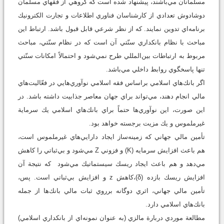
مسلمانان مي‌باشند، پيشنهاد شده است كه گروهي از فقهاي مسلمان
دوشادوش تعدادي از كارشناسان فناوري اطلاعات و تجارت الكترونيك
برنامه‌‌اي تدوين نمايند. كه از نظر شرعي قابل قبول باشد. ارتباط اين
مباحث با نظام بانكداري سنّتي آن است كه در نظام سنّتي، مباحث
مربوط به ارتباطات بين‌المللي طرح نمي‌شود و احتمالاً امكانات سنّتي
تنها پاسخگوي روابط داخلي مي‌باشد.
اگر بانك‌هاي اسلامي براساس فقه‌ اسلامي نوآوري‌هايي در فعّاليت‌هاي
مالي انجام دهند، مي‌تواند براي جهان معاصر جذابيت داشته باشد. در
اين صورت، اين نوآوري‌ها حتماً براي بانك‌هاي اسلامي يك سرماية
غيرملموس و يك مزيت برجسته خواهد بود.
تأمين مالي جهاني كه زمينه‌ساز ايجاد دارايي‌هاي غيرملموس است،
هم باعث افزايش سرمايه (K) و فزوني Z مي‌شود و بي‌ثباتي را كاهش
مي‌دهد و هم باعث ايجاد ريسك سيستماتيك مي‌شود كه نتيجة آن
افزايش ريسك بازده (δ)،كاهش z و افزايش بي‌ثباتي است. پس،
تأمين مالي جهاني، اثري دوگانه برروي ثبات مالي بانك‌ها از جمله
بانك‌هاي اسلامي دارد.
مطالعة موردي دربارة مالزي (به عنوان نمونه‌اي از بانكداري اسلامي)