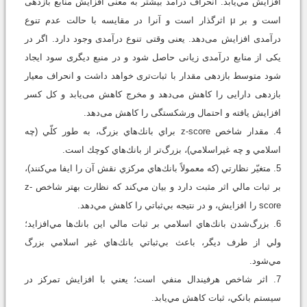
افزايش مي‌يابد. انحراف درآمد بیشتر به معنی افزایش منابع بازدهی
است و بر μ اثرگذار است و آنرا در مقایسه با حالت عدم تنوع
درآمدی افزایش می‌دهد. یعنی وقتی تنوع درآمدی وجود دارد. اگر در
یکی از منابع درآمدی زیانی حاصل شود و در منبع دیگری سود ایجاد
شود متوسط بازدهی مقدار با ثبات‌تری خواهد داشت و انحراف معیار
بازدهی دارایی را کاهش می‌دهد و مخرج کاهش می‌یابد و کل کسر
افزایش یافته و احتمال ورشکستگی را کاهش می‌دهد.
4. مقدار شاخص z-score براي بانك‌هاي بزرگ، به طور كلّي (چه
اسلامي و چه غيراسلامي)، بزرگ‌تر از بانك‌هاي كوچك است.
5. متغيّر نظارتي (كه معمولاً بانك‌هاي مركزي نقش آن را ايفا مي‌كنند)،
بر ثبات مالي اثر مثبت دارد و بيان مي‌كند كه نظارت بهتر شاخص z-
score را افزايش، و در نتيجه بي‌ثباتي را كاهش مي‌دهد.
6. بزرگ‌‌شدن بانك‌هاي اسلامي بر ثبات مالي اين بانك‌ها مي‌افزايد؛
ولي از طرف ديگر، باعث بي‌ثباتي بانك‌هاي غير اسلامي بزرگ
مي‌شود.
7. اثر شاخص هرفيندال منفي است؛ يعني با افزايش تمركز در
سيستم بانكي، ثبات كاهش مي‌يابد.