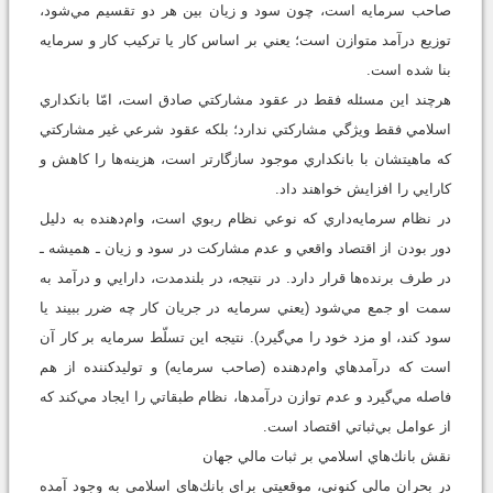
صاحب سرمايه است، چون سود و زيان بين هر دو تقسيم مي‌شود،
توزيع درآمد متوازن است؛ يعني بر اساس كار يا تركيب كار و سرمايه
بنا شده است.
هرچند اين مسئله فقط در عقود مشاركتي صادق است، امّا بانكداري
اسلامي فقط ويژگي مشاركتي ندارد؛ بلكه عقود شرعي غير مشاركتي
كه ماهيتشان با بانكداري موجود سازگارتر است، هزينه‌ها را كاهش و
كارايي را افزايش خواهند داد.
در نظام سرمايه‌داري كه نوعي نظام ربوي است، وام‌دهنده به دليل
دور بودن از اقتصاد واقعي و عدم مشاركت در سود و زيان ـ هميشه ـ
در طرف برنده‌ها قرار دارد. در نتيجه، در بلندمدت، دارايي و درآمد به
سمت او جمع مي‌شود (يعني سرمايه در جريان كار چه ضرر ببيند يا
سود كند، او مزد خود را مي‌گيرد). نتيجه اين تسلّط سرمايه بر كار آن
است كه درآمدهاي وام‌دهنده (صاحب سرمايه) و توليدكننده از هم
فاصله مي‌گيرد و عدم توازن درآمدها، نظام طبقاتي را ايجاد مي‌كند كه
از عوامل بي‌ثباتي اقتصاد است.
نقش بانك‌هاي اسلامي بر ثبات مالي جهان
در بحران‌ مالي كنوني، موقعيتي براي بانك‌هاي اسلامي به وجود آمده