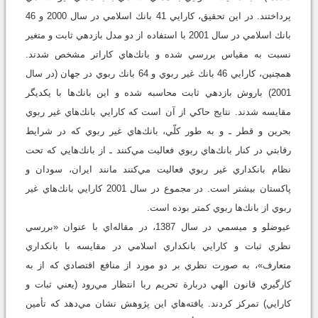
پرداختند. در اين تحقيق، كارايي 41 بانك اسلامي در سال 2000 و 46
بانك اسلامي در سال 2001 با استفاده از دو مدل بازدهي ثابت و متغير
نسبت به مقياس بررسي شده و بانك‌هاي كاراتر مشخص شدند.
همچنين، كارايي 46 بانك غير ربوي و 64 بانك ربوي در جهان (در سال
2001) باروش بازدهي ثابت محاسبه شده و اين بانك‌ها با يكديگر
مقايسه شدند. نتايج حاكي از آن است كه كارايي بانك‌هاي غير ‌ربوي
بحرين و قطر ـ و به طور كلّي، بانك‌هاي غير‌ ربوي كه در شرايط
رقابتي در كنار بانك‌هاي ربوي فعاليت مي‌كنند ـ از بانك‌هايي كه تحت
نظام بانكداري غير ربوي فعاليت مي‌كنند مانند ايران، سودان و
پاكستان بيشتر است. در مجموع در سال 2001 كارايي بانك‌هاي غير
ربوي از بانك‌ها ربوي كمتر بوده است.
عيوضلو و ميسمي در سال 1387، در مقاله‌اي با عنوان «بررسي
نظري ثبات و كارايي بانكداري اسلامي در مقايسه با بانكداري
متعارف»، به صورت نظري بر دو مورد از منافع اقتصادي كه از به
كارگيري قانون الهي دربارة تحريم ربا انتظار مي‌رود (يعني ثبات و
كارايي) تمركز كردند. يافته‌هاي اين پژوهش نشان مي‌دهد كه تأمين