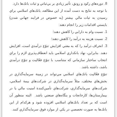
8. دوره‌هاي ركود و رونق، تأثير زيادي بر‌ بي‌ثباتي و ثبات بانك‌ها دارد.
با توجه به نتايج به دست آمده از اين مطالعه، بانك‌هاي اسلامي براي
رسيدن به ثبات مالي بيشتر (به خصوص در فرايند جهاني شدن)
بايستي اقدامات زير را انجام دهند:
1. نسبت وام به دارايي را كاهش دهند؛
2. نسبت هزينه به درآمد را كاهش دهند؛
3. انحراف درآمد را كه به معني افزايش تنوّع درآمدي است، افزايش
دهند. بنابراين، نهاد بانكداري اسلامي بايد انعطاف‌پذيري لازم را براي
انتخاب ساختار سازماني كه متناسب با تنوّع فعّاليت و تنوّع درآمدي
باشد، داشته باشد.
تنوّع فعّاليت بانك‌هاي اسلامي مي‌تواند در زمينة سرمايه‌گذاري در
بخش‌هاي مختلف، مثلاً سرمايه‌گذاري در شركت‌هاي بيمة اسلامي،
شركت‌هاي سرمايه‌گذاري، شركت‌هاي تأمين‌كنندة امنيت مالي يا در
بيمارستان‌ها، كارخانجات و بنگاه‌هاي صنعتي باشد. البته منظور آن
است كه بر تعداد بانك‌هاي اسلامي افزوده شود و هركدام از اين
بانك‌ها به صورت تخصصي در يكي از موارد فوق سرمايه‌گذاري كنند.