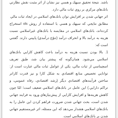
باشد. نتيجة تحقيق سيهك و هسي نيز نشان از اثر مثبت نقش نظارتي
بانك‌هاي مركزي بر روي ثبات مالي دارد.
اثر جهاني شدن بر افزايش توان بانك‌هاي اسلامي در ايجاد ثبات مالي
مطابق نتايجي كه سيهك و هسي با استفاده از روش ols استخراج
كرده‌اند، بانك‌هاي اسلامي در مقايسه با بانك‌هاي غيراسلامي نسبت
هزينه به درآمد بالا و انحراف درآمد (تنوّع درآمدي) پاييني دارند. گفتني
است كه:
1. بالا بودن نسبت هزينه به درآمد باعث كاهش كارايي بانك‌هاي
اسلامي مي‌شود. همان‌گونه كه پيشتر بيان شد، طبق تعريف
اسچيناسي از ثبات مالي، يكي از عوامل ثبات مالي عبارت است از:
توانايي تخصيص منابع اقتصادي به شكل كارا و نيز قدرت كاراتر
ساختن فرآيندهاي اقتصادي ديگر (رشد اقتصادي، رفاه عمومي، و
تراكم دارايي.) اين عامل در بانك‌هاي اسلامي ضعيف است؛ امّا چون
كاهش هزينه‌ها و افزايش كارايي از پيش‌نيازهاي ورود به فرايند جهاني
شدن است، بحث جهاني شدن ضرورت فراهم كردن اين عامل را به
بانك‌هاي اسلامي هشدار مي‌دهد كه اين مسئله، اثر غيرمستقيم جهاني
شدن بر بانك‌هاي اسلامي است.