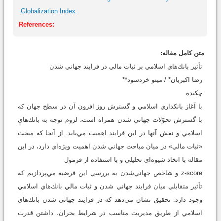
Globalization Index.
References:
متن کامل مقاله:
تأثير بانك‌هاي اسلامي بر ثبات مالي در فرايند جهاني شدن
رضا اكبريان* / مينو خردسود**
چكيده
با آغاز بانكداري اسلامي و گسترش روز افزون آن در سطح جهان كه
با گسترش تحوّلات جهاني شدن همراه است، لزوم توجه به بانك‌هاي
اسلامي و نقش آنها در اين فرايند اهميت مي‌يابد. از آنجا كه مبحث
«ثبات مالي» در ميان مباحث جهاني شدن اهميت ويژه‌اي دارد، در اين
مقاله با اتخاذ شيوه‌اي تحليلي و با استفاده از فرمول
z-score و شاخص جهاني‌شدن به بررسي اين فرضيه مي‌پردازيم كه
تأثير متقابلي ميان فرايند جهاني شدن و ثبات مالي بانك‌هاي اسلامي
وجود دارد. تحقيق نشان مي‌دهد كه در فرايند جهاني شدن بانك‌هاي
اسلامي از طريق مديريت مناسب در شرايط بحران، داشتن قدرت