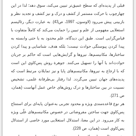
قبلی از پدیده‌ای که سطح عمیق‌تر تبیین می‌کند، سوق دهد؛ لذا در این
چهارچوب با حرکت مستمر از کشف و درک و نیز کشف و تجدید نظر و
بازبینی پیش می‌رود (لاوسون، 1997، ص43). به عبارت دیگر، رئالیسم
استعلایی مفهومی از علم و تبیین را حمایت می‌کند که کاملاً متفاوت با
قیاس‌گرایی است. طبق این دیدگاه، علم محدود به یا حتی وابسته به
پیدا کردن پیوستگی حوادث نیست؛ بلکه هدف، شناسایی و پیدا کردن
ساختارها، مکانیسم‌ها، نیروها و گرایش‌هایی است که حاکم بر جریان
حوادث‌اند یا آنها را تسهیل می‌کنند. جوهرة روش پس‌كاوي این است
که با ارجاع به نیروها، مکانیسم‌های پایا و نیز تمایلاتِ مرتبط است که
پدید‌ه‌های جهان تبیین می‌گردد. لذا رفتار بی‌طرفانة علمی، تشخیص
نسبیت در بین ساختارها و درک روش‌های خاص عمل آنهاست (همان،
ص 271).
هر نوع قاعده‌مندی ویژه و محدود تجربی به‌عنوان پایه‌ای برای استنتاج
پس‌كاوي جهت ساختن مفروضاتی در خصوص مکانیسم‌های علّی ویژه
به کار می‌رود. در این معنا، استدلال استعلایی مورد خاصی از استدلال
پس‌كاوي است (همان، ص 228).