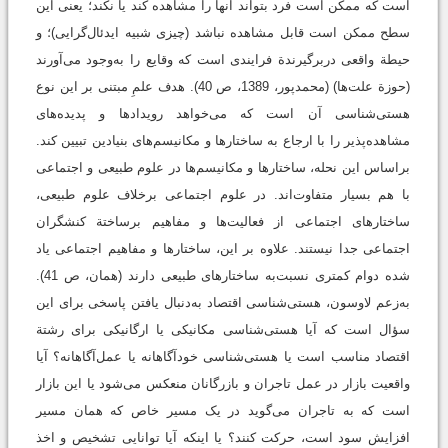
است که ممکن است فرد بتواند آنها را مشاهده کند یا نکند؛ یعنی این
سطح ممکن است قابل مشاهده نباشد (چیزی شبیه ایدئال‌گرایی)؛ و
حیطة واقعی دربرگیرندة فرایندی است که وقایع را به‌وجود می‌آورند
(حوزة علت‌ها) (محمدپور، 1389، ص 40). هدف علمِ مبتنی بر این نوع
هستی‌شناسی آن است که می‌خواهد رویدادها و پدیده‌های
مشاهده‌پذیر را با ارجاع به ساختارها و مکانیسم‌های بنیادین تبیین کند.
براساس این نحله، ساختارها و مکانیسم‌ها در علوم طبیعی و اجتماعی
با هم بسیار متفاوت‌اند. در علوم اجتماعی برخلاف علوم طبیعی،
ساختارهای اجتماعی از فعالیت‌ها و مفاهیم برساختة کنشگران
اجتماعی جدا نیستند. علاوه بر این، ساختارها و مفاهیم اجتماعی یاد
شده دوام کمتری نسبت‌به ساختارهای طبیعی دارند (همان، ص 41).
به‌زعم لاوسون، هستی‌شناسی اقتصاد به‌دنبال یافتن پاسخی برای این
سؤال است که آیا هستی‌شناسی مکانیکی یا ارگانیکی برای رشتة
اقتصاد مناسب است یا هستی‌شناسی خودآگاهانه یا عمل‌آگاهانه؟ آیا
واقعیت بازار در عمل تاجران و بازرگانان منعکس می‌شود یا این بازار
است که به تاجران می‌گوید در یک مسیر خاص که همان مسیر
افزایش سود است، حرکت کنند؟ یا اینکه آیا توانایی تشخیص و اخذ