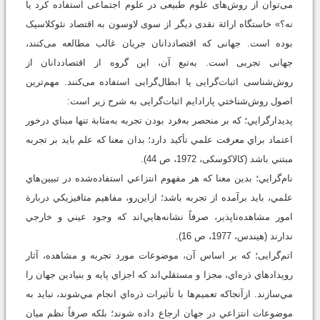
می‌توان از روش‌های علوم طبیعی در علوم اجتماعی استفاده کرد یا
نه؟» خاستگاه ارائة نقدی دیگر از سوی لاوسون به اقتصاد نئوکلاسیک
بوده است. جهانی که اقتصاددانان جریان غالب مطالعه می‌کنند،
جهانی تجربی است. به‌تبع آن، این گروه از اقتصاددانان از
روش‌شناسی اثبات‌گرایی یا ابطال‌گرایی استفاده می‌کنند. مهم‌ترين
اصول روش‌شناختي پارادايم اثبات‌گرایی به شرح زیر است:
پديدار‌گرايي؛ که بر منحصر ‌به‌‌فرد بودن تجربه به‌‌مثابة تنها مبناي درخور
اعتماد براي معرفت علمي تأكيد دارد؛ بدان معنا كه علم بايد بر تجربه
مبتني باشد (کالاکوسکی، 1972، ص 44).
نام‌گرايي؛ بدین معنا که هر مفهوم انتزاعي استفاده‌شده در تبيين‌هاي
علمي، بايد بر‌آمده از تجربه باشد؛ ازاين‌رو، مفاهيم متافيزيكي دربارة
امور مشاهده‌ناپذير، صرفاً نشانه‌هايي‌اند كه وجود عيني و خارجي
ندارند (هیندس، 1977، ص 16).
اتم‌گرایی؛ كه بر اساس آن، موضوعات مورد تجربه و مشاهده، آثار
رويدادهاي ذره‌اي، مجزا و مستقلي‌اند كه اجزاي پايه و بنيادين جهان را
مي‌سازند. ازآنجاكه تعميم‌ها با تأثيرات ذره‌اي انجام مي‌شوند، نبايد به
موضوعات انتزاعي در جهان ارجاع داده شوند؛ بلكه صرفاً نظم ميان