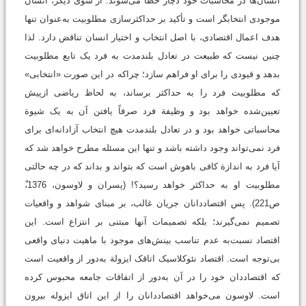
انسان‌ها در محاسبات خود دچار خطا می‌شوند. از سوی دیگر، انسان
موجودی انتخابگر است و تأکید بر حداکثرسازی مطلوبیت به‌عنوان تنها
هدف اعمال اقتصادی، با اصل انتخاب و اختیار انسان تناقض دارد. لذا
چنین نیست که طبیعت در تعادل بلندمدت به فرد یک تابع مطلوبیت
بدهد و قیودی را برای او فراهم سازد؛ چراکه در این صورت «انتخابی»
که مطلوبیت فرد را به حداکثر برساند، به لحاظ ریاضی ازپیش
تعیین‌شده خواهد بود و وظیفة فرد صرفاً یافتن آن به یک شیوة
محاسباتی خواهد بود و در تعادل بلندمدت هیچ انتخاب آزادانه‌ای برای
فرد نمی‌تواند وجود داشته‌ باشد و تنها این مسئله مطرح خواهد شد که
آیا فرد به اندازة کافی باهوش است که بتواند و بداند که در چه حالتی
مطلوبیت او به حداکثر خواهد رسید؟! (پسران و لاوسون، 1376،‌ٌ
ص221). پس اقتصاددانان جریان غالب، بر مبنای شواهد و واقعیات
تصمیم نمی‌گیرند؛ بلکه تصمیمات آنها مبتنی بر انتزاع است. این
اقتصاد نسبت‌به عدم تناسب بینش‌های موجود با ماهیت دنیای واقعی
بی‌توجه است. اقتصاد نئوکلاسیک اتاقک ایزولة به‌دور از واقعیت است
که اقتصاددان خود را در آن به‌دور از اتفاقات جامعه محبوس کرده
است. لاوسون می‌خواهد اقتصاددانان را از این اتاق ایزوله بیرون