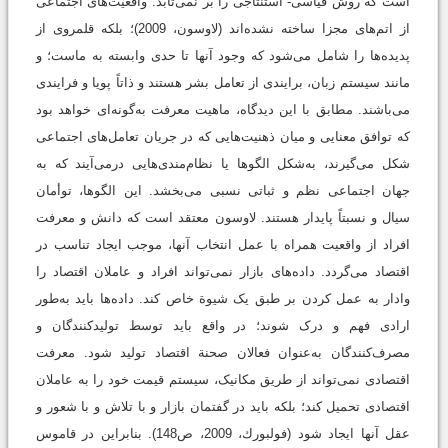
است که روش قیاسی- استنتاجی را بر نمی‌تابد. واقعیت‌های اجتماعی
از اتم‌های مجزا ساخته نشده‌اند (لاوسون، 2009)؛ بلکه قلمروی از
پدیده‌ها را شامل می‌شود که وجود آنها تا حدی وابسته به ماست؛ و
مانند سیستم زبان، برایندی از تعامل بشر هستند و ذاتاً پویا و فرایندی
می‌باشند. مطابق با این دیدگاه، ماهیت معرفت به‌گونه‌ای خواهد بود
که توافق معنایی و میان ذهنیت‌هایی که در جریان تعامل‌های اجتماعی
شکل می‌گیرند، به‌شکل الگوها یا نظام‌مندی‌هایی درمی‌آیند که به
جهان اجتماعی نظم و ثباتی نسبی می‌بخشد. این الگوها، توأمان
سیال و نسبتاً پایدار هستند. لاوسون معتقد است که دانش و معرفت
افراد از واقعیت همراه با عمل انتخاب آنها، موجب ایجاد تناسب در
اقتصاد می‌گردد. داده‌های بازار نمی‌تواند افراد و عاملان اقتصاد را
وادار به عمل کردن بر طبق یک شیوة خاص کند. داده‌ها باید به‌طور
ارادی فهم و درک شوند؛ در واقع باید توسط تولیدکنندگان و
مصرف‌کنندگان به‌عنوان فعالان صحنة اقتصاد تولید شود. معرفت
اقتصادی نمی‌تواند از طریق مکانیک، سیستم قیمت خود را به عاملان
اقتصادی تحمیل کند؛ بلکه باید در گفتمان بازار و با تلاش و با شعور و
عقل آنها ایجاد شود (فولبورك، 2009، ص148). بنابراین در قاموس