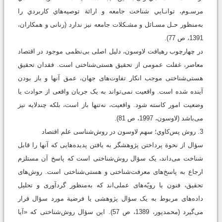
مرسـوم، توانـايي شناخت جامعه و ارائة توصيه‌هاي كاربردي را
به‌منظور حـل مسـائل و مشـكلات جامعه نيز ندارد (رنانی و همكاران،
1391، ص 77).
در چهارچوب رهیافت لاوسون، دلیل اصلی بی‌نظمی موجود در اقتصاد
معاصر، غفلت عمومی از تحقیق هستی‌شناختی است. فقدان تحقیق
هستی‌شناختی موجب انکار تفاوت‌های جهان، عمق آنها و باز بودن
آینده شده است. واقعیت نمی‌تواند به یک جریان واقعی از حوادث یا
وضعیت امور کاسته شود. واقعیت، نه‌تنها باز است، بلکه چندلایه نیز
می‌باشد (لاوسون، 1997، ص 81).
3. روش پس‌كاوي؛ سهم لاوسون در روش‌شناسی علم اقتصاد
سؤال از نحوة پرداختن پژوهشگر به یافتن پدیده‌هایی که آنها را قابل
شناخت می‌داند، یک سؤال روش‌شناختی است که پاسخ آن مستلزم
ارجاع به پاسخ‌های معرفت‌شناختی و هستی‌شناختی است. روش‌های
تحقیق، فنون یا رویّه‌های عملی‌اند که به‌منظور گردآوری و تحلیل
داده‌های مربوط به یک سؤال پژوهشی یا فرضیة مورد سؤال قرار
می‌گیرد (محمدپور، 1389، ص 57). این سؤال روش‌شناختی که «آیا