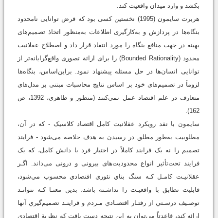
بکشد و وارد میدان واقعیت کند.
هربرت سایمون (1995) نخستین کسی بود که فرض توانایی نامحدود
بنگاه‌ها در پردازش و به‌کارگیری اطلاعات به‌منظور اتخاذ تصمیم‌های
بهینه در جهت منافع بنگاه را مورد انتقاد قرار داد و اصطلاح عقلانیت
محدود (Bounded Rationality) را برای ارائة تصوری واقع‌گرایانه‌تر از
توانایی انسان‌ها در حل مسئله پیشنهاد نمود. براین‌اساس، بنگاه‌ها
لزوماً در تصمیم‌های خود بر اساس نتایج محاسبات مبتنی بر مدل‌های
متعارف در علم اقتصاد عمل نمی‌کنند (منظور و طاهری، 1392، ص
162).
سایمون با نقد رویکرد عقلانیت کامل اقتصاد کلاسیک - که در آن،
مطلوبیت به‌طور مطلق در رسیدن به هدف خلاصه می‌شود - فرایند
تصمیم را نه یک فرایند کاملاً در اختیار فرد با دانش کامل، که یک
فرایند تحت‌تأثیر انواع محدودیت‌های بیرونی و درونی می‌داند. اگـر
عقلانيـت كامـل كـه سنگ بناي تئوري اقتصادي محسوب مي‌شود،
قابليت تطابق با واقعيـت را نداشـته باشد، بدين معنـا كـه نتوانـد
توصـيف درسـتي از رفتـار اقتصـادي مـردم و فراينـد تصميم‌گيري آنها
ارائه ‌كند، قاعدتاً مي‌توان به اين نتيجه دست يافت كه نظرية اقتصادي