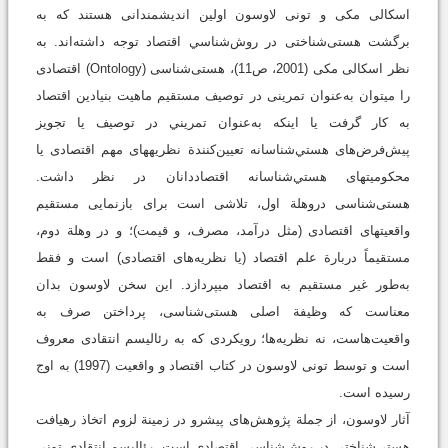
اسکالی مکی و تونی لاوسون اولین اندیشمندانی هستند که به
برگشت هستی‌شناختی در روش‌شناسي اقتصاد توجه داشته‌اند. به
نظر اسکالی مکی (2001، ص11)، هستی‌شناسی (Ontology) اقتصادی
را می‎توان به‌عنوان تمرينی در توصیف مستقیم ماهیت بنیادین اقتصاد
به کار گرفت یا اینکه به‌عنوان تمریني در توصیف یا تجویز
پیش‌فرض‌های هستي‌شناسانه تعیین‌کنندة نظريه‎های مهم اقتصادی یا
محکومیت‎های هستي‌شناسانه اقتصاددانان در نظر داشت.
هستی‌شناسی دروهلة اول، تلاشی است برای بازنمایی مستقیم
واقعیت‎های اقتصادی (مثل درآمد، مصرف، و قیمت)؛ و در وهلة دوم،
مستقیماً دربارة علم اقتصاد (یا نظريه‌های اقتصادی) است و فقط
به‌طور غیر مستقیم به اقتصاد می‎پردازد. این سخن لاوسون بدان
معناست که وظیفة اصلی هستی‌شناسی، پرداختن صرف به
واقعیت‌هاست، نه نظریه‌ها؛ رویکردی که به رئالیسم انتقادی معروف
است و توسط تونی لاوسون در کتاب اقتصاد و واقعیت (1997) به اوج
رسیده است.
آثار لاوسون، از جملة پژوهش‌های پیشرو در زمینة لزوم اتخاذ رهیافت
هستی‌شناختی در روش‌شناسی اقتصادی است. رئالیسم انتقادی تونی