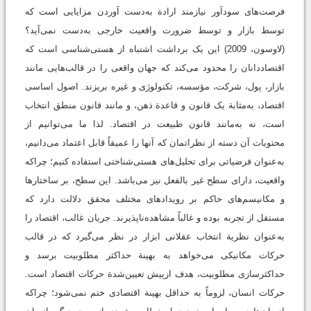
فرصت‌های سودآور نیازمند ارادة به‌دست آوردن مزایایی است که
توسط بازار و توسط ضرورت واقعیت خارجی به‌دست نمی‌آید؟
(لاوسون، 2009) این یک برداشت اشتباه از هستی‌شناسی است که
اقتصاددانان را محدود می‌کند که جهان واقعی را در قالب‌هایی مانند
بازار، پول، شرکت، مؤسسه، تکنولوژی و غیره بریزند. اصول اساسی
اقتصاد، به‌مثابة یک قانون و قاعدة ذهن، و مانند قانون منطق انتخاب
است، نه به‌مانند قانون طبیعت در اقتصاد. لذا ما می‌توانیم از
محتویات آن دسته از نظراتمان که آنها را عمیقاً قابل اعتماد می‌دانیم،
به‌عنوان فرضیاتی برای تحلیل‌های هستی‌شناختی استفاده کنیم؛ چراکه
واقعیت، دارای سطح غیر بالفعل نیز می‌باشد. این سطح، بر ساختارها
و مکانیسم‌های حاکم بر رویدادهای مختلف محقق دلالت دارد که
مستقل از تجربه بوده و غالباً مشاهده‌ناپذیرند. جریان غالب، اقتصاد را
به‌عنوان نظریة انتخاب عقلانی ابزار در نظر می‌گیرد که در قالب
حرکات مکانیکی می‌خواهد به بهینة حداکثر مطلوبیت برسد و
حداکثرسازی مطلوبیت، هدف ازپیش تعیین‌شدة حرکات اقتصاد است.
حرکات انسان، لزوماً به حداقل بهینة اقتصادی ختم نمی‌شود؛ چراکه