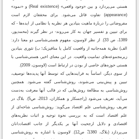
هستی می‌پردازد و بین «وجود واقعی» (Real existence) و «نمود»
(appearance) تفاوت قائل می‌شود. برای محققان لازم است
مفروضاتی را دربارة ماهیت بنیادین هر نظریه یا نظامی از ایده‌ها - که
برای تبیین و تفسیر جهان به کار می‌روند- در نظر گیرند (محمدپور،
1389، ص 33). از نظر لاوسون، مفهوم هستی‌شناسی دو معنا دارد:
الف) نظریة همه‌جانبه از واقعیت کامل یا متافیزیک؛ ب) تئوری بنیادین
زیرمجموعه‌های تمامیت واقعیت. در این معنای اخیر، هستی‌شناسی با
هستی حوزه‌های خاصی از بودن در ارتباط است (لاوسون، 2009).
از سوی دیگر، اساساً به فرایند‌هایی که توسط آنها پدیده‌ها توصیف،
تبیین و پیش‌بینی می‌شوند، روش‌شناسی گفته می‌شود. همچنین
روش‌شناسی به مطالعة روش‌هایی که در قالب آنها معرفت به‌دست
می‌آید، تعریف می‌شود (راجسکار و همکاران، 2013، ص5). بلاگ در
تعریف روش‌شناسی علم اقتصاد می‌گوید: روش‌شناسی شاخه‌ای از
علم اقتصاد است که به بررسی نحوة توجیه و اثبات نظریه‌های
اقتصادی و دلایل ارجحیت آنها بر یکدیگر از جانب اقتصاددانان
می‌پردازد (بلاگ، 1380،‌ٌ ص12). لاوسون با اشاره به روش‌شناسی