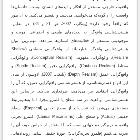
واقعیت خارجی، مستقل از افکار و ایده‌های انسان نیست. «انسان‌ها
واقعیت را آن‌گونه‌که می‌خواهند، می‌بینند و تفسیر می‌کنند، نه آن‌طور
که واقعاً وجود دارد» (پینکارد، 2002، ص 21 و 34). در مقابل،
هستی‌شناسی واقع‌گرا به پدیده‌های طبیعی و اجتماعی، هویت و
موجودیتی مستقل از فعالیت‌های انسان‌ها می‌دهد. مهم‌ترین انواع
هستی‌شناسی واقع‌گرا عبارت‌اند از: واقع‌گرایی سطحی (Shallow
Realism)، واقع‌گرایی مفهومی (Conceptual Realism)، واقع‌گرایی
محتاط (Cautious Realism)، واقع‌گرایی دقیق (Subtle Realism) و
واقع‌گرایی عمیق (Depth Realism) (بلیکی، 2007). لاوسون از میان
این انواع هستی‌شناسی، از هستی‌شناسی واقع‌گرایی عمیق، که آن را
واقع‌گرایی انتقادی نیز می‌نامند، طرفداری می‌کند. براساس این
هستی‌شناسی، واقعیت در سه سطح یا قلمرو مجزا، اما به‌هم‌مرتبط
دسته‌بندی می‌شود که عبارت‌اند از سطح تجربی (Emprical)، سطح
حقیقی (Actual) و سطح علّی (Causal Mecanisms). قلمرو تجربی
واقعیت، دربرگیرندة جهانی است که با استفاده از حواس خود، آن را
تجربه می‌کنیم (قلمرو تجربه‌گرایی)؛ حوزة حقیقی شامل رویدادهایی