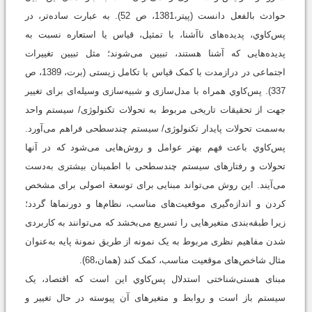
حوادث بالفعل دانست (پیتر،1381، ص 52). به عبارت ساده‌تر، در
پس‌كاوي، پدیده‌های ناآشنا، با تمثیل، قیاس یا استعاره نسبت به
پدیده‌هایی که آشنا هستند، تبیین می‌شوند؛ مثل تبیین تغییرات
اجتماعی در درازمدت با کمک قیاس با تکامل زیستی (برت، 1389، ص
337). پس‌كاوي همراه با مدل‌سازی و شبیه‌سازی وسیله‌ای برای تغییر
جهت از تحقیقات تاریخی مربوط به تحولات تکنولوژی/ سیستم واحد
به‌سمت تحولات پایدار تکنولوژی/ سیستم چندسطحی فراهم می‌آورد.
پس‌كاوي باعت فهم بهتر عوامل و روش‌هایی می‌شود که در آنها
تحولات و رفتارهای سیستم چندسطحی با اطمینان بیشتری به‌دست
می‌آیند. این روش می‌تواند مبنایی برای توسعة اصولی برای مشخص
کردن و اندازه‌گیری موقعیت‌های مناسب، نظام‌ها و دورنماها گردد؛
زیرا طبقه‌بندی متغیرهایی را تسریع می‌بخشد که می‌توانند به کاربردی
شدن مفاهیم نظری مربوط به یک نمونه از طریق نمونة پایه به‌عنوان
مثال شاخص‌های موقعیت مناسب، کمک کند (همان،68).
مبنای هستی‌شناختی استدلال پس‌كاوي این است که اقتصاد، یک
سیستم باز است و روابط و متغیرهای آن پیوسته در حال تغییر و