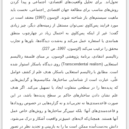
تحول‌اند. برای تحلیل واقعیت‌های اقتصادی- اجتماعی و پیدا کردن
روش‌های مناسب برای مطالعة جهان اقتصادی _اجتماعی، نخست باید
ماهیت سیستم‌های باز شناخته شوند. لاوسون (1997) معتقد است در
مورد فرایند پس‌كاوي نمی‌توان مستقل از زمینه‌های دیگر، چیز زیادی
گفت؛ غیر از اینکه پس‌كاوي به احتمال زیاد در چهارچوب منطق
همانندی یا استعاره عمل می‌کند و به‌شدت دیدگاه‌ها، باورها و تجارب
محقق را ترغیب می‌کند (لاوسون، 1997، ص 227).
رئالیسم انتقادی، برنامة پژوهشی لاوسون، بر مبنای فلسفة رئالیسم
استعلایی (Transcendental realism) روی دیدگاه باسکار استوار شده
است. مطابق با رئالیسم استعلایی باسکار، هدف علم از کشف عوامل
علّی، عبارت است از شناسایی ساختارها، مکانیسم‌ها و گرایش‌هایی
که پدیده‌ها را در سطحی متفاوت ایجاد یا تسهیل می‌کند. اگر هدف
علم نشان دادن ساختارهای حاکم بر سطح پدیده‌ها باشد، در این
صورت قاعده‌مندی‌ها نه تجربی‌اند و نه گزاره‌هایی در خصوص رویدادها
و قاعده‌مندی‌های آنها؛ بلکه تبیین‌گر ساختارها و روش‌های خاص عمل
آنها هستند. همچنان‌که لایه‌های عمیق‌تر واقعیت آشکار و درک می‌شود،
دانش به‌دست‌آمده ممکن است ما را به بازبینی و تجدید نظر در تصور