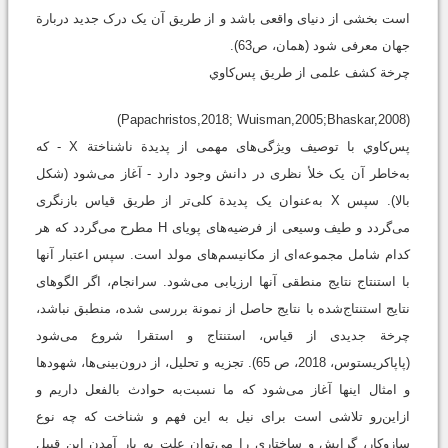
است بخشی از دنیای واقعی باشد و از طریق آن یک درک جدید دربارة
جهان معرفی شود (همان، ص63).
چرخة کشف علمی از طریق پس‌كاوي
(Papachristos,2018; Wuisman,2005;Bhaskar,2008)
پس‌كاوي با توصیف ویژگی‌های مهمی از پدیدة ناشناختة X - که
به‌خاطر آن یک خلأ نظری در دانش وجود دارد - آغاز می‌شود (شکل
بالا). سپس X به‌عنوان یک پدیدة کلی‌تر از طریق قیاس بازنگری
می‌گردد و طیف وسیعی از فرضیه‌های پویای H مطرح می‌گردد که هر
کدام شامل مجموعه‌ای از مکانیسم‌های مولد است. سپس اعتبار آنها
با استنتاج نتایج منطقی آنها ارزیابی می‌شود. سرانجام، اگر الگوهای
نتایج استنتاج‌شده با نتایج حاصل از نمونة بررسی شده، منطبق نباشد،
چرخة جدیدی از قیاس، استنتاج و استقرا شروع می‌شود
(پاپاکریستوس، 2018، ص 65). تجزیه و تحلیل، از درون‌بینی‌ها، شهودها
و امثال اینها آغاز می‌شود که ما نسبت‌به حوادث بالفعل داریم و
ازاین‌رو تلاشی است برای نیل به این فهم و شناخت که چه نوع
سازوکار، گرایش و ساختاری را می‌توان علت به بار آمدن این قبیل