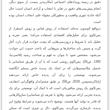
دقیق در زمینة رویدادهای اجتماعی امکان‌پذیر نیست. از سوی دیگر،
انجام پیش‌بینی‌های دقیق در تغایر با انتخاب و آزادی انسان است؛ حال
آنکه جاذبة تئوری واقعیت و به‌طورکلی مقولة علم، انتخاب انسان بوده
است.
درواقع لاوسون به‌جای استفاده از روش قیاس و روش استقرا، از
پس‌كاوي برای تحلیل‌های اقتصادی استفاده می‌کند؛ یعنی تجزیه و
تحلیل باید با شروط و درون‌بینی‌هایی که پشت حوادث قرار دارد، آغاز
گردد و سپس باید ساختارها و نیروهایی که باعث حدوث این حوادث
می‌شود، مشخص شود تا بتوان به فهم و شناخت رسید (قائمی‌نیا،
1392،‌ ص26). پس‌كاوي روشی است که با آن از طریق شناسایی یا
تحمیل مکانیسم‌هایی که در ایجاد یک پدیدة خاص مسلم انگاشته
می‌شوند، توضیحی را برای آن پدیدة خاص ارائه می‌دهند
(پاپاکریستوس، 2018، ص58). بر طبق چشم‌انداز واقع‌گرایی انتقادی،
پس‌كاوي یک روش متافیزیکی است که با کمک آن، توضیحی برای یک
پدیدة تجربی ارائه می‌شود. وقایع با تعریف (و شناسایی) سازوکارهایی
که قادر به تولید آنها هستند، توضیح داده می‌شوند و شرایط وقوع این
پدیده، بازسازی می‌گردند. پس‌كاوي، دال بر چیزی است که ممکن