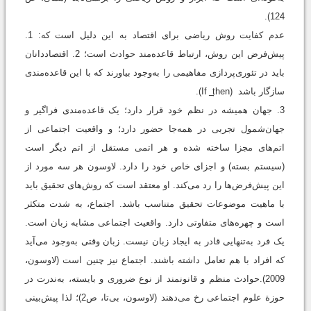
124).
عدم کفایت روش ریاضی برای اقتصاد به این دلیل است که: 1.
پیش‌فرض این روش، ارتباط قاعده‌مند حوادث است؛ 2. اقتصاددانان
باید در تئوری‌پردازی مفاهیمی را به‌وجود بیاورند که با این قاعده‌مندی
سازگار باشد (If ͢ then).
3. جهان همیشه در نظم خود قرار دارد؛ یک قاعده‌مندی فراگیر و
جهان‌شمول تجربی در همه‌جا حضور دارد؛ و واقعیت اجتماعی از
اتم‌های مجزا ساخته شده و هر اتمی مستقل از اتم دیگر است
(سیستم بسته) و اجزای خاص خود را دارد. لاوسون هر سه مورد از
این پیش‌فرض‌ها را رد می‌کند. او معتقد است که روش‌های تحقیق باید
با ماهیت موضوعات تحقیق متناسب باشد. اجتماع، به شدت متکثر
است و چهره‌های متفاوتی دارد. واقعیت اجتماعی مشابه زبان است.
یک فرد به‌تنهایی قادر به ایجاد زبان نیست. زبان وقتی به‌وجود می‌آید
که افراد با هم تعامل داشته باشند. اجتماع نیز چنین است (لاوسون،
2009).حوادث منظم و قانونمند از نوع ضروری و بایسته، به‌ندرت در
حوزة علوم اجتماعی رخ می‌دهند (لاوسون، بی‌تا، ص2)؛ لذا پیش‌بینی