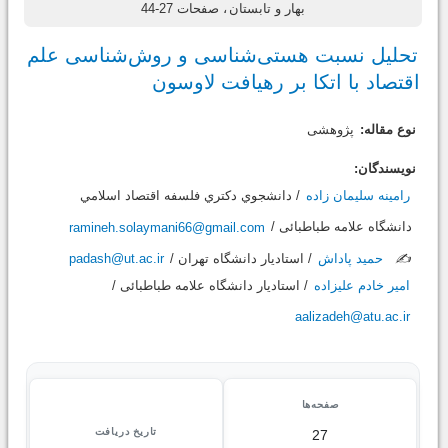
بهار و تابستان
، صفحات 27-44
تحلیل نسبت هستی‌شناسی و روش‌شناسی علم
اقتصاد با اتکا بر رهیافت لاوسون
نوع مقاله:
پژوهشی
نویسندگان:
رامینه سلیمان زاده
/ دانشجوي دكتري فلسفه اقتصاد اسلامي
دانشگاه علامه طباطبائی /
ramineh.solaymani66@gmail.com
✍️
حمید پاداش
/ استادیار دانشگاه تهران /
padash@ut.ac.ir
امیر خادم علیزاده
/ استادیار دانشگاه علامه طباطبائی /
aalizadeh@atu.ac.ir
صفحه‌ها
تاریخ دریافت
27