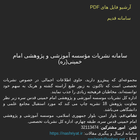
آرشیو فایل های PDF
سامانه قدیم
سامانه نشریات مؤسسه آموزشی و پژوهشی امام
خمینی(ره)
مجموعه‌ای که پیش‌رو دارید،‌ حاوی اطلاعات اجمالی در خصوص نشریات
تخصصی است که تاکنون به زیور طبع آراسته گشته و هریک به سهم خود
توانسته‌اند، مخاطبان فرهیخته‌ زیادی را جذب نمایند.
اداره كل نشریات موسسه آموزشی و پژوهشی امام خمینی قدس سره زیر نظر
معاونت پژوهش 18 نشریه چاپ می کند که مورد استقبال مجامع علمی و
دانشگاهی می‌باشد.
نشانی:
قم، بلوار امین، بلوار جمهوری اسلامی، موسسه آموزشی و پژوهشی
امام خمینی قدس سره، طبقه چهارم، اداره كل نشریات تخصصی.
تلفن
:
امور مشتركین
: 32113474
سامانه ارسال و پیگیری مقالات:
https://nashriyat.ir
ایمیل:
nashrieh@qabas.net