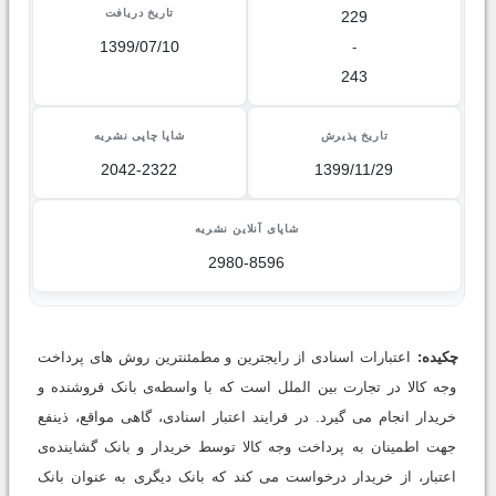
تاریخ دریافت
229
1399/07/10
-
243
تاریخ پذیرش
شاپا چاپی نشریه
2042-2322
1399/11/29
شاپای آنلاین نشریه
2980-8596
چکیده:
اعتبارات اسنادی از رایج­ترین و مطمئن­ترین روش های پرداخت
وجه کالا در تجارت بین الملل است که با واسطه‌ی بانک فروشنده و
خریدار انجام می گیرد. در فرایند اعتبار اسنادی، گاهی مواقع، ذی­نفع
جهت اطمینان به پرداخت وجه کالا توسط خریدار و بانک گشاینده‌ی
اعتبار، از خریدار درخواست می کند که بانک دیگری به عنوان بانک