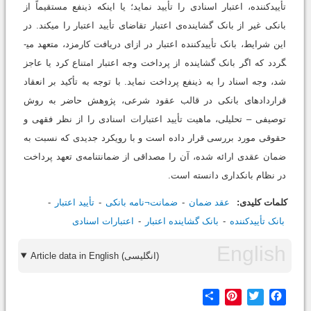
تأییدکننده، اعتبار اسنادی را تأیید نماید؛ یا اینکه ذی­نفع مستقیماً از
بانکی غیر از بانک گشاینده‌ی اعتبار تقاضای تأیید اعتبار را می­کند. در
این شرایط، بانک تأییدکننده اعتبار در ازای دریافت کارمزد، متعهد می­
گردد که اگر بانک گشاینده از پرداخت وجه اعتبار امتناع کرد یا عاجز
شد، وجه اسناد را به ذی­نفع پرداخت نماید. با توجه به تأکید بر انعقاد
قراردادهای بانکی در قالب عقود شرعی، پژوهش حاضر به روش
توصیفی – تحلیلی، ماهیت تأیید اعتبارات اسنادی را از نظر فقهی و
حقوقی مورد بررسی قرار داده است و با رویکرد جدیدی که نسبت به
ضمان عقدی ارائه شده، آن را مصداقی از ضمانت­نامه‌ی تعهد پرداخت
در نظام بانک­داری دانسته است.
کلمات کلیدی:
عقد ضمان
ضمانت¬نامه بانکی
تأیید اعتبار
بانک تأییدکننده
بانک گشاینده اعتبار
اعتبارات اسنادی
Article data in English (انگلیسی)
Share
Pinterest
Twitter
Facebook