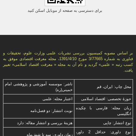
برای دسترسی به صفحه از موبایل اسکن کنید
بر اساس مصوبه کمیسیون بررسی نشریات علمی وزارت علوم، تحقیقات و
فناوری به شماره 3/77665 مورخ 1391/4/10، مجله معرفت اقتصادی موفق به
کسب رتبه « علمی» گردید و نام آن به مجله « معرفت اقتصاد اسلامی» تغییر
یافت.
ناشر: موسسه آموزشی و پژوهشی امام
محل چاپ: ایران، قم
خمینی(ره)
حوزۀ تخصصی: اقتصاد اسلامی
اعتبار مجله: علمی
زبان مجله: فارسی با چكیده
نوبت انتشار: دو فصل‌نامه
انگلیسی
نوع انتشار: چاپی
هزینۀ بررسی و انتشار مقاله: دارد
نوع داوری: حداقل 2 داور،
زمان داوری: سه تا شش‌ماه