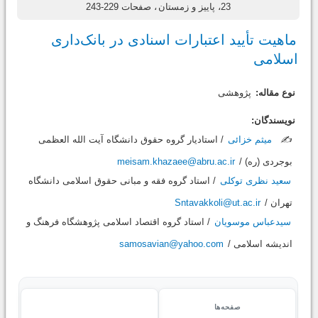
23، پاییز و زمستان
، صفحات 229-243
ماهیت تأیید اعتبارات اسنادی در بانک‌داری
اسلامی
نوع مقاله:
پژوهشی
نویسندگان:
✍️
میثم خزائی
/ استادیار گروه حقوق دانشگاه آیت الله العظمی
بوجردی (ره) /
meisam.khazaee@abru.ac.ir
سعید نظری توکلی
/ استاد گروه فقه و مبانی حقوق اسلامی دانشگاه
تهران /
Sntavakkoli@ut.ac.ir
سیدعباس موسویان
/ استاد گروه اقتصاد اسلامی پژوهشگاه فرهنگ و
اندیشه اسلامی /
samosavian@yahoo.com
صفحه‌ها