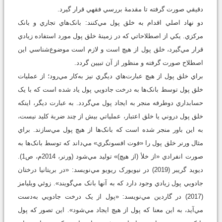
دقيقي صورت گرفته تا مقدمۀ بررسي فقهي قرار گيرد.
دو نهاد اصلي اقدام به خلق پول مي‌کنند: بانک‌هاي تجاري و بانک
مرکزي. يکي از اصطلاحاتي که در زمينۀ خلق پول مورد استفاده زيادي
قرار مي‌گيرد، خلق پول از هيچ است و لازم است موضوع‌شناسي اين
اصطلاح صورت گرفته و منظور از آن تبيين گردد.
براي خلق پول از هيچ عبارت‌هاي ديگري نيز به‌کار مي‌رود؛ از عمليات
خلق پول توسط بانک‌ها به درخت جادويي پول ياد شده است که با يک
حسابداري دوطرفه منجر به ايجاد پول مي‌گردد. به عبارت ديگر، اينکه
خلق پول دروني يا خلق اعتبار، عملياتي بيش از چند ضربة کليد نيست،
به اين باور منجر شده است که بانک‌ها از هيچ پول مي‌سازند. براي
مثال ورنر خلق پول را «فوت افسونگري» مي‌داند که توسط بانک‌ها به
صورت انفرادي «از خلأ (از هيچ)» توليد مي‌شود (ورنر، 2014م، ص1).
ديويد گريبر (2019) در نيويورک ريويو مي‌نويسد: «در بريتانيا درختان
جادويي پول زيادي وجود دارد که به آنها بانک مي‌گويند». زوئي ويليامز
(2017) در گاردين مي‌نويسد: «پول از يک درخت جادويي به‌دست
مي‌آيد، به اين معنا که پول از هیچ ايجاد مي‌شود». اين تصور که پول