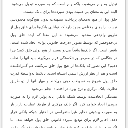
تبديل به وام مي‌شود، بلکه وام است که به سپرده تبديل مي‌شود.
البته اين به معناي بي‌اهميت بودن سپرده‌ها براي بانک نيست.
خلق پول از هيچ به‌معناي پرداخت تسهيلات بدون هيچ‌گونه محدوديتي
نيست. راه‌هاي مختلفي وجود دارد که توانايي بانک‌ها براي خلق پول از
طريق وام‌دهي محدود مي‌شود؛ به اين معنا که ايدة خلق پول
بي‌حدوحصر که توسط تصوير «درخت جادويي پول» ايجاد شده است،
ناقص است. اگر بانک‌ها واقعاً مي‌توانستند از هيچ پولي خلق کنند؛ چرا
در هنگامي که در معرض ورشکستگي قرار مي‌گيرند بايد آنها را نجات
دهيم؟ اين تصور که بانک‌ها از هيچ پول خلق مي‌کنند، هم گمراه‌کننده
است و هم از نظر ارزش اسمي اشتباه است. بانک‌ها به‌واسطة قدرت
خلق پول شروع به تسهيلات دهي مي‌کنند و مهار آنها از دو طريق
نظارت بانک مرکزي و نرخ بهره در اقتصاد انجام مي‌شود.
نقدينگي ايجادشده توسط شبکة بانکي، پاية پولي لازم را به صورت
درون‌زا ايجاد خواهد کرد. اگر بانک مرکزي از طريق عمليات بازار باز
به صورت پيشيني ذخاير غيراستقراضي در اختيار شبکة بانکي قرار
دهد، ذخاير لازم براي توديع سپردة قانوني خلق پول خواهد شد. اما
اگر به هر دليلي بانک مرکزي پاية پولي متناسب با رشد نقدينگي را در