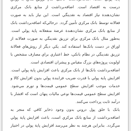
درست به اقتصاد است. اضافه‌برداشت از منابع بانک مرکزي
نشان‌دهندة نياز اقتصاد به نقدينگي است. اين نياز بايد به صورت
فعالانه توسط بانک مرکزي تأمين گردد. درحالي‌که اضافه‌برداشت بانک
از منابع بانک مرکزي نشان‌دهندة عرضة منفعلانه پاية پولي است.
به‌طور مثال بانک مرکزي براي تزريق نقدينگي به صورت فعالانه از
اوراق در دست بانک‌ها استفاده کند. يکي ديگر از روش‌هاي فعالانة
تزريق نقدينگي در نظام بانکي، خط اعتباري براي مصارف مشخص با
اولويت پروژه‌هاي بزرگ مقياس و پيشران اقتصادي است.
اضافه‌برداشت بانک‌ها از بانک مرکزي باعث افزايش پاية پولي است.
افزايش پاية پولي با قدرت ضريب فزايندة پولي بدون افزايش کالا و
خدمات موجب افزايش سطح عمومي قيمت‌ها و تورم مي‌شود.
افزايش سطح عمومي قيمت‌ها نوعي ماليات پنهان است که اقشار با
درآمد ثابت پرداخت مي‌کنند.
بانک با خلق پول دروني بدون وجود ذخاير کافي که منجر به
اضافه‌برداشت از منابع بانک مرکزي است، باعث افزايش پاية پولي
مي‌گردد. بنابراين هرچند به نظر مي‌رسد افزايش پاية پولي در اختيار