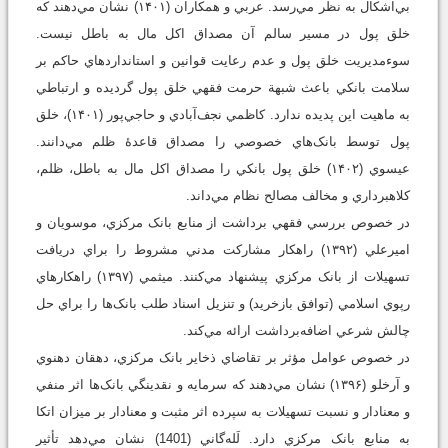
بي‌اشکال به نظر مي‌رسد. عربي و همکاران (۱۴۰۱) نشان مي‌دهند که
خلق پول در مسير سالم آن مصداق اکل مال به باطل نيست.
سوء‌مديريت خلق پول و عدم رعايت قوانين و استانداردهاي حاکم بر
سلامت بانکي باعث شبهة حرمت فقهي خلق پول گرديده و ارتباطي
به ماهيت اين پديده ندارد. کاظمي نجف‌آبادي و حاجي‌پور (۱۴۰۱)، خلق
پول توسط بانک‌هاي خصوصي را مصداق قاعدۀ ظلم مي‌دانند.
عيسوي (۱۴۰۲) خلق پول بانکي را مصداق اکل مال به باطل، ظلم،
کلاهبرداري و مخالف مصالح نظام مي‌داند.
در خصوص بررسي فقهي برداشت از منابع بانک مرکزي، موسويان و
اميرعلي (۱۳۹۲) راهکار مشارکت مدني مشروط را براي دريافت
تسهيلات از بانک مرکزي پيشنهاد مي‌کنند. ميثمي (۱۳۹۷) راهکارهاي
رپوي اسلامي (توافق بازخريد) و تنزيل اسناد طلب بانک‌ها را براي حل
چالش شرعي اضافه‌برداشت ارائه مي‌کند.
در خصوص عوامل مؤثر بر تقاضاي ذخاير بانک مرکزي، دهقان دهنوي
و آرخلو (۱۳۹۶) نشان مي‌دهند که سرمايه و نقدينگي بانک‌ها اثر منفي
و معنا‌دار و نسبت تسهيلات به سپرده اثر مثبت و معنا‌دار بر ميزان اتکا
به منابع بانک مرکزي دارد. لَله‌گاني (1401) نشان مي‌دهد تأثير