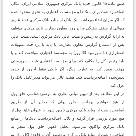
طبق مادۀ 45 قانون جديد بانک مرکزي جمهوري اسلامي ايران امکان
اضافه‌برداشت براي بانک‌ها و مؤسسات اعتباري به نحوي محدود شده
که اگر ميزان اضافه‌برداشت يک بانک از منابع بانک مرکزي فقط 4 روز
متوالي از سقف هفتگي فراتر رود، معاون نظارت بانک مرکزي مؤظف
به ارائۀ گزارش به رئيس و هيئت عالي بانک مرکزي است. هيئت عالي
پس از استماع گزارش معاون نظارت، يا بايد با پرداخت تسهيلات
اضطراري (با سررسيد 30 روز) به مؤسسۀ اعتباري موافقت کند و يا
بايد رئيس کل را مکلف کند براي مؤسسة اعتباري هيئت سرپرستي
موقت تعيين کند. به عبارت ديگر، اگر بانکي فقط 4 روز از حدود
تعيين‌شده اضافه‌برداشت کند، هيئت عالي مي‌تواند مديرعامل بانک را
عزل کند.
در اين مطالعه بعد از تبيين مباني نظري به موضوع‌شناسي خلق پول
از هيچ خواهيم پرداخت. خلق پولي که ذخاير آن از طريق
اضافه‌برداشت از منابع بانک مرکزي تأمين شود، با عنوان خلق پول از
هيچ مورد بررسي قرار گرفته و دلايل اضافه‌برداشت بانک‌ها از منابع
بانک مرکزي واکاوي مي‌شود. تحليل فقهي خلق پول منجر به
اضافه‌برداشت از منابع بانک مرکزي و تطبيق آن بر قاعدۀ اکل مال به