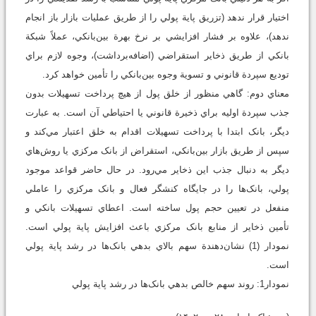
اختيار قرار ندهد (تزريق پاية پولي را از طريق عمليات بازار باز انجام
ندهد)، علاوه بر فشار افزايشي بر نرخ بهرة بين‌بانکي، عملاً شبکة
بانکي از طريق ذخاير استقراضي (اضافه‌برداشت)، وجوه لازم براي
توديع سپردة قانوني و تسوية وجوه بين‌بانکي را تأمين خواهد کرد.
معناي دوم: گاهي منظور از خلق پول از هيچ پرداخت تسهيلات بدون
جذب سپردة اوليه براي ذخيرة قانوني يا احتياطي آن است. به عبارت
ديگر، بانک ابتدا با پرداخت تسهيلات اقدام به خلق اعتبار مي‌کند و
سپس از طريق بازار بين‌بانکي، استقراض از بانک مرکزي يا روش‌هاي
ديگر به دنبال جذب اين ذخاير مي‌رود. در حال حاضر قواعد موجود
پولي، بانک‌ها را در جايگاه کنشگر فعال و بانک مرکزي را عاملي
منفعل در تعيين حجم پول ساخته است. اعطاي تسهيلات بانکي و
تأمين ذخاير از منابع بانک مرکزي باعث افزايش پاية پولي است.
نمودار (1) نشان‌دهندة سهم بالاي بدهي بانک‌ها در رشد پاية پولي
است.
نمودار1: روند سهم خالص بدهي بانک‌ها در رشد پاية پولي