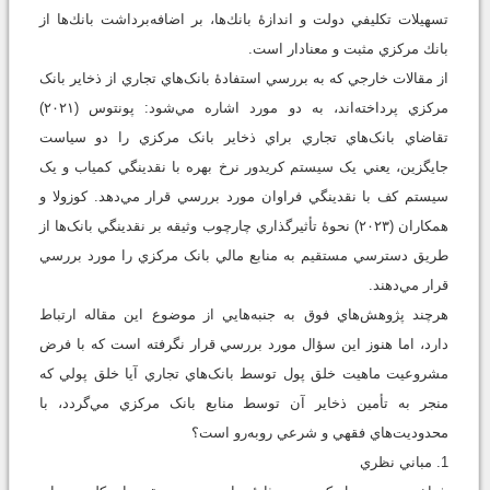
تسهيلات تكليفي دولت و اندازۀ بانك‌ها، بر اضافه‌برداشت بانك‌ها از
بانك مركزي مثبت و معنادار است.
از مقالات خارجي که به بررسي استفادۀ بانک‌هاي تجاري از ذخاير بانک
مرکزي پرداخته‌اند، به دو مورد اشاره مي‌شود: پونتوس (۲۰۲۱)
تقاضاي بانک‌هاي تجاري براي ذخاير بانک مرکزي را دو سياست
جايگزين، يعني يک سيستم کريدور نرخ بهره با نقدينگي کمياب و يک
سيستم کف با نقدينگي فراوان مورد بررسي قرار مي‌دهد. کوزولا و
همکاران (۲۰۲۳) نحوۀ تأثيرگذاري چارچوب وثيقه بر نقدينگي بانک‌ها از
طريق دسترسي مستقيم به منابع مالي بانک مرکزي را مورد بررسي
قرار مي‌دهند.
هرچند پژوهش‌هاي فوق به جنبه‌هايي از موضوع اين مقاله ارتباط
دارد، اما هنوز اين سؤال مورد بررسي قرار نگرفته است که با فرض
مشروعيت ماهيت خلق پول توسط بانک‌هاي تجاري آيا خلق پولي که
منجر به تأمين ذخاير آن توسط منابع بانک مرکزي مي‌گردد، با
محدوديت‌هاي فقهي و شرعي روبه‌رو است؟
1. مباني نظري