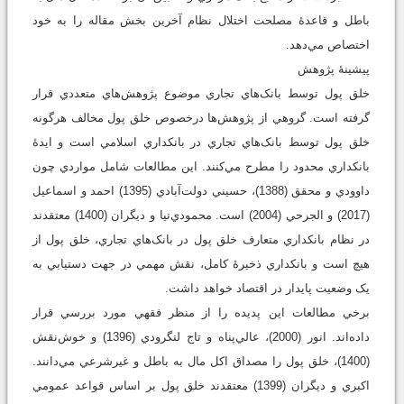
باطل و قاعدۀ مصلحت اختلال نظام آخرين بخش مقاله را به خود
اختصاص مي‌دهد.
پيشينۀ پژوهش
خلق پول توسط بانک‌هاي تجاري موضوع پژوهش‌هاي متعددي قرار
گرفته است. گروهي از پژوهش‌ها درخصوص خلق پول مخالف هرگونه
خلق پول توسط بانک‌هاي تجاري در بانکداري اسلامي است و ايدۀ
بانکداري محدود را مطرح مي‌کنند. اين مطالعات شامل مواردي چون
داوودي و محقق (1388)، حسيني دولت‌آبادي (1395) احمد و اسماعيل
(2017) و الجرحي (2004) است. محمودي‌نيا و ديگران (1400) معتقدند
در نظام بانکداري متعارف خلق پول در بانک‌هاي تجاري، خلق پول از
هيچ است و بانکداري ذخيرۀ کامل، نقش مهمي در جهت دستيابي به
يک وضعيت پايدار در اقتصاد خواهد داشت.
برخي مطالعات اين پديده را از منظر فقهي مورد بررسي قرار
داده‌اند. انور (2000)، عالي‌پناه و تاج ‌لنگرودي (1396) و خوش‌نقش
(1400)، خلق پول را مصداق اکل مال به باطل و غيرشرعي مي‌دانند.
اکبري و ديگران (1399) معتقدند خلق پول بر اساس قواعد عمومي