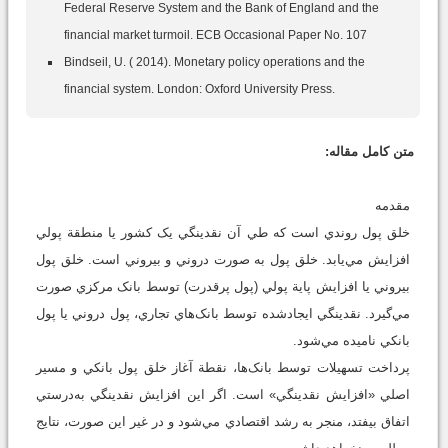
Federal Reserve System and the Bank of England and the
financial market turmoil. ECB Occasional Paper No. 107
Bindseil, U. ( 2014). Monetary policy operations and the
financial system. London: Oxford University Press.
متن کامل مقاله:
مقدمه
خلق پول روندي است که طي آن نقدينگي يک کشور يا منطقة پولي
افزايش مي‌يابد. خلق پول به صورت دروني و بيروني است. خلق پول
بيروني يا افزايش پاية پولي (پول پرقدرت) توسط بانک مرکزي صورت
مي‌گيرد. نقدينگي ايجادشده توسط بانک‌هاي تجاري، پول دروني يا پول
بانکي ناميده مي‌شود.
پرداخت تسهيلات توسط بانک‌ها، نقطة آغاز خلق پول بانکي و مسير
اصلي «افزايش نقدينگي» است. اگر اين افزايش نقدينگي به‌درستي
اتفاق بيفتد، منجر به رشد اقتصادي مي‌شود و در غير اين صورت، نتايج