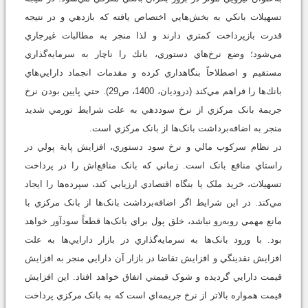
تسهيلات بانکي به بخش‌هايي اختصاص يافته که بازدهي و در نتيجه
قدرت بازپرداخت کمتري دارند و لذا منجر به مطالبات غيرجاري
مي‌شود؛ وضع نرخ‌هاي دستوري، بانك را ناچار به سرمايه‌گذاري
مستقيم و اصطلاحاً بنگاهداري کرده و مقدمات انجماد دارايي‌هاي
بانك‌ها را فراهم مي‌کند (دروديان، 1400، ص29). حتي پايين بودن نرخ
جريمة بانک مرکزي از نرخ سوددهي به علت شرايط تورمي شديد
منجر به اضافه‌برداشت بانک‌ها از بانک مرکزي است.
در نظام سرکوب مالي و نرخ سود دستوري، افزايش پاية پولي در
راستاي منافع بانک است. زماني که بانک منافع‌اش را در پرداخت
تسهيلات، خريد ملک يا بنگاه اقتصادي ارزيابي کند، سپرده‌ها را ايجاد
مي‌کند. در اين شرايط اگر اضافه‌برداشت بانک‌ها از بانک مرکزي با
مانع مهمي روبه‌رو نباشد، خلق پول براي بانک‌ها قطعاً سودآور خواهد
بود. با ورود بانک‌ها به سرمايه‌گذاري در بازار دارايي‌ها به علت
افزايش نقدينگي و افزايش تقاضا در بازار آن دارايي منجر به افزايش
قيمت دارايي گرديده و شوک قيمتي اتفاق خواهد افتاد. اين افزايش
قيمت همواره بالاتر از نرخ جريمه‌اي است که به بانک مرکزي پرداخت