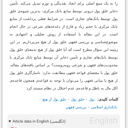
را به یک منبع اصلی برای ایجاد نقدینگی و تورم تبدیل می‌کند. تأمین
ذخایر خلق پول درونی توسط منابع بانک مرکزی، بدترین شیوه‌ی خلق
پول توسط بانک‌های تجاری است. در شرایط فعلی برداشت از منابع
بانک مرکزی با حجم زیاد و فارغ از دغدغه‌های شرعی در حال انجام
است. در این مقاله با استفاده از روش تحلیلی و اجتهادی به
موضوع‌شناسی و بررسی فقهی خلق پول از هیچ می‌پردازیم. در این
زمینه این سؤال مطرح است که آیا خلق پول از هیچ به‌معنای خلق پول
توسط بانک‌های تجاری و تأمین ذخایر آن توسط منابع بانک مرکزی با
محدودیت‌های فقهی و شرعی روبه‌روست؟ بر اساس یافته‌های مقاله،
خلق پول با مقتضای قواعد فقهی مطابقت ندارد. ناسازگاری خلق پول
از هیچ با مبانی فقهی را می‌توان با توجه به قواعدی همچون قاعده‌ی
اکل مال به باطل و قاعده‌ی عدم اختلال در نظام مستند کرد.
کلمات کلیدی:
پول
خلق پول
خلق پول از هيچ
بانکداري اسلامي
بررسي فقهي
Article data in English (انگلیسی)