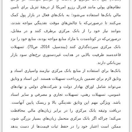
نظام‌هاي پولي مانند فدرال رزرو امريکا از دريچۀ تنزيل براي تأمين
مالي بانک‌ها استفاده مي‌شود؛ به بانک‌هاي فعال در بازار پول کمک
مي‌کنند تا درصورتي‌که با چالش‌هاي موقت نقدينگي مواجه شدند،
بتوانند نياز خود را از بانک مرکزي برطرف کنند و در مقابل،
درصورتي‌که در کوتاه‌مدت با مازاد منابع مواجه بودند، منابع خود را نزد
بانک مرکزي سپرده‌گذاري کنند (بيندسيل، 2014، ص70). تسهيلات
قاعده‌مند ظرفيت بالايي در هدايت غيردستوري نرخ‌هاي سود بازار
بين‌بانکي دارند.
بانک‌ها براي استفاده از منابع بانک مرکزي نيازمند واسپاري اسناد و
وثايق لازم براي تضمين بازپرداخت تسهيلات هستند. اين اسناد و وثايق
مي‌تواند شامل اوراق بهادار دولت و شرکت‌هاي دولتي و نهادهاي
عمومي، تسهيلات رهني، تسهيلات تجاري و مصرفي و ساير اسناد
باشد. ويژگي مهم اين وثايق نقدينگي بالا و ريسک پايين آنهاست.
دريافت وثيقه بانک مرکزي را در برابر زيان‌هاي مالي محافظت
مي‌کند؛ چراکه اگر بانک مرکزي متحمل زيان‌هاي بسيار بزرگي شود،
ممکن است اعتبار خود را در حفظ ثبات قيمت‌ها از دست بدهد