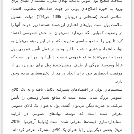
شناخت صحيح پول كنوني به‌مثابۀ نهادي مدرن، مقدمه‌اي كليدي براي
ورود به حوزۀ اصلاح‌هاي پولي در جهت هدف‌هاي مطلوب اقتصاد
اسلامي است (سبحاني و دروديان، 1395، ص114). دولت مسئول
سلامت پول است. پول‌هاي اعتباري ارزشمند هستند؛ زيرا دولت آنها را
در وضعيت کميابي نگه مي‌دارد. نمي‌توان به بخش خصوصي اعتماد
كرد تا پول را به نحو مناسبي مديريت كند و در اين زمينه مي‌توان به
دولت اعتماد بيشتري داشت. با اين وجود در عمل تأمين عمومي پول
هميشه تأمين‌کنندۀ منافع عمومي نيست. دليل اين امر اين است که
غالباً وسوسۀ بزرگي از طرف منتشرکنندۀ پول براي بهره‌برداري از
موقعيت انحصاري خود براي ايجاد درآمد از ذخيره‌سازي مردم وجود
دارد.
سيستم‌هاي پولي در اقتصادهاي پيشرفته تکامل يافته و به يک کالاي
عمومي بزرگ تبديل شده است که منافع بسيار وسيعي را تأمين
مي‌کند. به عبارت ديگر، مي‌توان گفت: پول به‌عنوان يک کالاي عمومي
معرفي شده است که توسط نهادهاي عمومي در فرايند
استانداردسازي قيمت‌ها معرفي شده است (پاولينا آرچرنوا، 2016،
ص5). بعضي ديگر پول را با عنوان يک کالاي مشترک معرفي کرده‌اند.