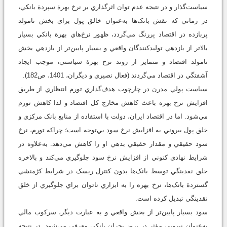
سياست‌گذار و در نتيجه عدم توان اثرگذاري بر نرخ بهرة سپردة بانکي،
در زماني که نقش بانک‌ها به‌عنوان خالق پول براي بخش نامولد
پربازده در اقتصاد پررنگ مي‌گردد، ظهور نرخ‌هاي بهرة بانکي بسيار
بالاتر از بازدهي توليدکنندگان واقعي و بسيار پايين‌تر از بازدهي بخش
نامولد اقتصاد و متمايز از روند نرخ بهرة سياستي، موجب ايجاد
آشفتگي در اقتصاد مي‌‌گردند (فعال نصيري و ديگران، 1401، ص182).
سياست پولي مدرن در چارچوب هدف‌گذاري تورم انتظاري از طريق
افزايش نرخ بهره باعث کاهش مخارج کل اقتصاد و لذا کاهش تورم
مي‌شود. اما در اقتصاد ايران، دولت با استفاده از منابع بانک مرکزي و
خلق پول بيروني به افزايش نرخ سود بي‌توجه است؛ چراکه تورم، نرخ
سود حقيقي و مقدار حقيقي بدهي او را کاهش مي‌دهد. به‌علاوه در
شرايط نهادي کنوني از افزايش نرخ سود جلوگيري مي‌کند و بالاخره
خلق نقدينگي توسط بانک‌ها بدون کنترل ريسک در شرايط کژمنشي
گستردة بانک‌ها، نرخ بهره را به ابزاري ناتوان براي جلوگيري از خلق
نقدينگي تبديل کرده است.
سود بسيار پايين‌تر از بخش واقعي و به عبارت ديگر، سرکوب مالي
به‌عنوان نيرويي مؤثر در بروز بحران بانکي معرفي مي‌شود. در نتيجه