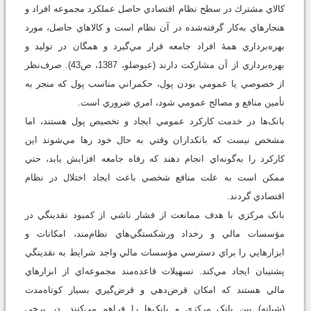
كالاي مشترك در سطح نظام اقتصادي حاصل عملكرد مجموعه افراد و
هنجارهاي به‌كار گرفته‌شده در آن نظام است و كالاهاي حاصل، مورد
بهره‌برداري همۀ افراد جامعه قرار مي‌گيرد و همگان در توليد و
بهره‌برداري از آن مشاركت دارند (عيوضلو، 1387، ص43). صرف‌نظر
از خصوصي يا عمومي بودن پول، حکمراني مناسب پول که منجر به
تأمين منافع و مصالح عمومي شود، امري ضروري است.
بانک‌ها در خدمت کارکرد عمومي ايجاد و تخصيص پول هستند، اما
مشخص نيست که بانکداران وقتي به حال خود رها مي‌شوند اين
کارکرد را به‌گونه‌اي انجام دهند‌ که رفاه جامعه افزايش يابد، حتي
ممکن است به علت منافع شخصي باعث ايجاد اختلال در نظام
اقتصادي گردند.
بانک مرکزي با هدف ممانعت از فشار ناشي از کمبود نقدينگي در
مؤسسات مالي و رخداد ورشکستگي‌هاي نظام‌مند، امکانات و
ابزارهايي را براي دسترسي مؤسسات مالي واجد شرايط به نقدينگي
پشتيبان ايجاد مي‌کند. تسهيلات قاعده‌مند مجموعه‌اي از ابزارهاي
مالي هستند که امکان قرض‌دهي و قرض‌گيري بسيار کوتاه‌مدت
(شبانه) بين بانک مرکزي و بانک‌ها را فراهم مي‌کنند. در برخي