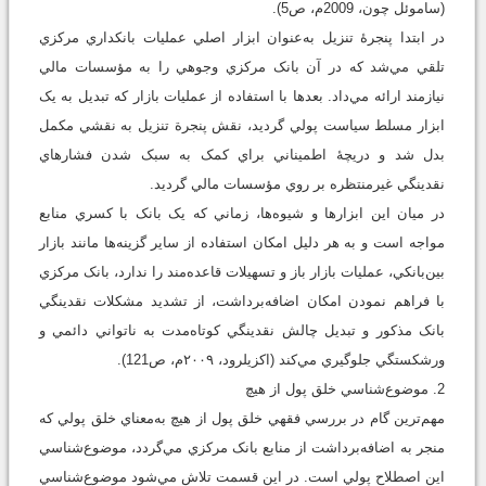
(ساموئل چون، 2009م، ص5).
در ابتدا پنجرۀ تنزيل به‌عنوان ابزار اصلي عمليات بانکداري مرکزي
تلقي مي‌شد که در آن بانک مرکزي وجوهي را به مؤسسات مالي
نيازمند ارائه مي‌داد. بعدها با استفاده از عمليات بازار که تبديل به يک
ابزار مسلط سياست پولي گرديد، نقش پنجرة تنزيل به نقشي مکمل
بدل شد و دريچۀ اطميناني براي کمک به سبک شدن فشارهاي
نقدينگي غيرمنتظره بر روي مؤسسات مالي گرديد.
در ميان اين ابزارها و شيوه‌ها، زماني که يک بانک با کسري منابع
مواجه است و به هر دليل امکان استفاده از ساير گزينه‌ها مانند بازار
بين‌بانکي، عمليات بازار باز و تسهيلات قاعده‌مند را ندارد، بانک مرکزي
با فراهم نمودن امکان اضافه‌برداشت، از تشديد مشکلات نقدينگي
بانک مذکور و تبديل چالش نقدينگي کوتاه‌مدت به ناتواني دائمي و
ورشکستگي جلوگيري مي‌کند (اکزيلرود، ۲۰۰۹م، ص121).
2. موضوع‌شناسي خلق پول از هيچ
مهم‌ترين گام در بررسي فقهي خلق پول از هيچ به‌معناي خلق پولي که
منجر به اضافه‌برداشت از منابع بانک مرکزي مي‌گردد، موضوع‌شناسي
اين اصطلاح پولي است. در اين قسمت تلاش مي‌شود موضوع‌شناسي