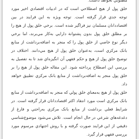
مطلوبي نخواهد داشت.
خلق پول از هيچ اصطلاحي است که در ادبيات اقتصادي اخير مورد
توجه جدي قرار گرفته است. توجه ويژه به اين فرايند در بين
اقتصاددانان مسلمان نيز فراگير شده است. برخي خلق پول از هيچ را
بر مطلق خلق پول بدون پشتوانة دارايي به‌کار مي‌برند، اما برخي
ديگر نوع خاصي از خلق پول را که منجر به اضافه‌برداشت از منابع
بانک مرکزي است، به‌عنوان خلق پول از هيچ مي‌دانند. اختلاف در
توضيح خلق پول از هيچ و حکم فقهي آن انگيزه‌اي شد تا به تفصيل به
بررسي اين اصطلاح پرداخته شود. اين مقاله خلق پول از هيچ را بر
خلق پول منجر به اضافه‌برداشت از منابع بانک مرکزي تطبيق خواهد
داد.
خلق پول از هيچ به‌معناي خلق پولي که منجر به اضافه‌برداشت از منابع
بانک مرکزي است مورد انتقاد اکثر اقتصاددانان قرار گرفته است. در
شرايط فعلي برداشت از منابع بانک مرکزي به‌راحتي و فارغ از
دغدغه‌هاي شرعي در حال انجام است. تلاش مي‌شود موضوع‌شناسي
دقيقي از اين فرايند صورت گرفته و با روش اجتهادي مرسوم مورد
بررسي فقهي قرار گيرد.