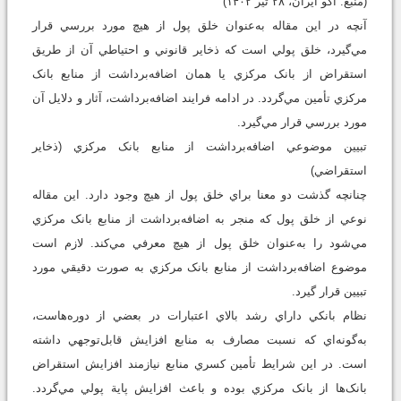
(منبع: اکو ايران، ۲۸ تير ۱۴۰۲)
آنچه در اين مقاله به‌عنوان خلق پول از هيچ مورد بررسي قرار
مي‌گيرد، خلق پولي است که ذخاير قانوني و احتياطي آن از طريق
استقراض از بانک مرکزي يا همان اضافه‌برداشت از منابع بانک
مرکزي تأمين مي‌گردد. در ادامه فرايند اضافه‌برداشت، آثار و دلايل آن
مورد بررسي قرار مي‌گيرد.
تبيين موضوعي اضافه‌برداشت از منابع بانک مرکزي (ذخاير
استقراضي)
چنانچه گذشت دو معنا براي خلق پول از هيچ وجود دارد. اين مقاله
نوعي از خلق پول که منجر به اضافه‌برداشت از منابع بانک مرکزي
مي‌شود را به‌عنوان خلق پول از هيچ معرفي مي‌کند. لازم است
موضوع اضافه‌برداشت از منابع بانک مرکزي به صورت دقيقي مورد
تبيين قرار گيرد.
نظام بانکي داراي رشد بالاي اعتبارات در بعضي از دوره‌هاست،
به‌گونه‌اي‌ که نسبت مصارف به منابع افزايش قابل‌توجهي داشته
است. در اين شرايط تأمين کسري منابع نيازمند افزايش استقراض
بانک‌ها از بانک مرکزي بوده و باعث افزايش پاية پولي مي‌گردد.