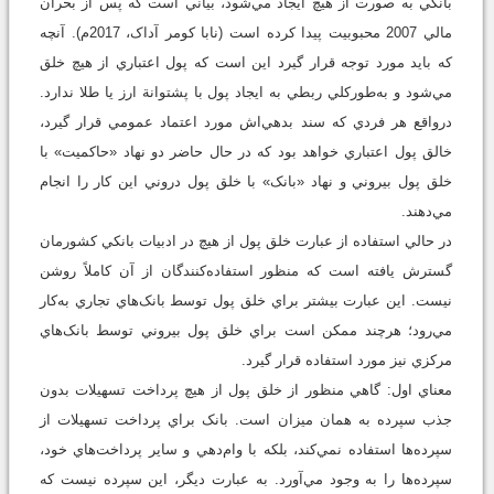
بانکي به صورت از هيچ ايجاد مي‌شود، بياني است که پس از بحران
مالي 2007 محبوبيت پيدا کرده است (نابا کومر آداک، 2017م). آنچه
که بايد مورد توجه قرار گيرد اين است که پول اعتباري از هيچ خلق
مي‌شود و به‌طورکلي ربطي به ايجاد پول با پشتوانة ارز يا طلا ندارد.
درواقع هر فردي که سند بدهي‌اش مورد اعتماد عمومي قرار گيرد،
خالق پول اعتباري خواهد بود که در حال حاضر دو نهاد «حاکميت» با
خلق پول بيروني و نهاد «بانک» با خلق پول دروني اين کار را انجام
مي‌دهند.
در حالي استفاده از عبارت خلق پول از هيچ در ادبيات بانکي کشورمان
گسترش يافته است که منظور استفاده‌کنندگان از آن کاملاً روشن
نيست. اين عبارت بيشتر براي خلق پول توسط بانک‌هاي تجاري به‌کار
مي‌رود؛ هرچند ممکن است براي خلق پول بيروني توسط بانک‌هاي
مرکزي نيز مورد استفاده قرار گيرد.
معناي اول: گاهي منظور از خلق پول از هيچ پرداخت تسهيلات بدون
جذب سپرده به همان ميزان است. بانک براي پرداخت تسهيلات از
سپرده‌ها استفاده نمي‌کند، بلکه با وام‌دهي و ساير پرداخت‌هاي خود،
سپرده‌ها را به وجود مي‌آورد. به عبارت ديگر، اين سپرده نيست که