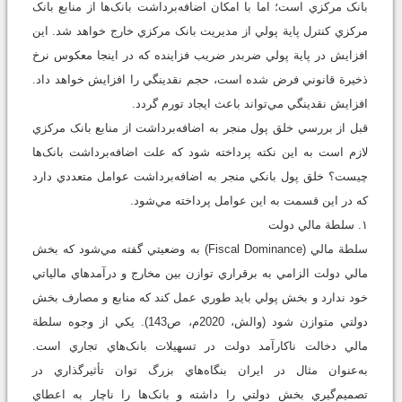
بانک مرکزي است؛ اما با امکان اضافه‌برداشت بانک‌ها از منابع بانک
مرکزي کنترل پاية پولي از مديريت بانک مرکزي خارج خواهد شد. اين
افزايش در پاية پولي ضربدر ضريب فزاينده که در اينجا معکوس نرخ
ذخيرة قانوني فرض شده است، حجم نقدينگي را افزايش خواهد داد.
افزايش نقدينگي مي‌تواند باعث ايجاد تورم گردد.
قبل از بررسي خلق پول منجر به اضافه‌برداشت از منابع بانک مرکزي
لازم است به اين نکته پرداخته شود که علت اضافه‌برداشت بانک‌ها
چيست؟ خلق پول بانکي منجر به اضافه‌برداشت عوامل متعددي دارد
که در اين ‌قسمت به اين عوامل پرداخته مي‌شود.
۱. سلطة مالي دولت
سلطة مالي (Fiscal Dominance) به وضعيتي گفته مي‌شود که بخش
مالي دولت الزامي به برقراري توازن بين مخارج و درآمدهاي مالياتي
خود ندارد و بخش پولي بايد طوري عمل کند که منابع و مصارف بخش
دولتي متوازن شود (والش، 2020م، ص143). يکي از وجوه سلطة
مالي دخالت ناکارآمد دولت در تسهيلات بانک‌هاي تجاري است.
به‌عنوان مثال در ايران بنگاه‌هاي بزرگ توان تأثيرگذاري در
تصميم‌گيري بخش دولتي را داشته و بانک‌ها را ناچار به اعطاي