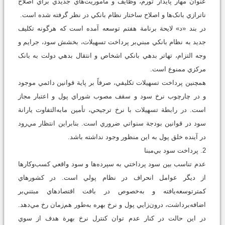
عنوان مهار پايدار تورم، وظايف و مأموريت‌هاي جديدي براي اصلاح
ناترازي بانک‌ها و اصلاح ساختار نظام بانکي در نظر گرفته شده است.
در بند «د» لايحة برنامة هفتم توسعه آمده است که هرگونه تکليف
جديد به نظام بانکي مبني‌بر پرداخت تسهيلات، بخشش سود، جرايم و
وجه التزام، تهاتر بدهي بانکي اشخاص و انتقال بدهي دولت به بانک
مرکزي ممنوع است.
همچنين پرداخت تسهيلات تکليفي، صرفاً بر پاية قوانين دائمي موجود
و در چارچوب نرخ سود و سقف مصوب شوراي پول و اعتبار مجاز
است. در رابطة تسهيلات با نرخ ترجيحي، تأمين مابه‌التفاوت يارانة
سود در قوانين بودجة سنواتي ضروري است. بنابراين انتظار مي‌رود
در آينده خلق پول به اين منظور وجود نداشته باشد.
2. پرداخت سود بي‌مبنا
عدم تناسب بين سود پرداختي به سپرده‌ها و سود واقعي کسب‌وکارها
از ديگر عوامل انحراف در نظام پولي است. در کشورهاي
کمترتوسعه‌يافته و به‌خصوص در بافت اقتصادهاي مبتني‌بر
اضافه‌برداشت، درون‌زايي پول و نرخ بهره به‌طور هم‌زمان رخ مي‌دهد.
در اين حالت در کنار عدم توان کنترل نرخ بهرة هدف از سوي