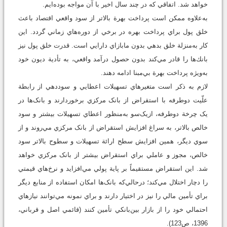
خواهد شد. اتفاقي که در چند سال اخير با آن مواجه بوده‌ايم.
به‌علاوه ممکن است پرداخت بهرة بالاتر از سود واقعي اقتصاد باعث
خلق پول براي پرداخت بهره در برخي از دوره‌هاي زماني گردد. اين
کار به‌منزلة خلق بدهي بدون مابازاي دارايي است. قدرت خلق پول نيز
بانك‌ها را قادر مي‌کند بدون حصول درآمد واقعي، به تأدية ديون خود
به‌ويژه پرداخت بهرة بي‌مبنا ادامه دهند.
لازم به ذکر است متغيرهاي تسهيلات اعطايي و سوددهي از رابطة
علّيت دوطرفه با استقراض از بانک مركزي برخوردارند و بانک‌ها در
يک چرخة دوطرفه، ازيک‌سو به‌منظور اعطاي تسهيلات بيشتر و سود
خالص بالاتر، به سراغ افزايش استقراض از بانک مركزي مي‌روند و از
سوي ديگر، همين افزايش سطح ارائة تسهيلات و سطوح بالاتر سود
خالص، مجوز و عاملي براي استقراض بيشتر از بانک مركزي خواهد
شد. اين استقراض مستقيماً بر پاية پولي مي‌افزايد و نرخ‌هاي قيمتي
را دچار اختلال مي‌كند؛ درحالي‌كه بانک‌ها امکان استفاده از منابع ديگر
براي تأمين مالي را نيز در اختيار دارند و براي نمونه مي‌توانند نيازهاي
احتمالي خود را از بازار بين‌بانکي تأمين كنند (قائمي اصل و قرباني،
1396، ص123).