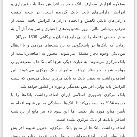
به‌علاوه افزايش مصارف بانک منجر به افزايش مطالبات غيرجاري و
افزايش دارايي‌هاي ثابت بانک گرديده است. در نتيجه کيفيت
دارايي‌هاي بانکي کاهش و انجماد دارايي‌ها افزايش يافته است. از
طرفي بي‌ثباتي مالي، بروز محدوديت‌هاي اعتباري و سرايت آثار آن به
بخش حقيقي اقتصاد را در پي دارد (هاديان و درگاهي، 1396، ص47).
زماني که بانک‌ها در پاسخگويي به برداشت‌هاي مردمي و يا انتقال
بين‌بانکي وجوه دچار مشکل مي‌شوند، مجبور به اضافه‌برداشت از
بانک مرکزي مي‌شوند. به عبارت ديگر، هرجا که بانک‌ها با مضيقة پولي
مواجه شوند، خواستار دريافت منابع از بانک مرکزي مي‌شوند. اين
اضافه‌برداشت به بدهي بانک به بانک مرکزي تبديل مي‌شود که سبب
افزايش پاية پولي، افزايش نقدينگي و تورم در کشور خواهد شد.
بانک مرکزي جمهوري اسلامي ايران اضافه‌برداشت بانک‌ها را با
جريمة 34% محاسبه مي‌کند تا بانک‌ها به‌سادگي به اين شيوه اقدام به
تأمين منابع مورد نياز نکنند. اما اين سود بالا نيز مانع از برداشت
اضافي بانک‌ها از بانک مرکزي نشده است.
اضافه‌برداشت بانک‌ها از منابع بانک مرکزي، بدترين شيوة افزايش
پاية پولي است. اضافه‌برداشت حاصل عدم تزريق منابع به روش