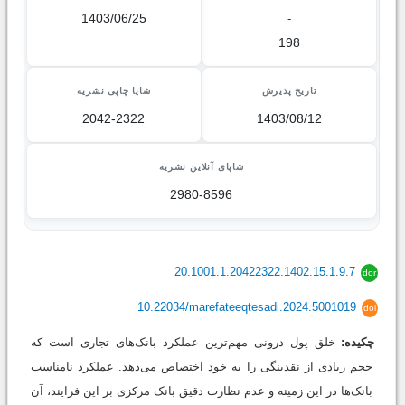
1403/06/25
-
198
تاریخ پذیرش
شاپا چاپی نشریه
2042-2322
1403/08/12
شاپای آنلاین نشریه
2980-8596
20.1001.1.20422322.1402.15.1.9.7
dor
10.22034/marefateeqtesadi.2024.5001019
doi
چکیده:
خلق پول درونی مهم‌ترین عملکرد بانک‌های تجاری است که
حجم زیادی از نقدینگی را به خود اختصاص می‌دهد. عملکرد نامناسب
بانک‌ها در این زمینه و عدم نظارت دقیق بانک مرکزی بر این فرایند، آن