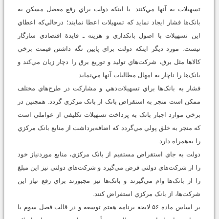
تسهيلات به آنها ‌مي‌کنند. يا اينکه دولت براي رفع معضل مسکن به
بانک‌ها فشار ايجاد نمايد که تسهيلات اعطا نمايند؛ درحالي‌که اعطاي
اين تسهيلات با اصول بانکداري و هزينه ـ فايدة اقتصادي سازگار
نيست. مورد ديگر اينکه دولت براي پايين نگه داشتن قيمت برخي
کالاها مثل برق، شرکت‌هاي توليد و توزيع برق را دچار زيان مي‌کند و
بانک‌ها را ناچار به امهال مطالبات آنها مي‌نمايد.
فشار به بانک‌ها براي تسهيلات‌دهي و مشارکت در طرح‌هاي مختلف
ممکن است منجر به استقراض بانک از بانک مرکزي گردد. همچنين در
برخي موارد اجبار بانک به پرداخت تسهيلات تکليفي از عواملي است
که منجر به خلق پولي مي‌گردد که اضافه‌برداشت از منابع بانک مرکزي
را به‌همراه دارد.
دولت به جاي استقراض مستقيم از بانک مرکزي، منابع موردنياز خود
را از شرکت‌هاي دولتي قرض مي‌گيرد و شرکت‌هاي دولتي نيز اين مبلغ
را از بانک‌ها وام مي‌گيرند و بانک‌ها نيز مجبورند براي رفع نياز اين
شرکت‌ها، از بانک مرکزي استقراض کنند.
بر اساس مادة ۵۶ لايحة برنامة هفتم توسعه و در قالب فصل سوم با