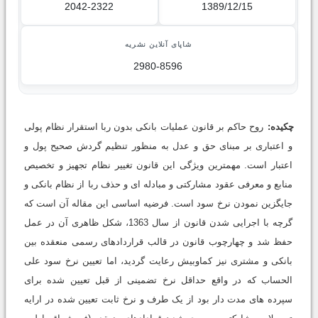
2042-2322
1389/12/15
شاپای آنلاین نشریه
2980-8596
چکیده:
روح حاکم بر قانون عملیات بانکی بدون ربا استقرار نظام پولی
و اعتباری بر مبنای حق و عدل به منظور تنظیم گردش صحیح پول و
اعتبار است. مهمترین ویژگی این قانون تغییر نظام تجهیز و تخصیص
منابع و معرفی عقود مشارکتی و مبادله ای و حذف ربا از نظام بانکی و
جایگزین نمودن نرخ سود است. فرضیه اساسی این مقاله آن است که
گرچه با اجرایی شدن قانون از سال 1363، شکل ظاهری آن در عمل
حفظ شد و چهارچوب قانون در قالب قراردادهای رسمی منعقده بین
بانکی و مشتری نیز کماوبیش رعایت گردید، اما تعیین نرخ سود علی
الحساب که در واقع حداقل نرخ تضمینی از قبل تعیین شده برای
سپرده های مدت دار بود از یک طرف و نرخ ثابت تعیین شده در ارایه