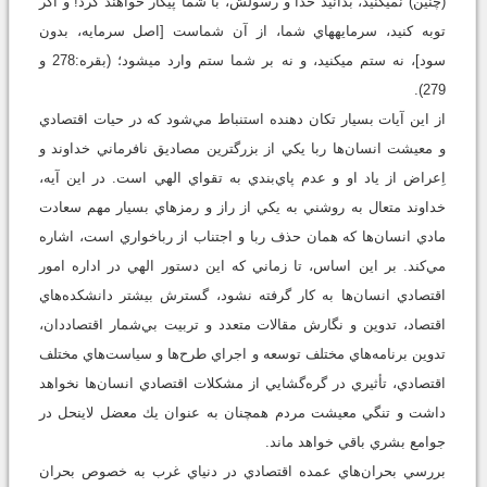
(چنين) نمي‏كنيد، بدانيد خدا و رسولش، با شما پيكار خواهند كرد! و اگر
توبه كنيد، سرمايه‏هاي شما، از آن شماست [اصل سرمايه، بدون
سود]، نه ستم مي‏كنيد، و نه بر شما ستم وارد مي‏شود؛ (بقره:278 و
279).
از اين آيات بسيار تكان دهنده استنباط مي‌شود كه در حيات اقتصادي
و معيشت انسان‌ها ربا يكي از بزرگترين مصاديق نافرماني خداوند و
اِعراض از ياد او و عدم پاي‌بندي به تقواي الهي است. در اين آيه،
خداوند متعال به روشني به يكي از راز و رمزهاي بسيار مهم سعادت
مادي انسان‌ها كه همان حذف ربا و اجتناب از رباخواري است، اشاره
مي‌كند. بر اين اساس، تا زماني كه اين دستور الهي در اداره امور
اقتصادي انسان‌ها به كار گرفته نشود، گسترش بيشتر دانشكده‌هاي
اقتصاد، تدوين و نگارش مقالات متعدد و تربيت بي‌شمار اقتصاددان،
تدوين برنامه‌هاي مختلف توسعه و اجراي طرح‌ها و سياست‌هاي مختلف
اقتصادي، تأثيري در گره‌گشايي از مشكلات اقتصادي انسان‌ها نخواهد
داشت و تنگي معيشت مردم همچنان به عنوان يك معضل لاينحل در
جوامع بشري باقي خواهد ماند.
بررسي بحران‌هاي عمده اقتصادي در دنياي غرب به خصوص بحران