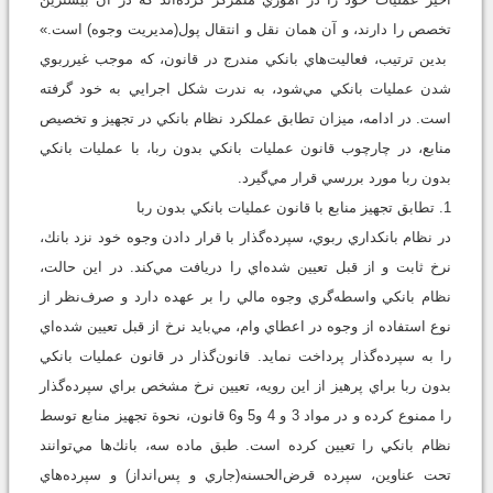
تخصص را دارند، و آن همان نقل و انتقال پول(مديريت وجوه) است.»
بدين ترتيب، فعاليت‌هاي بانكي مندرج در قانون، كه موجب غيرربوي
شدن عمليات بانكي مي‌شود، به ندرت شكل اجرايي به خود گرفته
است. در ادامه، ميزان تطابق عملكرد نظام بانكي در تجهيز و تخصيص
منابع، در چارچوب قانون عمليات بانكي بدون ربا، با عمليات بانكي
بدون ربا مورد بررسي قرار مي‌گيرد.
1. تطابق تجهيز منابع با قانون عمليات بانكي بدون ربا
در نظام بانكداري ربوي، سپرده‌گذار با قرار دادن وجوه خود نزد بانك،
نرخ ثابت و از قبل تعيين شده‌اي را دريافت مي‌كند. در اين حالت،
نظام بانكي واسطه‌گري وجوه مالي را بر عهده دارد و صرف‌نظر از
نوع استفاده از وجوه در اعطاي وام، مي‌بايد نرخ از قبل تعيين شده‌اي
را به سپرده‌گذار پرداخت نمايد. قانون‌گذار در قانون عمليات بانكي
بدون ربا براي پرهيز از اين رويه، تعيين نرخ مشخص براي سپرده‌گذار
را ممنوع كرده و در مواد 3 و 4 و5 و6 قانون، نحوة تجهيز منابع توسط
نظام بانكي را تعيين كرده است. طبق ماده سه، بانك‌ها مي‌توانند
تحت عناوين، سپرده قرض‌الحسنه(جاري و پس‌انداز) و سپرده‌هاي