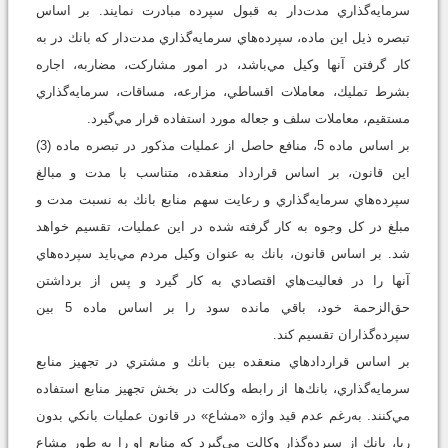
سرمايه‌گذاري مدت‌دار به قبول سپرده مبادرت نمايند. بر اساس
تبصره ذيل اين ماده، سپرده‌هاي سرما‌يه‌گذاري مدت‌دار كه بانك در به
كار گرفتن آنها وكيل مي‌باشد، در امور مشاركت، مضاربه، اجاره
بشرط تمليك، معاملات اقساطي، مزارعه، مساقات، سرمايه‌گذاري
مستقيم، معاملات سلف و جعاله مورد استفاده قرار مي‌گيرد.
بر اساس ماده 5، منافع حاصل از عمليات مذكور در تبصره ماده (3)
اين قانون، بر اساس قرارداد منعقده، متناسب با مدت و مبالغ
سپرده‌هاي سرمايه‌گذاري و رعايت سهم منابع بانك به نسبت مدت و
مبلغ در كل وجوه به كار گرفته شده در اين عمليات، تقسيم خواهد
شد. بر اساس قانون، بانك به عنوان وكيل مردم مي‌بايد سپرده‌هاي
آنها را در فعاليت‌هاي اقتصادي به كار گيرد و پس از برداشتن
حق‌الزحمة خود، باقي مانده سود را بر اساس ماده 5 بين
سپرده‌گذاران تقسيم كند.
بر اساس قراردادهاي منعقده بين بانك و مشتري در تجهيز منابع
سرمايه‌گذاري، بانك‌ها از رابطه وكالت در بخش تجهيز منابع استفاده
مي‌كنند. به‌رغم عدم قيد واژه «مشاع» در قانون عمليات بانكي بدون
ربا، بانك از سپرده‌گذار وكالت مي‌گيرد كه منابع او را به طور مشاع