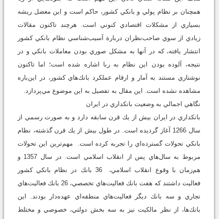
همچنان بر نظام پولي و بانكي كشور، حاكم است و اين معضل ريشه
بسياري از مشكلات اقتصادي كنوني است. هرچند تاكنون مقالات
زيادي از سوي صاحب‌نظران دربارة آسيب‌شناسي نظام بانكي كشور
انتشار يافته، كه در آنها به مشكل صوري بودن معاملات بانكي و در
نتيجه، آلوده بودن اين نظام به ربا اشاره شده است؛ اما تاكنون
نوشتاري مستند به آمار و ارقام عملكرد بانك‌هاي كشور، در اين‌باره
مشاهده نشده است. اين مقال به تفصيل به اين موضوع مي‌پردازد.
نگاهي اجمالي به وضعيت بانكداري در ايران
بانكداري در ايران بيش از يك قرن سابقه دارد و به صورت رسمي از
سال 1266 آغاز گرديده است. در طول بيش از يك قرن گذشته، نظام
بانكي تحولات گسترده‌اي را تجربه كرده است. مهم‌ترين اين تحولات
مربوط به سال‌هاي پس از انقلاب اسلامي است. در سال 1357 و
هم‌زمان با وقوع انقلاب اسلامي، 36 بانك در نظام بانكي كشور
فعاليت داشتند كه هفت بانك فعاليت‌هاي تخصصي، 26 بانك فعاليت‌هاي
تجاري و سه بانك ديگر فعاليت‌هاي منطقه‌اي عهده‌دار بودند. اين
بانك‌ها، از نظر مالكيت نيز به سه بخش دولتي، خصوصي و مختلط