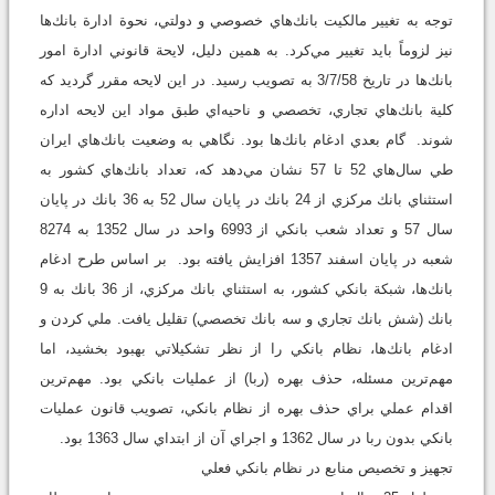
توجه به تغيير مالكيت بانك‌هاي خصوصي و دولتي، نحوة ادارة بانك‌ها
نيز لزوماً بايد تغيير مي‌كرد. به همين دليل، لايحة قانوني ادارة امور
بانك‌ها در تاريخ 3/7/58 به تصويب رسيد. در اين لايحه مقرر گرديد كه
كلية بانك‌هاي تجاري، تخصصي و ناحيه‌اي طبق مواد اين لايحه اداره
شوند. گام بعدي ادغام بانك‌ها بود. نگاهي به وضعيت بانك‌هاي ايران
طي سال‌هاي 52 تا 57 نشان مي‌دهد كه، تعداد بانك‌هاي كشور به
استثناي بانك مركزي از 24 بانك در پايان سال 52 به 36 بانك در پايان
سال 57 و تعداد شعب بانكي از 6993 واحد در سال 1352 به 8274
شعبه در پايان اسفند 1357 افزايش يافته بود. بر اساس طرح ادغام
بانك‌ها، شبكة بانكي كشور، به استثناي بانك مركزي، از 36 بانك به 9
بانك (شش بانك تجاري و سه بانك تخصصي) تقليل يافت. ملي كردن و
ادغام بانك‌ها، نظام بانكي را از نظر تشكيلاتي بهبود بخشيد، اما
مهم‌ترين مسئله، حذف بهره (ربا) از عمليات بانكي بود. مهم‌ترين
اقدام عملي براي حذف بهره از نظام بانكي، تصويب قانون عمليات
بانكي بدون ربا در سال 1362 و اجراي آن از ابتداي سال 1363 بود.
تجهيز و تخصيص منابع در نظام بانكي فعلي