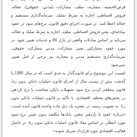
قرض‌الحسنه، مضاربه، سلف، مشاركت (مدني، حقوقي)، جعاله،
فروش اقساطي، ‌اجاره به شرط تمليك، سرمايه‌گذاري مستقيم و
جعاله اعطا كنند. در صورت اجراي دقيق قانون، نرخ‌هاي سود در عقود
مبادله‌اي، يعني فروش اقساطي، سلف، اجاره به شرط تمليك و جعاله،
مي‌بايد بر اساس مبادلات واقعي در بازار كالا و خدمات تعيين شود. در
مورد عقود مشاركتي يعني مشاركت مدني مشاركت حقوقي،
سرمايه‌گذاري مستقيم مدني و مضاربه نيز نرخي از قبل تعيين
نمي‌شود.
اهميت اين موضوع براي قانون‌گذار به حدي است كه در سال 1385 با
گذشت بيش از بيست سال از اجراي قانون عمليات بانكي بدون ربا،
قانون منطقي كردن نرخ سود تسهيلات بانكي متناسب با نرخ بازدهي
در بخش‌هاي مختلف اقتصادي، با تأكيد بر قانون عمليات بانكي بدون
ربا به تصويب رسيد. در تبصره يك ذيل ماده واحده قانون آمده است:
«دربارة عقود با بازدهي متغير، بانك‌ها مكلفند بدون تعيين نرخ سود
مورد انتظار، بر اساس مفاد قانون عمليات بانكي بدون ربا، در حاصل
فعاليت اقتصادي مورد قرارداد شريك شوند».