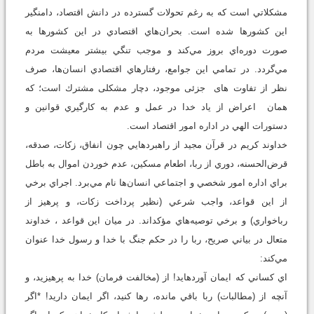
مشكلاتي است كه به رغم تحولات گسترده در دانش اقتصاد، دامنگير
اين كشورها شده است. بحران‌هاي اقتصادي در اين كشورها به
صورت دوره‌اي بروز مي‌كند و موجب تنگي بيشتر معيشت مردم
مي‌گردد. در تمامي اين جوامع، رفتارهاي اقتصادي انسان‌ها، صرف
نظر از تفاوت های جزئی موجود، دچار مشكلی مشترك است؛ كه
همان اعراض از ياد خدا در عمل و عدم به كارگيري قوانين و
دستورات الهي در اداره امور اقتصاد است.
خداوند كريم در قرآن مجيد از راهبردهايي چون انفاق، زكات، صدقه،
قرض‌الحسنه، دوري از ربا، اطعام مسكين، عدم خوردن اموال به باطل
براي اداره امور شخصي و اجتماعي انسان‌ها نام مي‌برد. اجراي برخي
از اين قواعد، واجب شرعي (نظير پرداخت زكات، و پرهیز از
رباخواري) و برخي توصيه‌هاي مؤكداند. در ميان این قواعد ، خداوند
متعال در بياني صريح، ربا را در حكم جنگ با خدا و رسول خدا عنوان
مي‌كند:
اي كساني كه ايمان آورده‏ايد! از (مخالفت فرمان) خدا به پرهيزيد، و
آنچه از (مطالبات) ربا باقي مانده، رها كنيد، اگر ايمان داريد! *اگر