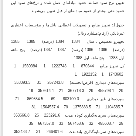
تعيين نرخ سود همانند عقود مبادله‌اي عمل شده و نرخ‌هاي سود اين
عقود حتي بيشتر از عقود مبادله‌اي از قبل تعيين مي‌شوند.
جدول1: تجهيز منابع و تسهيلات اعطايي بانك‌ها و مؤسسات اعتباري
غيربانكي (ارقام:ميليارد ريال)
تجهيزو تخصيص ـ سال 1384 1384 (درصد) 1385 1385
(درصد) 1386 1386 (درصد) 1387 1387 (درصد) پنچ ماهه
اول 1388 پنچ ماهه اول 1388
كل تجهيز منابع 870344 1 1222748 1 1560384 1
1743602 1 1922152 1
سپرده‌هاي ديداري (قرض‌الحسنه) 267243.8 31 353093.3
29 455798.1 29 367718.3 21 357614.1 19
سپرده‌هاي غير ديداري 603100.0 69 869654.5 71
1104585.7 71 1375883.5 79 1564537.4 81
سپرده‌هاي سرمايه‌گذاري كوتاه مدت 223291.6 26 353666.8
29 495608.7 32 567458.6 33 667357.0 35
سپرده‌هاي سرمايه‌گذاري بلندمدت 266401.6 31 353433.7