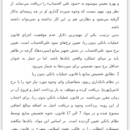
و بهرة معيني موسوم به «سود علي الحساب» را دريافت مي‌نمايد. از
نظر وي، مهم نيست كه وجوه سپرده گذاري او در چه زمينه‌اي به‌كار
گرفته مي‌شود و نظارتي هم بر اين كار نداشته و نمي‌تواند داشته
باشد.
بدين ترتيب، يكي از مهم‌ترين دلايل عدم موفقيت اجراي قانون
عمليات بانكي بدون ربا، تعيين نرخ‌هاي سود علي‌الحساب است. تعيين
نرخ سود علي‌الحساب در بخش تجهيز منابع (سپرده‌ها)، گرچه در ظاهر
بايد بر مبناي عملكرد واقعي بانك‌ها باشد، اما در عمل به عنوان
حداقل نرخ سود تضميني براي سپرده‌ها به شمار مي‌رود.
2. تطابق تخصيص منابع با قانون عمليات بانكي بدون ربا
در نظام بانكداري ربوي، متقاضيان وام، وجوه مورد نياز خود را با نرخ
ثابتي(بهره)، دريافت كرده و موظف به باز پرداخت اصل و فروع آن در
زمان مقرر مي‌باشند. در قانون عمليات بانكي بدون ربا، براي اجتناب
از اين رويه، پرداخت وجوه و دريافت اصل به اضافه مبالغ اضافي
ممنوع شده و در مواد 7 الي 17 قانون، نحوه تخصيص منابع توسط
نظام بانكي تعيين گرديده است. بر اساس اين مواد، بانك‌ها مكلفند
تسهيلات اعطايي را در قالب عقود اسلامي مصرح در قانون يعني