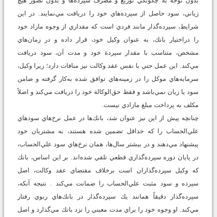
بدون توجه به چگونگي توزيع و مصرف سپرده‌ها و بدون تصور هيچ
زياني، سود حاصل از سپرده‌هاي خود را دريافت مي‌نمايند. در اين
شرايط، سپرده‌گذار مانند فردي است كه مقداري از وجوه مازاد خود
را دراختيار بانك، به عنوان وكيل خود، قرار داده و در زمان‌هاي
مشخص، متناسب با مقدار سپردة خود و مدت آن، سود دريافت
مي‌كند. اين عمل حتي با نفس عقد وكالت نيز منافات دارد؛ زيرا وكيل،
سرمايه‌هاي موكل را در زمينه‌هاي توافق شده به‌كار گرفته و ضامن
سود يا زيان نمي‌باشد و فقط حق‌الوكالة خود را دريافت مي‌كند و اصلاً
مكلف به پرداخت مبلغ مازادي نيست.
چنانچه پيش از اين نيز عنوان شد، بانك‌ها در عمل نرخ‌هاي سودهاي
علي‌الحساب را كه حداقل تضمين شده هستند، به مشتريان خود
پيشنهاد مي‌دهند و در بيشتر سال‌ها، همان نرخ‌هاي سود علي‌الحساب،
در پايان دوره سپرده‌گذاري قطعي تلقي شده‌اند. بر اين اساس، بانك
كه وكيل سپرده‌گذاران است برخلاف مقتضاي عقد وكالت، اصل
سپرده و سود مثبت علي‌الحساب را ضمانت مي‌كند . نتيجه آنكه،
سپرده‌گذار دقيقاً همانند يك سپرده‌گذار در بانك‌هاي ربوي رفتار
مي‌كند. او وجوه خود را براي مدت معيني را نزد بانك مي‌گذارد و اصل