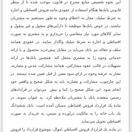
اين نحوه تخصيص منابع مصرح در قانون، موجب شده تا از منظر
قانوني بانك‌ها هنگام استفاده از عقودي مانند فروش اقساطي و اجاره
به شرط تمليك، مجاز به اعطاي وجوه به طور مستقيم به مشتريان
نباشند، در عوض بانك‌ها موظفند تا دارايي‌هاي منقول و غير منقول و
ساير كالاهاي مورد نياز متقاضي را خريداري و به مشتري به صورت
اقساطي و اجاره به شرط تمليك واگذار نمايند. در عقودي همانند
سلف و جعاله نيز بانك مي‌بايد در مقابل پيش‌خريد محصول و يا ارائه
خدماتي وجوه را به مشتري منتقل كند. همچنين بانك‌ها در ارائه
تسهيلات در قالب عقود مشاركتي، همانند مشاركت مدني و مضاربه،
مجاز به عرضة وجوه در ازاي سود معين از قبل تعيين شده نيستند. در
اين چارچوب، مشاركت و مضاربه بايد به شكل صحيح و واقعي خود
انجام شود. اين شكل صحيح را كما و بيش مي‌توان در قرادادهاي
رسمي منعقده بانك با مشتريان ملاحظه كرد. به عنوان نمونه، در
مادة يك قرارداد فروش اقساطي مسكن آمده است: بانك ششدانگ
يك باب خانه را به مالكيت درآورده و سپس، به خريدار به صورت
اقساطي تحويل مي‌نمايد.
در ماده يك قرارداد فروش اقساطي اموال، موضوع قرارداد را فروش