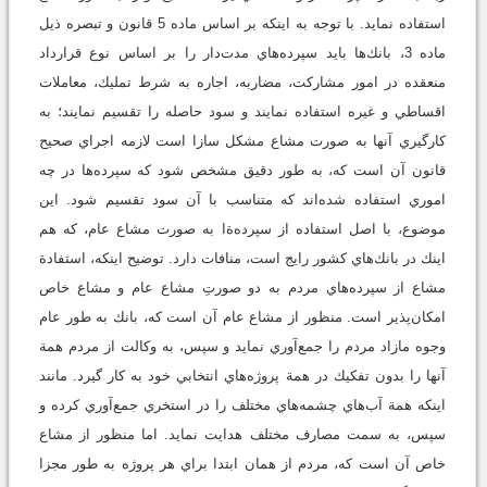
استفاده نمايد. با توجه به اينكه بر اساس ماده 5 قانون و تبصره ذيل
ماده 3، بانك‌ها بايد سپرده‌هاي مدت‌دار را بر اساس نوع قرارداد
منعقده در امور مشاركت، مضاربه، اجاره به شرط تمليك، معاملات
اقساطي و غيره استفاده نمايند و سود حاصله را تقسيم نمايند؛ به
كارگيري آنها به صورت مشاع مشكل سازا است لازمه اجراي صحيح
قانون آن است كه، به طور دقيق مشخص شود كه سپرده‌ها در چه
اموري استفاده شده‌اند كه متناسب با آن سود تقسيم شود. اين
موضوع، با اصل استفاده از سپرده‌ةا به صورت مشاع عام، كه هم
اينك در بانك‌هاي كشور رايج است، منافات دارد. توضيح اينكه، استفادة
مشاع از سپرده‌هاي مردم به دو صورتِ مشاع عام و مشاع خاص
امكان‌پذير است. منظور از مشاع عام آن است كه، بانك به طور عام
وجوه مازاد مردم را جمع‌آوري نمايد و سپس، به وكالت از مردم همة
آنها را بدون تفكيك در همة پروژه‌هاي انتخابي خود به كار گيرد. مانند
اينكه همة آب‌هاي چشمه‌هاي مختلف را در استخري جمع‌آوري كرده و
سپس، به سمت مصارف مختلف هدايت نمايد. اما منظور از مشاع
خاص آن است كه، مردم از همان ابتدا براي هر پروژه به طور مجزا