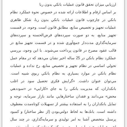
ارزيابي ميزان تحقق قانون عمليات بانكي بدون ربا
بر اساس ارقام و اطلاعات ارائه شده در خصوص نحوة عملكرد نظام
بانكي در چارچوب قانون عمليات بانكي بدون ربا، شكل ظاهري
عمليات تجهيز و تخصيص منابع، مطابق قانون است. وجوه، در قسمت
تجهيز منابع، به دو صورت سپرده‌هاي قرض‌الحسنه و سپرده‌هاي
سرمايه‌گذاري مدت‌دار جمع‌آوري شده و در قسمت تجهيز منابع در
قالب عقود مصرح در قانون پرداخت مي‌شوند. با اين وجود، بررسي
عملكرد نظام بانكي در 25 ساله اخير نشان مي‌دهد كه در مقام عمل
تحولي اساسي در نظام تجهيز و تخصيص منابع، رخ نداده و عمليات
نظام بانكي در موارد بسياري به نظام بانكي ربوي شبيه است.
مي‌توان عنوان داشت. «گرايش فكري تحصيل سود در اغلب
بانكداران، كه مديريت بانكي را به جاي «كارايي» در «سوددهي
محض» مي‌دانند و فقدان ساختارهايي مانند بازار سرمايه، توجه و
تمايل بانكداران را به استفاده بيشتر از تسهيلات كوتاه‌مدت معطوف
داشته است. بانك‌ها به لحاظ دولتي‌بودن (از نظر ساختار) و كمبود
پرسنل متخصص آشنا به امر توليدي و سرمايه‌گذاري، در چند سال
اخير عمليات خود را در اموري متمركز كرده‌اند كه در آن بيشترين