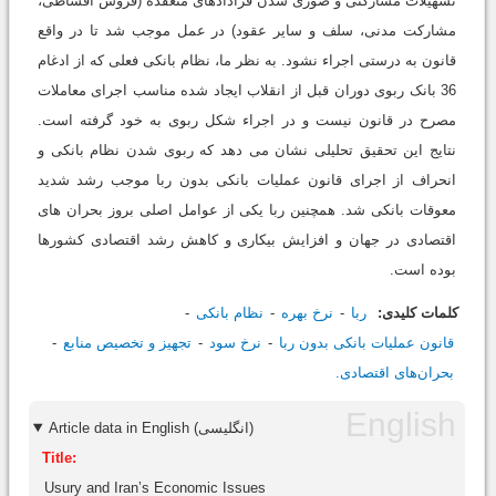
تسهیلات مشارکتی و صوری شدن قرادادهای منعقده (فروش اقساطی،
مشارکت مدنی، سلف و سایر عقود) در عمل موجب شد تا در واقع
قانون به درستی اجراء نشود. به نظر ما، نظام بانکی فعلی که از ادغام
36 بانک ربوی دوران قبل از انقلاب ایجاد شده مناسب اجرای معاملات
مصرح در قانون نیست و در اجراء شکل ربوی به خود گرفته است.
نتایج این تحقیق تحلیلی نشان می دهد که ربوی شدن نظام بانکی و
انحراف از اجرای قانون عملیات بانکی بدون ربا موجب رشد شدید
معوقات بانکی شد. همچنین ربا یکی از عوامل اصلی بروز بحران های
اقتصادی در جهان و افزایش بیکاری و کاهش رشد اقتصادی کشورها
بوده است.
کلمات کلیدی:
ربا
نرخ بهره
نظام بانکی
قانون عملیات بانکی بدون ربا
نرخ سود
تجهیز و تخصیص منابع
بحران‌های اقتصادی.
Article data in English (انگلیسی)
Title:
Usury and Iran’s Economic Issues