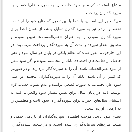
مشاع استفاده كرده و سود حاصله را به صورت علي‌الحساب به
سپرده‌گذاران پرداخت
مي‌كنند بر اين اساس، بانك‌ها با اين تصور كه منابع خود را از دست
ندهند و مردم نيز به سپرده‌گذاري تمايل يابند، از همان ابتدا براي
سپرده‌گذاري سودي را به عنوان «علي‌الحساب» تعيين نموده و
مطابق مقدار سپرده و مدت آن به سپرده‌گذار پرداخت مي‌نمايند. در
اين چارچوب، مقرر شده كه نظام بانكي در پايان هر سال سود واقعي
حاصل از فعاليت‌هاي اقتصادي بانك را محاسبه نموده و اگر سود بيش
از سود علي‌الحساب باشد، آن‌ را به سپرده‌گذار بپردازند. و در صورتي
كه كمتر از آن باشد، بانك آن را به سپرده‌گذاران ببخشد. در عمل
سود علي‌الحساب، به صورت قطعي درآمده و عدم تسويه حساب لازم
توسط بانك در پايان سال براي تعيين مقدار سود واقعي ـ البته به
استثناي سال‌هاي اخير ـ، براي سپرده‌گذاران سود ثابت و مطمئني را
به ارمغان آورده است.
تعيين سود ثابت، موجب اطمينان سپرده‌گذاران از بازدهي حتمي و
مثبت طرح‌هاي سرمايه‌گذاري شده است. و در نتيجه، سپرده‌گذارن