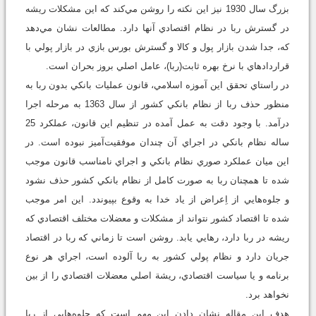
بزرگ سال 1930 نيز اين نكته را روشن مي‌كند كه اين مشكلات ريشه
در گسترش ربا در نظام اقتصادي آنها دارد. مطالعات نشان مي‌دهد
كه، جدا شدن بازار پول و كالا و گسترش بورس بازي در بازار پولي با
قراردادهاي با نرخ بهره ثابت(ربا)، عامل اصلي بروز بحران‌ است.
در راستاي تحقق اين آموزه اسلامي، قانون عمليات بانكي بدون ربا به
منظور حذف ربا از نظام بانكي كشور از سال 1363 به مرحله اجرا
درآمد. با وجود دقت به عمل آمده در تنظيم اين قانون، عملكرد 25
ساله نظام بانكي در اجراي آن چندان موفقيت‌آميز نبوده است. در
اين ميان عملكرد صوري نظام بانكي و اجراي نامناسب قانون موجب
شده تا همچنان ربا به صورت كامل از نظام بانكي كشور حذف نشود
و جلوه‌هايي از اِعراض از ياد خدا به وقوع بپيوندد. اين امر موجب
شده تا اقتصاد كشور نتواند از مشكلات و معضلات مختلف اقتصادي كه
ريشه در ربا دارد، رهايي يابد. روشن است تا زماني كه ربا در اقتصاد
جريان دارد و نظام پولي كشور به ربا آلوده است، اجراي هر نوع
برنامه‌ و يا سياست‌ اقتصادي، ريشة اصلي معضلات اقتصادي را از بين
نخواهد برد.
هدف اين مقاله نشان دادن اين مهم است كه جلوه‌هايي از ربا