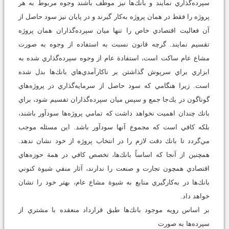
سپرده‌گذاري نمايند و بانك‌ها نيز موظف باشند وجوه مربوط به هر
پروژه را فقط در همان پروژه به‌كار گيرند و در پايان نيز سود حاصل از
آن فعاليت اقتصادي خاص را تنها ميان سپرده‌گذاران همان پروژه
تقسيم نمايند. گرچه قانون نسبت به استفاده از وجوه به صورت
مشاع عام ساكت است، استفادة عام از وجوه سپرده‌گذاري شده به
ابزاري براي سرپوش گذاشتن بر ناكارآمدي‌هاي بانك‌ها بدل شده
است. زيرا هنگامي كه سود حاصل از سرمايه‌گذاري در پروژه‌هاي
گوناگون در يك‌جا جمع و سپس ميان سپرده‌گذاران تفسيم شود، براي
بانك چندان اهميت نخواهد داشت كه تمامي پروژه‌ها سودآور باشند،
بلكه كافي است كه مجموع آنها سود‌آور باشد. اين مسئله موجب
مي‌گردد تا بانك دقت لازم را در انتخاب پروژه از خود نشان ندهد.
همچنين از آنجا كه اساساً بانك‌ها، تخصص كافي در همة حوزه‌‌‌‌‌‌‌‌‌‌‌‌‌‌‌‌‌‌‌‌‌‌‌‌‌‌‌هاي
اقتصادي همچون تجارت و صنعت را ندارند، آثار منفي شيوة كنوني
بانك‌ها در به‌كارگيري منابع به شيوة مشاع عام، بهتر خود را نشان
خواهد داد.
بر اساس رويه موجود بانك‌ها طبق قرارداد منعقده با مشتري از
سپرده‌ها به صورت