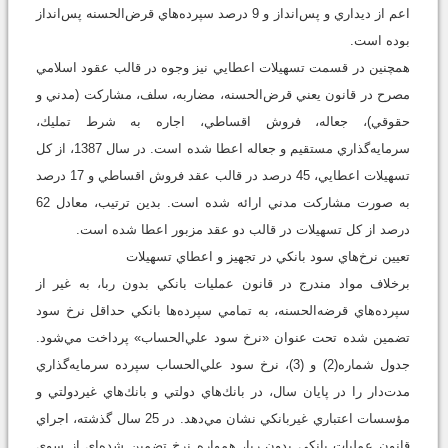
اعم از ديداري و پس‌انداز و 9 درصد سپرده‌هاي قرض‌الحسنه پس‌انداز
بوده است.
همچنين در قسمت تسهيلات اعطايي نيز وجوه در قالب عقود اسلامي
مصرح در قانون يعني قرض‌الحسنه، مضاربه، سلف، مشاركت (مدني و
حقوقي)، جعاله، فروش اقساطي، ‌اجاره به شرط تمليك،
سرمايه‌گذاري مستقيم و جعاله اعطا شده است. در سال 1387، از كل
تسهيلات اعطايي، 45 درصد در قالب عقد فروش اقساطي و 17 درصد
به صورت مشاركت مدني ارائه شده است. بدين ترتيب، معادل 62
درصد از كل تسهيلات در قالب دو عقد مزبور اعطا شده است.
تعيين نرخ‌هاي سود بانكي در تجهيز و اعطاي تسهيلات
برخلاف مواد مندرج در قانون عمليات بانكي بدون ربا، به غير از
سپرده‌هاي قرضه‌الحسنه، به تمامي سپرده‌ها بانكي حداقل نرخ سود
تضمين شده تحت عنوان «نرخ سود علي‌الحساب» پرداخت مي‌شود.
جدول شماره(2) و (3)، نرخ سود علي‌الحساب سپرده سرمايه‌گذاري
مدت‌دار را در پايان سال، در بانك‌هاي دولتي و بانك‌هاي غيردولتي و
مؤسسات اعتباري غير‌بانكي نشان مي‌دهد. در 25 سال گذشته، اجراي
قانون عمليات بانكي بدون ربا، همواره نرخ تضمين شده‌اي از سوي