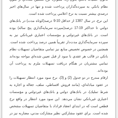
نظام بانكي به سپرده‌گذاران پرداخت شده و تنها در سال‌هاي اخير
درصدي بيشتر نسبت به نرخ اعلامي پرداخت شده است.
اين نرخ، در سال 1387 از حداقل 10-9 درصد(كوتاه مدت) در بانك‌هاي
دولتي تا حداكثر 19-17 درصد(سپرده سرمايه‌گذاري پنج ساله) بوده
است. در بانك‌هاي غيردولتي و مؤسسات اعتباري غير‌بانكي نيز به
سپرده سرمايه‌گذاري مدت‌دار تقريباً همين درصد پرداخت شده است.
همچنين در خصوص تخصيص منابع نيز تمامي متقاضيان تسهيلات نظام
بانكي در قالب هر عقدي با سود از قبل تعيين شده‌اي مواجه بوده‌اند
تمامي مشتريان در هنگام دريافت تسهيلات ملزم به پرداخت آن
بوده‌اند.
ارقام مندرج در دو جدول (2) و (3)، نرخ سود مورد انتظار تسهيلات را
در عقود مبادله‌اي، (مانند فروش اقساطي، سلف، جعاله و اجاره به
شرط تمليك)، در بانك‌هاي دولتي و بانك‌هاي غيردولتي و مؤسسات
اعتباري غيربانكي نشان مي‌دهد. اين سود مورد انتظار در واقع نرخ
قطعي است كه در ابتداي انعقاد قراداد با متقاضيان تسهيلات مشخص
شده است. براي عقود مشاركتي نظير مشاركت مدني، مضاربه نيز در