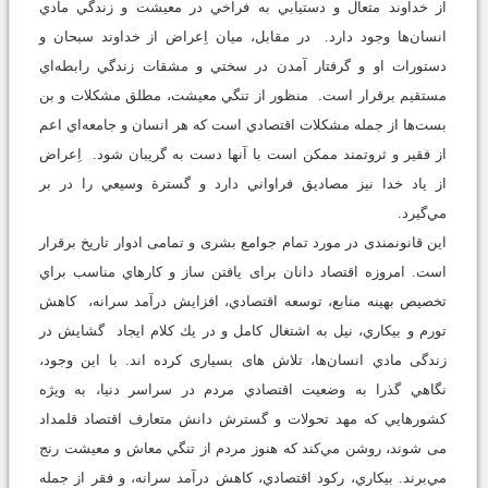
از خداوند متعال و دستيابي به فراخي در معيشت و زندگي مادي
انسان‌ها وجود دارد. در مقابل، ميان اِعراض از خداوند سبحان و
دستورات او و گرفتار آمدن در سختي و مشقات زندگي رابطه‌اي
مستقیم برقرار است. منظور از تنگي معيشت، مطلق مشكلات و بن
بست‌ها از جمله مشكلات اقتصادي است كه هر انسان و جامعه‌اي اعم
از فقير و ثروتمند ممكن است با آنها دست به گريبان شود. اِعراض
از ياد خدا نیز مصاديق فراواني دارد و گسترة وسيعي را در بر
مي‌گيرد.
این قانونمندی در مورد تمام جوامع بشری و تمامی ادوار تاریخ برقرار
است. امروزه اقتصاد دانان برای یافتن ساز و كارهاي مناسب براي
تخصيص بهينه منابع، توسعه اقتصادي، افزايش درآمد سرانه، كاهش
تورم و بيكاري، نيل به اشتغال كامل و در یك كلام ایجاد گشايش در
زندگی مادي انسان‌ها، تلاش های بسیاری كرده اند. با این وجود،
نگاهي گذرا به وضعيت اقتصادي مردم در سراسر دنيا، به ويژه
كشورهايي كه مهد تحولات و گسترش دانش متعارف اقتصاد قلمداد
می شوند، روشن مي‌كند كه هنوز مردم از تنگي معاش و معيشت رنج
مي‌برند. بيكاري، ركود اقتصادي، كاهش درآمد سرانه، و فقر از جمله