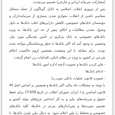
(مشاركت سرمايه ايراني و خارجي) تقسيم مي‌شدند.
پس از پيروزي انقلاب اسلامي به دلايل گوناگون از جمله مسائل
سياسي ناشي از انقلاب، متواري شدن بسياري از سرمايه‌داران و
مؤسسان بانك‌هاي خصوصي، كاهش دارايي‌هاي اغلب بانك‌ها به دليل
وصول نشدن مطالبات و اتكاي بيش از حد اين بانك‌ها، به ويژه
بانك‌هاي خصوصي به بانك مركزي در تأمين نقدينگي مورد نياز،
وضعيتي به وجود آمد كه اكثر بانك‌ها با خطر ورشكستگي مواجه شده
بودند. براي مقابله با اين وضعيت، همچنين لزوم حاكميت احكام
شرعي در كشور به ويژه در نظام بانكي، اقدامات زير انجام گرفت:
- ملي كردن بانك‌ها و تصويب لايحة ادارة امور بانك‌ها؛
- ادغام بانك‌ها؛
- تصويب قانون عمليات بانكي بدون ربا.
با توجه به مشكلات حاد مالي اكثر بانك‌ها و همچنين بر اساس اصل 44
قانون اساسي ج.ا. ايران، شوراي انقلاب در تاريخ 17/3/58 براي حفظ
حقوق و سرمايه‌هاي ملي و به كار انداختن چرخ‌هاي توليد كشور و
تضمين سپرده‌ها و پس‌اندازهاي مردم در بانك‌ها، كلية بانك‌هاي
خصوصي و مختلط را ملي اعلام نمود. به دنبال ملي شدن بانك‌ها، با