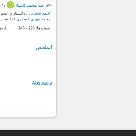
✍️
عبدالمحمد کاشیان
/ *ا
احمد شعبانی
/ دانشیار و عضو 
محمد مهدی عسکری
/ دانشیار
صفحه‌ها:
126
-
148
تاریخ در
الملخص
Abstracts