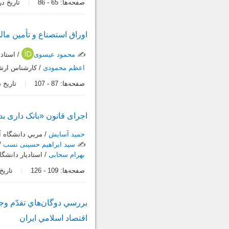
صفحه‌ها:
65
-
86
تاریخ دریافت:
اوراق استصناع و تأمین ما
✍️
محمود عیسوی
/ استادي
اعظم محمودی
/ کارشناس ارشد
صفحه‌ها:
87
-
107
تاریخ دریاف
اجرای قانون «بانک داری بد
حمید آسایش
/ مربي دانشگاه آ
✍️
سید ابراهیم حسینی نسب
/ 
بهرام سحابی
/ استاديار دانشگ
صفحه‌ها:
109
-
126
تاریخ در
بررسي دوگان‌هاي تقدّم وجو
اقتصاد اسلامي ايران