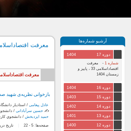
آرشیو شماره‌ها
معرفت اقتصاداسلامی 12، بهار و تابستان
دوره 17
1404
شماره 1
-
معرفت
اقتصاداسلامی 33 ، پاییز و
زمستان 1404
معرفت اقتصاداسلامی، سال 1394، جلد ششم، شماره دوم، پیاپی 12، 
دوره 16
1404
بازخوانی نظریه‌ی شهید صد
دوره 15
1403
عادل پیغامی
/ استاديار دانشگاه
دوره 14
1402
✍️
حسین سرآبادانی
/ دانشجوي
دوره 13
1401
حمید ایزدبخش
/ دانشجوي کار
دوره 12
1400
صفحه‌ها:
5
-
22
تاریخ دریافت: 1