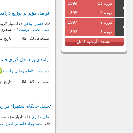
دوره 11
1399
عوامل مؤثر بر توزیع درآمد
دوره 10
1398
دوره 9
1397
✍️
حسین پناهی
/ دانشيار گروه
سیما نصیب پرست
/ دانشجوي د
دوره 8
1396
صفحه‌ها:
23
-
42
تاریخ دریافت:
مشاهده آرشیو کامل
درآمدی بر شکل گیری قیمت و
سیدمحمدکاظم رجائی رامشه
صفحه‌ها:
43
-
64
تاریخ دریافت:
تحلیل جایگاه استقراء در
علی جابری
/ استاديار مؤسسة 
✍️
محمدجواد قاسمی اصل اصط