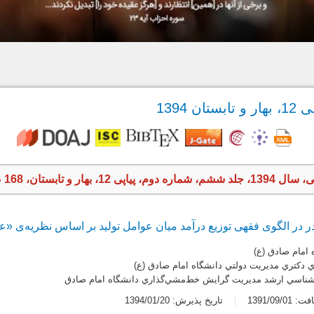
 1394
بهار و تابستان، 168 صفحه
ر در الگوی فقهی توزیع درآمد میان عوامل تولید بر اساس نظریه‌ی «ع
 امام صادق (ع)
 دکتري مديريت دولتي دانشگاه امام صادق (ع)
شناسي ارشد مديريت گرايش خط‌مشي‌گذاري دانشگاه امام صادق
1391/09/0
تاریخ پذیرش: 1394/01/20