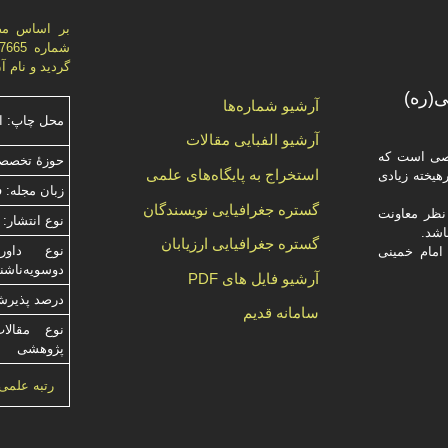
بر اساس مص
گردید و نام 
(ره)
آرشیو شماره‌ها
محل چاپ: ا
آرشیو الفبایی مقالات
صصی است که
حوزۀ تخصصی
استخراج به پایگاه‌های علمی
یخته‌ زیادی
زبان مجله: 
گستره جغرافیایی نویسندگان
ظر معاونت
نوع انتشار: 
گستره جغرافیایی ارزیابان
امام خمینی
دوسویه‌ناش
آرشیو فایل های PDF
درصد پذیرش م
سامانه قدیم
نوع مقالا
پژوهشی
رتبه علمی