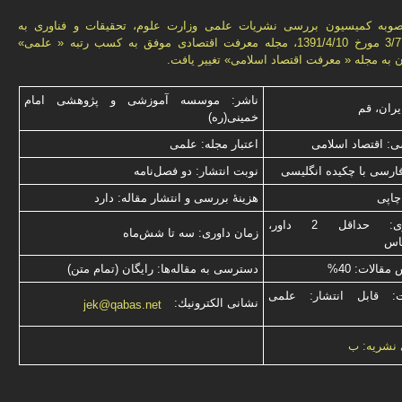
وبه کمیسیون بررسی نشریات علمی وزارت علوم، تحقیقات و فناوری به
شماره 3/77665 مورخ 1391/4/10، مجله معرفت اقتصادی موفق به کسب رتبه « علمی»
آن به مجله « معرفت اقتصاد اسلامی» تغییر یافت.
ناشر: موسسه آموزشی و پژوهشی امام
یران، قم
خمینی(ره)
: اقتصاد اسلامی
اعتبار مجله: علمی
فارسی با چكیده انگلیسی
نوبت انتشار: دو فصل‌نامه
چاپی
هزینۀ بررسی و انتشار مقاله: دارد
نوع داوری: حداقل 2 داور،
زمان داوری: سه تا شش‌ماه
ناس
قالات: 40%
دسترسی به مقاله‌ها: رایگان (تمام متن)
ت: قابل انتشار: علمی
نشانی الكترونیك:
jek@qabas.net
 نشریه: ب