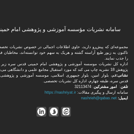
سامانه نشریات مؤسسه آموزشی و پژوهشی امام خمینی
مجموعه‌ای که پیش‌رو دارید،‌ حاوی اطلاعات اجمالی در خصوص نشریات تخ
تاکنون به زیور طبع آراسته گشته و هریک به سهم خود توانسته‌اند، مخاطبان فره
را جذب نمایند.
اداره كل نشریات موسسه آموزشی و پژوهشی امام خمینی قدس سره زیر ن
پژوهش 18 نشریه چاپ می کند که مورد استقبال مجامع علمی و دانشگاهی می‌باشد.
نشانی:
قم، بلوار امین، بلوار جمهوری اسلامی، موسسه آموزشی و پژوهشی 
قدس سره، طبقه چهارم، اداره كل نشریات تخصصی.
تلفن
:
امور مشتركین
: 32113474
سامانه ارسال و پیگیری مقالات:
https://nashriyat.ir
ایمیل:
nashrieh@qabas.net