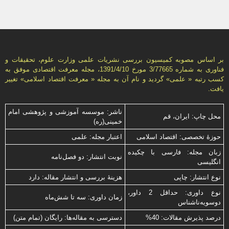
بر اساس مصوبه کمیسیون بررسی نشریات علمی وزارت علوم، تحقیقات و
فناوری به شماره 3/77665 مورخ 1391/4/10، مجله معرفت اقتصادی موفق به
کسب رتبه « علمی» گردید و نام آن به مجله « معرفت اقتصاد اسلامی» تغییر
یافت.
ناشر: موسسه آموزشی و پژوهشی امام
محل چاپ: ایران، قم
خمینی(ره)
حوزۀ تخصصی: اقتصاد اسلامی
اعتبار مجله: علمی
زبان مجله: فارسی با چكیده
نوبت انتشار: دو فصل‌نامه
انگلیسی
نوع انتشار: چاپی
هزینۀ بررسی و انتشار مقاله: دارد
نوع داوری: حداقل 2 داور،
زمان داوری: سه تا شش‌ماه
دوسویه‌ناشناس
درصد پذیرش مقالات: 40%
دسترسی به مقاله‌ها: رایگان (تمام متن)