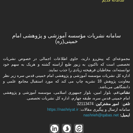
سامانه نشریات مؤسسه آموزشی و پژوهشی امام
خمینی(ره)
مجموعه‌ای که پیش‌رو دارید،‌ حاوی اطلاعات اجمالی در خصوص نشریات
تخصصی است که تاکنون به زیور طبع آراسته گشته و هریک به سهم خود
توانسته‌اند، مخاطبان فرهیخته‌ زیادی را جذب نمایند.
اداره كل نشریات موسسه آموزشی و پژوهشی امام خمینی قدس سره زیر نظر
معاونت پژوهش 18 نشریه چاپ می کند که مورد استقبال مجامع علمی و
دانشگاهی می‌باشد.
نشانی:
قم، بلوار امین، بلوار جمهوری اسلامی، موسسه آموزشی و پژوهشی
امام خمینی قدس سره، طبقه چهارم، اداره كل نشریات تخصصی.
تلفن
:
امور مشتركین
: 32113474
سامانه ارسال و پیگیری مقالات:
https://nashriyat.ir
ایمیل:
nashrieh@qabas.net