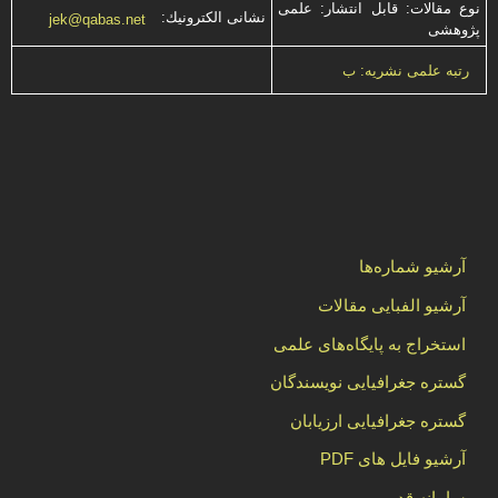
نوع مقالات: قابل انتشار: علمی
نشانی الكترونیك:
jek@qabas.net
پژوهشی
رتبه علمی نشریه: ب
آرشیو شماره‌ها
آرشیو الفبایی مقالات
استخراج به پایگاه‌های علمی
گستره جغرافیایی نویسندگان
گستره جغرافیایی ارزیابان
آرشیو فایل های PDF
سامانه قدیم