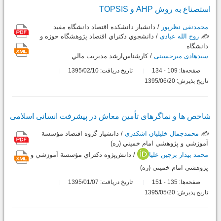
استصناع به روش AHP و TOPSIS
محمدنقی نظرپور
/ دانشيار دانشكده اقتصاد دانشگاه مفيد
✍️
روح الله عبادی
/ دانشجوي دكتراي اقتصاد پژوهشگاه حوزه و
دانشگاه
سیدهادی میرحسینی
/ كارشناس‌ارشد مديريت مالي
صفحه‌ها:
109
134
تاریخ دریافت: 1395/02/10
-
تاریخ پذیرش: 1395/06/20
شاخص ها و نماگرهای تأمین معاش در پیشرفت انسانی اسلامی
✍️
محمدجمال خلیلیان اشکذری
/ دانشيار گروه اقتصاد مؤسسة
آموزشي و پژوهشي امام خميني (ره)
محمد بیدار برچین علیا
/ دانش‌پژوه دکتراي مؤسسة آموزشي و
پژوهشي امام خميني (ره)
صفحه‌ها:
135
151
تاریخ دریافت: 1395/01/07
-
تاریخ پذیرش: 1395/05/20