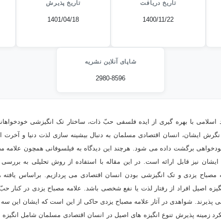
تاریخ دریافت
تاریخ پذیرش
1401/04/18
1400/11/22
شاپای آنلاین نشریه
2980-8596
اسلامی با بهره گیری از ایده فلسفی حبّ ذات، ساختار تک انگیزشی خودخواهانه
 نگرش ایشان، انسان اقتصادی مسلمان به دنبال بیشینه سازی لذت دنیا و آخرت ا
 خودخواهی برگشت داده می شود. هرچند این دیدگاه به فیلسوفانی همچون علامه م
ه ایشان نیز قابل ارائه است. در این مقاله با استفاده از روش تحلیلی به برر
ه مصباح یزدی و تک انگیزشی بودن انسان اقتصادی می پردازیم. براساس یافته 
گیزه اصیل افراد از رفتار لذت یا نفع شخصی باشد. علامه مصباح یزدی در کنار حب
کرد زمینه پذیرش تنوع انگیزه های اصیل در انسان اقتصادی مسلمان شامل انگیزه ه