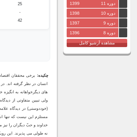
دوره 11
1399
25
-
دوره 10
1398
42
دوره 9
1397
دوره 8
1396
مشاهده آرشیو کامل
چکیده:
برخی محققان اقتصاد 
انسان در نظر گرفته اند. در
های دیگرخواهانه به انگیزه
ولی تبیین متفاوتی از دیدگا
(خوددوستی) در دیدگاه علام
مستلزم این نیست که تنها ان
نه طولی می پذیرند. این روی