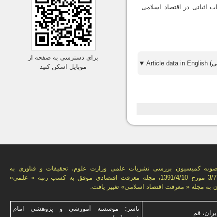
ت اثباتی در اقتصاد اسلامی
برای دسترسی به صفحه از
موبایل اسکن کنید
وبه کمیسیون بررسی نشریات علمی وزارت علوم، تحقیقات و فناوری به
شماره 3/77665 مورخ 1391/4/10، مجله معرفت اقتصادی موفق به کسب رتبه « علمی»
آن به مجله « معرفت اقتصاد اسلامی» تغییر یافت.
ناشر: موسسه آموزشی و پژوهشی امام
یران، قم