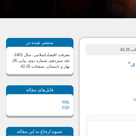
منتشر شده در
2-42
معرفت اقتصاداسلامی، سال 1401،
جلد سیزدهم، شماره دوم، پیاپی 26،
ی*
بهار و تابستان
، صفحات 25-42
فایل‌های مقاله
t
XML
PDF
شیوه ارجاع به این مقاله