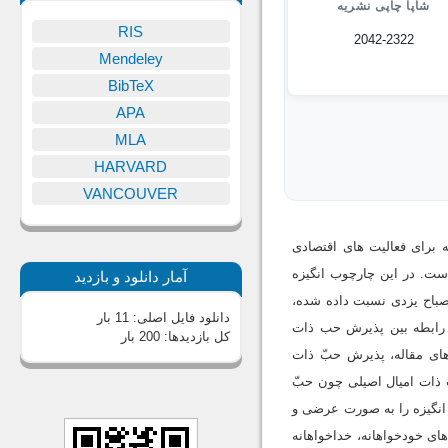
شاپا چاپی نشریه
RIS
2042-2322
Mendeley
BibTeX
APA
MLA
HARVARD
VANCOUVER
 برای فعالیت های اقتصادی
ست. در این چارچوب انگیزه
آمار دانلود و بازدید
صباح یزدی نسبت داده شده،
دانلود فایل اصلی:
11 بار
سی رابطه بین پذیرش حب ذات
کل بازدیدها:
200 بار
های مقاله، پذیرش حبّ ذات
ّ ذات امیال اصیلی چون حبّ
خداوند و حبّ دیگران را نیز می پذیرند. شواهدی در آثار علامه مصباح یزدی حاکی از این است که ایشان این سه انگیزه‎ را به صورت عرضی و
ای خودخواهانه، خداخواهانه