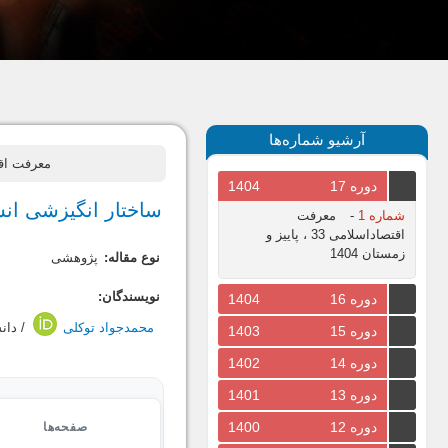
آرشیو شماره‌ها
معرفت اقتصاداسلامی، سال 01
دوره 17
1404
ساختار انگیزشی انسا
شماره 1
-
معرفت
اقتصاداسلامی 33 ، پاییز و
زمستان 1404
نوع مقاله:
پژوهشی
نویسندگان:
دوره 16
1404
محمدجواد توکلی
/ دان
دوره 15
1403
دوره 14
1402
دوره 13
1401
دوره 12
1400
صفحه‌ها