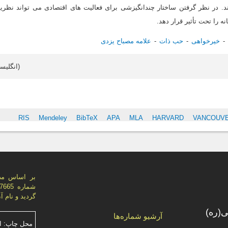
ند. در نظر گرفتن ساختار چندانگیزشی برای فعالیت های اقتصادی می تواند نظریا
ه را تحت تأثیر قرار دهد.
خیرخواهی
حب ذات
علامه مصباح یزدی
Article data in English (انگلیسی)
S
RIS
Mendeley
BibTeX
APA
MLA
HARVARD
VANCOUV
بر اساس مص
گردید و نام 
(ره)
آرشیو شماره‌ها
محل چاپ: ا