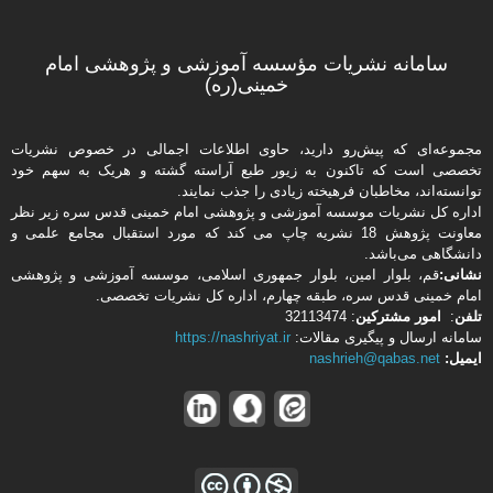
سامانه نشریات مؤسسه آموزشی و پژوهشی امام
خمینی(ره)
مجموعه‌ای که پیش‌رو دارید،‌ حاوی اطلاعات اجمالی در خصوص نشریات
تخصصی است که تاکنون به زیور طبع آراسته گشته و هریک به سهم خود
توانسته‌اند، مخاطبان فرهیخته‌ زیادی را جذب نمایند.
اداره كل نشریات موسسه آموزشی و پژوهشی امام خمینی قدس سره زیر نظر
معاونت پژوهش 18 نشریه چاپ می کند که مورد استقبال مجامع علمی و
دانشگاهی می‌باشد.
نشانی:
قم، بلوار امین، بلوار جمهوری اسلامی، موسسه آموزشی و پژوهشی
امام خمینی قدس سره، طبقه چهارم، اداره كل نشریات تخصصی.
تلفن
:
امور مشتركین
: 32113474
سامانه ارسال و پیگیری مقالات:
https://nashriyat.ir
ایمیل:
nashrieh@qabas.net