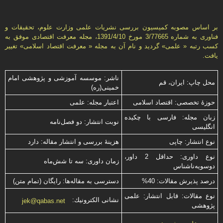
بر اساس مصوبه کمیسیون بررسی نشریات علمی وزارت علوم، تحقیقات و
فناوری به شماره 3/77665 مورخ 1391/4/10، مجله معرفت اقتصادی موفق به
کسب رتبه « علمی» گردید و نام آن به مجله « معرفت اقتصاد اسلامی» تغییر
یافت.
ناشر: موسسه آموزشی و پژوهشی امام
محل چاپ: ایران، قم
خمینی(ره)
حوزۀ تخصصی: اقتصاد اسلامی
اعتبار مجله: علمی
زبان مجله: فارسی با چكیده
نوبت انتشار: دو فصل‌نامه
انگلیسی
نوع انتشار: چاپی
هزینۀ بررسی و انتشار مقاله: دارد
نوع داوری: حداقل 2 داور،
زمان داوری: سه تا شش‌ماه
دوسویه‌ناشناس
درصد پذیرش مقالات: 40%
دسترسی به مقاله‌ها: رایگان (تمام متن)
نوع مقالات: قابل انتشار: علمی
نشانی الكترونیك:
jek@qabas.net
پژوهشی