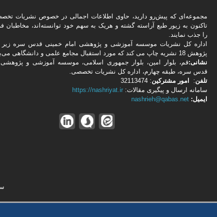
مجموعه‌ای که پیش‌رو دارید،‌ حاوی اطلاعات اجمالی در خصوص نشریات تخ
تاکنون به زیور طبع آراسته گشته و هریک به سهم خود توانسته‌اند، مخاطبان فره
را جذب نمایند.
اداره كل نشریات موسسه آموزشی و پژوهشی امام خمینی قدس سره زیر ن
پژوهش 18 نشریه چاپ می کند که مورد استقبال مجامع علمی و دانشگاهی می‌باشد.
نشانی:
قم، بلوار امین، بلوار جمهوری اسلامی، موسسه آموزشی و پژوهشی 
قدس سره، طبقه چهارم، اداره كل نشریات تخصصی.
تلفن
:
امور مشتركین
: 32113474
سامانه ارسال و پیگیری مقالات:
https://nashriyat.ir
ایمیل:
nashrieh@qabas.net
سا