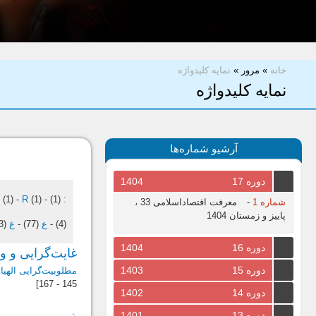
شما اینجا هستید
خانه
»
مرور
»
نمایه کلیدواژه
نمایه کلیدواژه
آرشیو شماره‌ها
دوره 17
1404
I
(1)
-
R
(1)
-
(1)
:
شماره 1
-
معرفت اقتصاداسلامی 33 ،
پاییز و زمستان 1404
(4)
-
ع
(77)
-
غ
(3)
دوره 16
1404
غایت‌گرایی و و
دوره 15
1403
مطلوبیت‌گرایی الهیا
145 - 167]
دوره 14
1402
دوره 13
1401