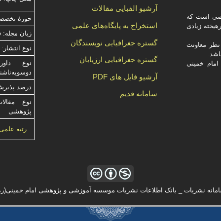
آرشیو الفبایی مقالات
صصی است که
حوزۀ تخصصی
استخراج به پایگاه‌های علمی
یخته‌ زیادی
زبان مجله: 
گستره جغرافیایی نویسندگان
ظر معاونت
نوع انتشار: 
گستره جغرافیایی ارزیابان
امام خمینی
دوسویه‌ناش
آرشیو فایل های PDF
درصد پذیرش م
سامانه قدیم
نوع مقالا
پژوهشی
رتبه علمی
مانه نشریات _ بانک اطلاعات نشریات موسسه آموزشی و پژوهشی امام خمینی(ره