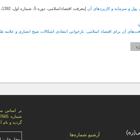
 پول و سرمایه و کاربردهای آن
[معرفت اقتصاداسلامی، دوره 5، شماره اول،
1392
، 
فت‌های آن برای اقتصاد اسلامی: بازخوانی انتقادی اشکالات شیخ انصاری و علامه طب
ه
بر اساس مص
گردید و نام 
(ره)
آرشیو شماره‌ها
محل چاپ: ا