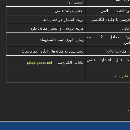
خمینی(ره)
: اقتصاد اسلامی
اعتبار مجله: علمی
فارسی با چكیده انگلیسی
نوبت انتشار: دو فصل‌نامه
چاپی
هزینۀ بررسی و انتشار مقاله: دارد
نوع داوری: حداقل 2 داور،
زمان داوری: سه تا شش‌ماه
ناس
قالات: 40%
دسترسی به مقاله‌ها: رایگان (تمام متن)
ت: قابل انتشار: علمی
نشانی الكترونیك:
jek@qabas.net
 نشریه: ب
)