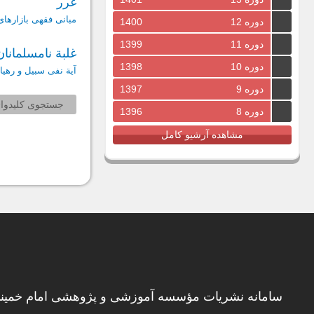
غرر
مبانی فقهی بازارهای
دوره 12
1400
دوره 11
1399
غلبة نامسلمانان
دوره 10
1398
آیة نفی سبیل و رهیا
دوره 9
1397
جستجوی کلیدواژ
دوره 8
1396
مشاهده آرشیو کامل
سامانه نشریات مؤسسه آموزشی و پژوهشی امام خمینی