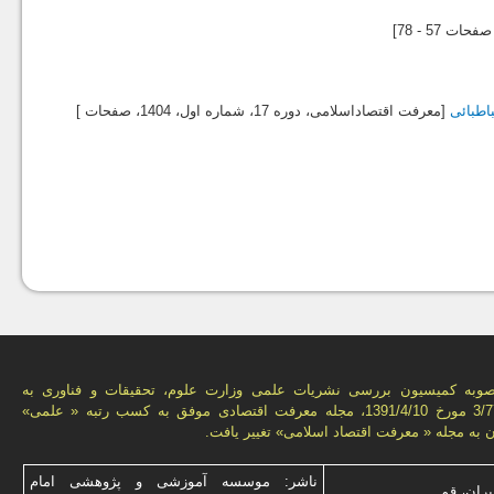
صفحات 57 - 78]
اطبائی
[معرفت اقتصاداسلامی، دوره 17، شماره اول،
1404
، صفحات ]
وبه کمیسیون بررسی نشریات علمی وزارت علوم، تحقیقات و فناوری به
شماره 3/77665 مورخ 1391/4/10، مجله معرفت اقتصادی موفق به کسب رتبه « علمی»
آن به مجله « معرفت اقتصاد اسلامی» تغییر یافت.
ناشر: موسسه آموزشی و پژوهشی امام
یران، قم