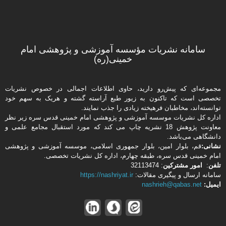
سامانه نشریات مؤسسه آموزشی و پژوهشی امام
خمینی(ره)
مجموعه‌ای که پیش‌رو دارید،‌ حاوی اطلاعات اجمالی در خصوص نشریات
تخصصی است که تاکنون به زیور طبع آراسته گشته و هریک به سهم خود
توانسته‌اند، مخاطبان فرهیخته‌ زیادی را جذب نمایند.
اداره كل نشریات موسسه آموزشی و پژوهشی امام خمینی قدس سره زیر نظر
معاونت پژوهش 18 نشریه چاپ می کند که مورد استقبال مجامع علمی و
دانشگاهی می‌باشد.
نشانی:
قم، بلوار امین، بلوار جمهوری اسلامی، موسسه آموزشی و پژوهشی
امام خمینی قدس سره، طبقه چهارم، اداره كل نشریات تخصصی.
تلفن
:
امور مشتركین
: 32113474
سامانه ارسال و پیگیری مقالات:
https://nashriyat.ir
ایمیل:
nashrieh@qabas.net