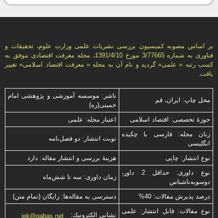
بر اساس مصوبه کمیسیون بررسی نشریات علمی وزارت علوم، تحقیقات و
فناوری به شماره 3/77665 مورخ 1391/4/10، مجله معرفت اقتصادی موفق به
کسب رتبه « علمی» گردید و نام آن به مجله « معرفت اقتصاد اسلامی» تغییر
یافت.
ناشر: موسسه آموزشی و پژوهشی امام
محل چاپ: ایران، قم
خمینی(ره)
حوزۀ تخصصی: اقتصاد اسلامی
اعتبار مجله: علمی
زبان مجله: فارسی با چكیده
نوبت انتشار: دو فصل‌نامه
انگلیسی
نوع انتشار: چاپی
هزینۀ بررسی و انتشار مقاله: دارد
نوع داوری: حداقل 2 داور،
زمان داوری: سه تا شش‌ماه
دوسویه‌ناشناس
درصد پذیرش مقالات: 40%
دسترسی به مقاله‌ها: رایگان (تمام متن)
نوع مقالات: قابل انتشار: علمی
نشانی الكترونیك:
jek@qabas.net