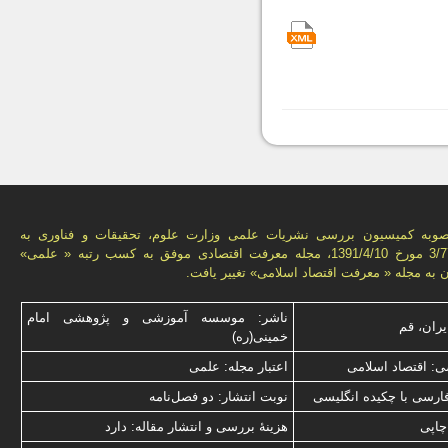
وبه کمیسیون بررسی نشریات علمی وزارت علوم، تحقیقات و فناوری به
شماره 3/77665 مورخ 1391/4/10، مجله معرفت اقتصادی موفق به کسب رتبه « علمی»
آن به مجله « معرفت اقتصاد اسلامی» تغییر یافت.
ناشر: موسسه آموزشی و پژوهشی امام
یران، قم
خمینی(ره)
: اقتصاد اسلامی
اعتبار مجله: علمی
فارسی با چكیده انگلیسی
نوبت انتشار: دو فصل‌نامه
چاپی
هزینۀ بررسی و انتشار مقاله: دارد