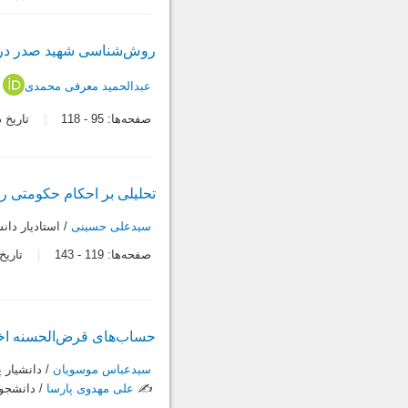
روش‌شناسی شهید صدر در اق
عبدالحمید معرفی محمدی
/
صفحه‌ها:
95
-
118
تاریخ دریاف
تحلیلی بر احکام حکومتی 
سیدعلی حسینی
/ استاديار دان
صفحه‌ها:
119
-
143
تاریخ در
حساب‌های قرض‌الحسنه اختص
سیدعباس موسویان
/ دانشيار 
✍️
علی مهدوی پارسا
/ دانشجوي