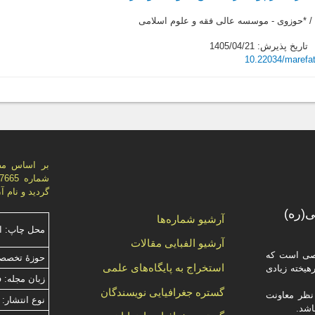
 *حوزوی - موسسه عالی فقه و علوم اسلامی
تاریخ پذیرش: 1405/04/21
10.22034/marefa
بر اساس مص
گردید و نام 
(ره)
آرشیو شماره‌ها
محل چاپ: ا
آرشیو الفبایی مقالات
صصی است که
حوزۀ تخصصی
استخراج به پایگاه‌های علمی
یخته‌ زیادی
زبان مجله: 
گستره جغرافیایی نویسندگان
ظر معاونت
نوع انتشار: 