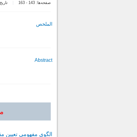
صفحه‌ها:
143
-
163
تاریخ در
الملخص
Abstract
مق
الگوی مفهومی تعیین مق