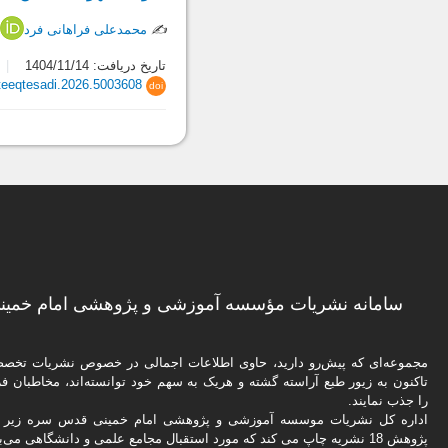
✍️
محمدعلی فراهانی فرد
/
تاریخ دریافت: 1404/11/14
teeqtesadi.2026.5003608
doi
سامانه نشریات مؤسسه آموزشی و پژوهشی امام خمینی
مجموعه‌ای که پیش‌رو دارید،‌ حاوی اطلاعات اجمالی در خصوص نشریات تخ
تاکنون به زیور طبع آراسته گشته و هریک به سهم خود توانسته‌اند، مخاطبان فره
را جذب نمایند.
اداره كل نشریات موسسه آموزشی و پژوهشی امام خمینی قدس سره زیر ن
پژوهش 18 نشریه چاپ می کند که مورد استقبال مجامع علمی و دانشگاهی می‌باشد.