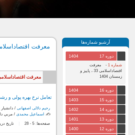
آرشیو شماره‌ها
معرفت اقتصاداسلامی 11، پاییز و زمستان
دوره 17
1404
شماره 1
-
معرفت
اقتصاداسلامی 33 ، پاییز و
زمستان 1404
معرفت اقتصاداسلامی، سال 1393، جلد ششم، شماره اول، پیاپی 11، پ
دوره 16
1404
تعامل نرخ بهره پولی و رش
دوره 15
1403
رحیم دلالی اصفهانی
/ دانشيار 
دوره 14
1402
✍️
اسماعیل محمدی
/ مربي دا
دوره 13
1401
صفحه‌ها:
5
-
28
تاریخ دریافت: 7
دوره 12
1400