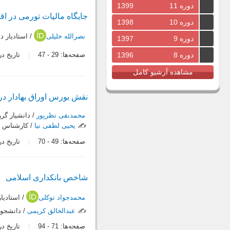
دوره 11
1399
جایگاه مالیات تورمی در اق
دوره 10
1398
نصرالله خلیلی
/ استاديار د
دوره 9
1397
دوره 8
1396
صفحه‌ها:
29
-
47
تاریخ دریافت:
مشاهده آرشیو کامل
نقش بورس اوراق بهادار د
محمدنقی نظرپور
/ دانشيار گرو
✍️
یحیی لطفی نیا
/ كارشناس ا
صفحه‌ها:
49
-
70
تاریخ دریافت:
شاخص‌ بانکداری اسلامی
محمدجواد توکلی
/ استاديا
✍️
عبدالخالق کریمی
/ دانشجوي
صفحه‌ها:
71
-
94
تاریخ دریافت: