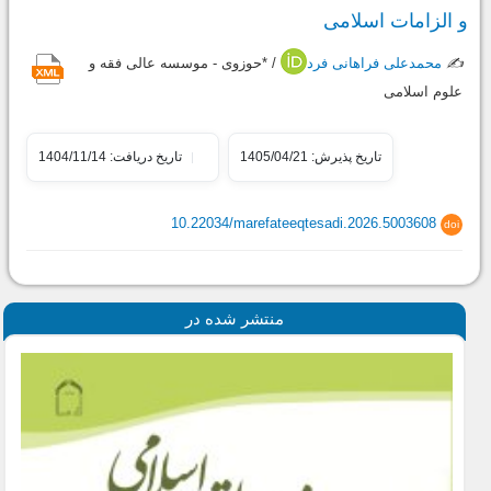
و الزامات اسلامی
✍️
محمدعلی فراهانی فرد
/ *حوزوی - موسسه عالی فقه و
علوم اسلامی
تاریخ پذیرش: 1405/04/21
تاریخ دریافت: 1404/11/14
10.22034/marefateeqtesadi.2026.5003608
doi
منتشر شده در