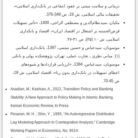
درمانی و سلامت مبتنی ‌بر عقود انتفاعی در بانک‌داری اسلامی»،
تحقیقات مالی اسلامی، ش 19، ص 349-376.
مکیان، سیدنظام‌الدین و مصطفی الراجی، 1400، «تأثیر تسهیلات
قرض‌الحسنه بر اشتغال در اقتصاد ایران»، اقتصاد و بانکداری
اسلامی، ش ۱۰ (۳۵)، ص ۳۱-۴۷.
موسویان، سیدعباس و حسین میثمی، 1397، بانک‌داری اسلامی
(۱): مبانی نظری ـ تجارب عملی، تهران، پژوهشکده پولی و بانکی.
موسویان، سیدعباس، 1384، «ارزیابی قراردادها و شیوه‌های
اعطای تسهیلات در بانک‌داری بدون ربا»، اقتصاد اسلامی، ش 19،
ص 45-70.
Asadian, M.; Kashian, A., 2022, Transition Policy and Banking
Stability: A New Approach to Policy Making in Islamic Banking,
Iranian Economic Review, In Press.
Pesaran, M. H. ; Shin, Y. , 1995, “An Autoregressive Distributed
Lag Modeling Approach to Cointegration Analysis,” Cambridge
Working Papers in Economics, No. 9514.