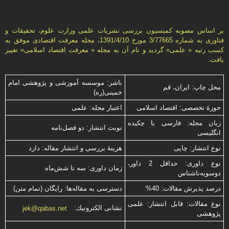
بر اساس مصوبه کمیسیون بررسی نشریات علمی وزارت علوم، تحقیقات و
فناوری به شماره 3/77665 مورخ 1391/4/10، مجله معرفت اقتصادی موفق به
کسب رتبه « علمی» گردید و نام آن به مجله « معرفت اقتصاد اسلامی» تغییر
یافت.
ناشر: موسسه آموزشی و پژوهشی امام
محل چاپ: ایران، قم
خمینی(ره)
حوزۀ تخصصی: اقتصاد اسلامی
اعتبار مجله: علمی
زبان مجله: فارسی با چكیده
نوبت انتشار: دو فصل‌نامه
انگلیسی
نوع انتشار: چاپی
هزینۀ بررسی و انتشار مقاله: دارد
نوع داوری: حداقل 2 داور،
زمان داوری: سه تا شش‌ماه
دوسویه‌ناشناس
درصد پذیرش مقالات: 40%
دسترسی به مقاله‌ها: رایگان (تمام متن)
نوع مقالات: قابل انتشار: علمی
نشانی الكترونیك:
jek@qabas.net
پژوهشی