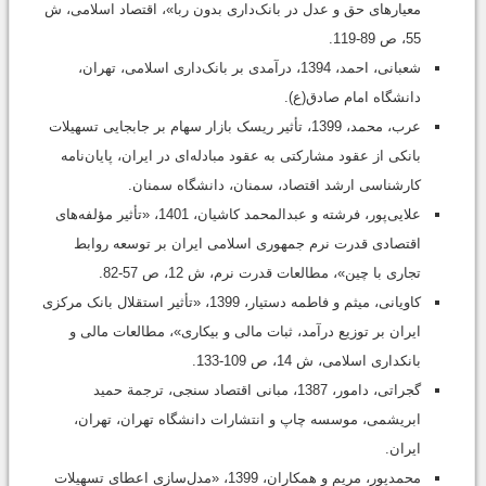
معیارهای حق و عدل در بانک‌داری بدون ربا»، اقتصاد اسلامی، ش
55، ص 89-119.
شعبانی، احمد، 1394، درآمدی بر بانک‌داری اسلامی، تهران،
دانشگاه امام صادق(ع).
عرب، محمد، 1399، تأثیر ریسک بازار سهام بر جابجایی تسهیلات
بانکی از عقود مشارکتی به عقود مبادله‌ای در ایران، پایان‌نامه
کارشناسی ارشد اقتصاد، سمنان، دانشگاه سمنان.
علایی‌پور، فرشته و عبدالمحمد کاشیان، 1401، «تأثیر مؤلفه‌های
اقتصادی قدرت نرم جمهوری اسلامی ایران بر توسعه روابط
تجاری با چین»، مطالعات قدرت نرم، ش 12، ص 57-82.
کاویانی، میثم و فاطمه دستیار، 1399، «تأثیر استقلال بانک مرکزی
ایران بر توزیع درآمد، ثبات مالی و بیکاری»، مطالعات مالی و
بانکداری اسلامی، ش 14، ص 109-133.
گجراتی، دامور، 1387، مبانی اقتصاد سنجی، ترجمة حمید
ابریشمی، موسسه چاپ و انتشارات دانشگاه تهران، تهران،
ایران.
محمدپور، مریم و همکاران، 1399، «مدل‌سازی اعطای تسهیلات