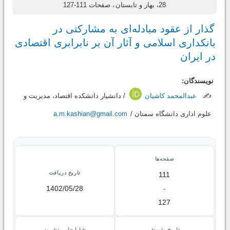
28، بهار و تابستان
، صفحات 111-127
گذار از عقود مبادله‌ای به مشارکتی در
بانکداری اسلامی و آثار آن بر نابرابری‌ اقتصادی
در ایران
نویسندگان:
✍️
عبدالمحمد کاشیان
/ دانشیار دانشکده اقتصاد، مدیریت و
علوم اداری دانشگاه سمنان /
a.m.kashian@gmail.com
صفحه‌ها
تاریخ دریافت
111
1402/05/28
-
127
تاریخ پذیرش
شاپا چاپی نشریه