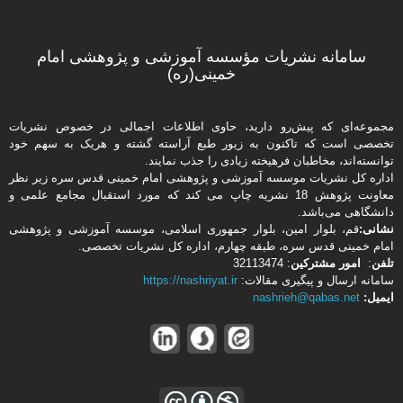
سامانه نشریات مؤسسه آموزشی و پژوهشی امام
خمینی(ره)
مجموعه‌ای که پیش‌رو دارید،‌ حاوی اطلاعات اجمالی در خصوص نشریات
تخصصی است که تاکنون به زیور طبع آراسته گشته و هریک به سهم خود
توانسته‌اند، مخاطبان فرهیخته‌ زیادی را جذب نمایند.
اداره كل نشریات موسسه آموزشی و پژوهشی امام خمینی قدس سره زیر نظر
معاونت پژوهش 18 نشریه چاپ می کند که مورد استقبال مجامع علمی و
دانشگاهی می‌باشد.
نشانی:
قم، بلوار امین، بلوار جمهوری اسلامی، موسسه آموزشی و پژوهشی
امام خمینی قدس سره، طبقه چهارم، اداره كل نشریات تخصصی.
تلفن
:
امور مشتركین
: 32113474
سامانه ارسال و پیگیری مقالات:
https://nashriyat.ir
ایمیل:
nashrieh@qabas.net