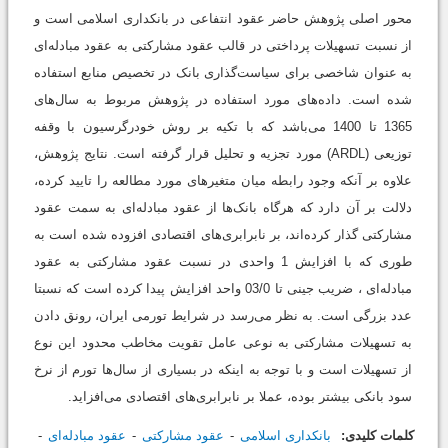
محور اصلی پژوهش حاضر عقود انتفاعی در بانکداری اسلامی است و
از نسبت تسهیلات پرداختی در قالب عقود مشارکتی به عقود مبادله‌ای
به عنوان شاخصی برای سیاست‌گذاری بانک در تخصیص منابع استفاده
شده است. داده‌های مورد استفاده در پژوهش مربوط به سال‌های
1365 تا 1400 می‌باشد که با تکیه بر روش خودرگرسیون با وقفه
توزیعی (ARDL) مورد تجزیه و تحلیل قرار گرفته است. نتایج پژوهش،
علاوه بر آنکه وجود رابطه میان متغیرهای مورد مطالعه را تایید کرده،
دلالت بر آن دارد که هرگاه بانک‌ها از عقود مبادله‌ای به سمت عقود
مشارکتی گذار کرده‌اند، بر نابرابری‌های اقتصادی افزوده شده است به
طوری که با افزایش 1 واحدی در نسبت عقود مشارکتی به عقود
مبادله‌ای ، ضریب جینی تا 03/0 واحد افزایش پیدا کرده است که نسبتا
عدد بزرگی است. به نظر می‌رسد در شرایط تورمی ایران، رونق دادن
به تسهیلات مشارکتی به نوعی عامل تقویت مخاطب محدود این نوع
از تسهیلات است و با توجه به اینکه در بسیاری از سال‌ها تورم از نرخ
سود بانکی بیشتر بوده، عملا بر نابرابری‌های اقتصادی می‌افزاید.
کلمات کلیدی:
بانکداری اسلامی
عقود مشارکتی
عقود مبادله‌ای