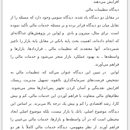
افزايش مي‌دهند.
ديدگاه تنظيمات مالي
در مقابل دو ديدگاه ياد شده، ديدگاه سومي وجود دارد كه مسئله را از
تقابل ميان دو ديدگاه فراتر برده و بر مسئله خدمات مالي تأكيد نموده
است. براي مثال، ميترون و بادي و لِواين در پژوهش‌هاي جداگانه‌اي
كه انجام داده‌اند، اهميت بحث پاية بانكي در مقابل پاية بازار را ناچيز
شمرده‌اند. آنها معتقدند كه تنظيمات مالي ـ قراردادها، بازارها و
واسطه‌ها ـ به بهبود عملكرد بازار منجر مي‌شود و خدمات مالي را
فراهم مي‌آورند.
لواين در تبيين اين ديدگاه عنوان مي‌كند كه، تنظيمات مالي به
تشخيص فرصت‌هاي سرمايه‌گذاري بالقوه، تسهيل مديريت ريسك،
افزايش نقدينگي و آسان كردن تجهيز پس‌اندازها منجر مي‌شوند.
نظام‌هاي مالي متفاوت با فراهم آوردن اين خدمات مالي، كم و بيش
كارا، رشد اقتصادي را كم و بيش يك درجه بالا مي‌برند. بر اساس اين
ديدگاه، موضوع اصلي، بانك يا بازار نيست، بلكه موضوع اصلي ايجاد
محيطي است كه در آن واسطه‌ها و بازارها، خدمات مالي بي‌عيبي را
فراهم آورند. از نظر مفهومي، ديدگاه خدمات مالي كاملاً با هر دو