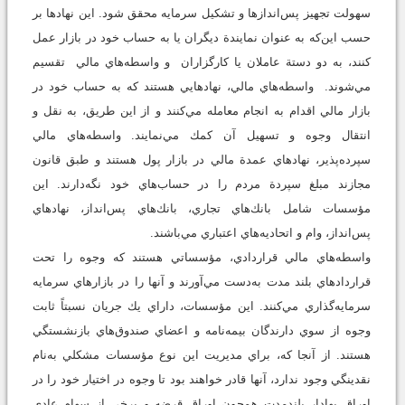
سهولت تجهيز پس‌اندازها و تشكيل سرمايه محقق شود. اين نهادها بر
حسب اين‌كه به عنوان نمايندة ديگران يا به حساب خود در بازار عمل
كنند، به دو دستة عاملان يا كارگزاران و واسطه‌هاي مالي تقسيم
مي‌شوند. واسطه‌هاي مالي، نهادهايي هستند كه به حساب خود در
بازار مالي اقدام به انجام معامله مي‌كنند و از اين طريق، به نقل و
انتقال وجوه و تسهيل آن كمك مي‌نمايند. واسطه‌هاي مالي
سپرده‌پذير، نهادهاي عمدة مالي در بازار پول هستند و طبق قانون
مجازند مبلغ سپردة مردم را در حساب‌هاي خود نگه‌دارند. اين
مؤسسات شامل بانك‌هاي تجاري، بانك‌هاي پس‌انداز، نهادهاي
پس‌انداز، وام و اتحاديه‌هاي اعتباري مي‌باشند.
واسطه‌هاي مالي قراردادي، مؤسساتي هستند كه وجوه را تحت
قراردادهاي بلند مدت به‌دست مي‌آورند و آنها را در بازارهاي سرمايه
سرمايه‌گذاري مي‌كنند. اين مؤسسات، داراي يك جريان نسبتاً ثابت
وجوه از سوي دارندگان بيمه‌نامه و اعضاي صندوق‌هاي بازنشستگي
هستند. از آنجا كه، براي مديريت اين نوع مؤسسات مشكلي به‌نام
نقدينگي وجود ندارد، آنها قادر خواهند بود تا وجوه در اختيار خود را در
اوراق بهادار بلندمدت همچون اوراق قرضه و برخي از سهام عادي