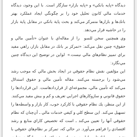
ديدگاه «پايه بانكي» و «پايه بازار» سازگار است. با اين وجود، ديدگاه
خدمات مالي كانون تحليل خود را بر چگونگي ايجاد عملكرد بهتر
بانك‌ها و بازارها متمركز مي‌كند و بحث پاية بانكي در مقابل پاية بازار
را در حاشيه قرار مي‌دهد.
وي همچنين سخن للسو را از مقاله‌اي با عنوان «تأمين مالي و
حقوق» چنين نقل مي‌كند: «تمركز بر بانك در مقابل بازار، راهي مفيد
براي تمييز نظام‌هاي مالي نيست.» لواين در توضيح اين ديدگاه چنين
مي‌نگارد:
اين مؤلفين نقش نظام حقوقي در ايجاد بخش مالي كه موجب رشد
مي‌شود را برجسته مي‌كنند. مقاله تأمين مالي و حقوق استدلال
مي‌كند كه تأمين مالي، مجموعه‌اي از قراردادهاست. اين قراردادها را
حقوق قانوني و سازوكارهاي اجرايي تعريف و كم و بيش مفيد مي‌كنند.
از اين منظر، يك نظام حقوقي با كاركرد خوب، كار بازار و واسطه‌ها را
تسهيل مي‌كند. اين سطح كلي و كيفي خدمات مالي ـ آن‌چنان كه نظام
حقوقي آنها را تعيين مي‌كند ـ است كه تخصيص كاراي منابع و رشد
اقتصادي را فراهم مي‌آورد. در حالي كه، تمركز بر نظام‌هاي حقوقي با