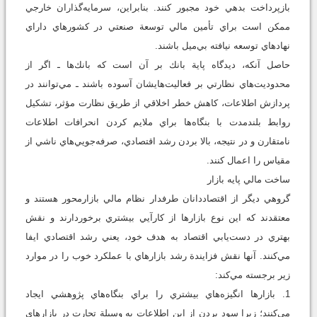
بازپرداخت بدهي خود مجبور كنند. بنابراين، سرمايه‌گذاران خارجي
ممكن است براي تأمين مالي توسعة صنعتي در كشورهاي داراي
نهادهاي توسعه نيافته بي‌ميل باشند.
حاصل آنكه، ديدگاه پاية بانك بر آن است كه بانك‌ها ـ اگر از
محدوديت‌هاي نظارتي بر فعاليت‌هايشان آسوده باشند ـ مي‌توانند در
پردازش اطلاعات، كاهش خطر اخلاقي از طريق نظارت مؤثر، تشكيل
روابط بلندمدت با بنگاه‌ها براي ملايم كردن انحرافات اطلاعات
نامتقارن و در نتيجه، بالا بردن رشد اقتصادي، صرفه‌جويي‌هاي ناشي از
مقياس را اعمال كنند.
ساخت مالي پايه بازار
گروهي ديگر از اقتصاددانان طرفدار نظام مالي بازارمحور هستند و
معتقدند كه اين نوع بازارها از كارآيي بيشتري برخوردارند و نقش
بهتري در دست‌يابي اقتصاد به هدف خود، يعني رشد اقتصادي ايفا
مي‌كنند. آنها نقش فزايندة رشد بازارهاي با عملكرد خوب را در موارد
زير برجسته مي‌كند:
1. بازارها انگيزه‌هاي بيشتري را براي بنگاه‌هاي پژوهشي ايجاد
مي‌كنند؛ زيرا سود بردن از اين اطلاعات به وسيلة تجارت در بازارهاي