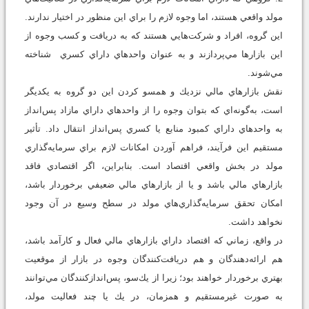
مولد واقعي هستند، اما وجوه لازم را براي اين منظور در اختيار ندارند.
اين گروه، افراد و شركت‌هايي هستند كه به دريافت و كسب وجوه از
اين بازارها مي‌پردازند و به عنوان واحدهاي داراي كسري شناخته
مي‌شوند.
نقش بازارهاي مالي نزديك و همسو كردن اين دو گروه به يكديگر
است، به‌گونه‌اي كه بتوان وجوه را از واحدهاي داراي مازاد پس‌انداز
به واحدهاي داراي كمبود منابع يا كسري پس‌انداز انتقال داد. تأثير
مستقيم اين فرآيند، فراهم آوردن امكانات لازم براي سرمايه‌گذاري
مولد در بخش واقعي اقتصاد است. بنابراين، اگر اقتصادي فاقد
بازارهاي مالي باشد و يا از بازارهاي مالي ضعيفي برخوردار باشد،
امكان تحقق سرمايه‌گذاري‌هاي مولد در سطح وسيع در آن وجود
نخواهد داشت.
در واقع، زماني كه اقتصاد داراي بازارهاي مالي فعال و كارآمد باشد،
هم ارائه‌دهندگان و هم دريافت‌كنندگان وجوه در بازار از موقعيت
بهتري برخوردار خواهند بود؛ زيرا از يك‌سو، پس‌اندازكنندگان مي‌توانند
به صورت غيرمستقيم و همزمان، در يك يا چند فعاليت مولد،