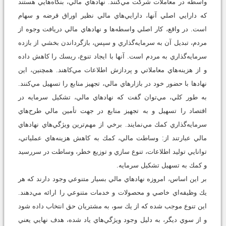
واسطه در معاملات شركت مي‌كنند. نهادهاي مالي، بنگاه‌هايي هستند
كه دارايي اصلي آنها، دارايي‌هاي مالي نظير اوراق قرضه و سهام
است. در واقع، كار اصلي واسطه‌ها و نهادهاي مالي دريافت وجوه از
مردم، تبديل آن به سرمايه‌گذاري و سپس، بازگرداندن بخشي از بازده
سرمايه‌گذاري به مردم است. آنها با ايجاد تنوع، ريسك را كاهش داده
و از هزينه‌هاي معاملاتي و پردازش اطلاعات مي‌كاهند. همچنين، اين
نهادها با حضور خود در بازارهاي مالي، تجهيز منابع را تسهيل مي‌كنند.
به طور كلي، مي‌توان گفت كه نهادهاي مالي، تشكيل سرمايه در
اقتصاد را تسهيل و به تجهيز منابع در جهت تأمين مالي طرح‌هاي
سرمايه‌گذاري كمك مي‌نمايند. برخي از مهم‌ترين ويژگي‌هاي نهادهاي
مالي عبارتند از: وساطت مالي، كمك به كاهش هزينه‌هاي عملياتي،
توانايي توليد اطلاعات، تنوع سازي و توزيع خطر، وساطت در سررسيد
و كمك به تسهيل تشكيل سرمايه.
بر اين اساس، امروزه نهادهاي مالي بسيار متنوعي وجود دارند كه هر
يك وظيفه‌اي خاصي و محصولات و خدمات متنوعي را ارائه مي‌دهند.
اين تنوع موجب شده كه از يك سو، به مشتريان حق انتخاب داده شود
و از سوي ديگر، به دليل وجود ويژگي‌هاي ياد شده، هدف نهايي يعني