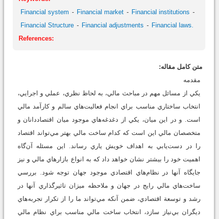
Financial system
Financial market
Financial institutions
Financial Structure
Financial adjustments
Financial laws.
References:
متن کامل مقاله:
مقدمه
يكي از مسائل مهم در مباحث مالي، به لحاظ نظري، عملي و اجرايي،
انتخاب ساختاري مناسب براي انجام فعاليت‌هاي سالم و كارآمد مالي
است. و در اين ميان، يكي از دغدغه‌هاي موجود ميان اقتصاددانان و
متخصصان مالي اين است كه كدام ساخت مالي بهتر مي‌تواند اقتصاد
را در دست‌يابي به اهداف خويش ياري رساند. اين مسئله آن‌گاه
اهميت خود را بيشتر نشان خواهد داد كه به انواع بازارهاي مالي و نيز
جايگاه آنها در نظام‌هاي اقتصادي موجود جهان توجه شود. بررسي
ساخت‌هاي مالي رايج در جهان و ملاحظه ميزان تاثيرگذاري آنها در
رشد و توسعة اقتصادي، ضمن آنكه مي‌تواند ما را از تكرار تجربه‌هاي
ديگران بي‌نياز سازد، انتخاب ساخت مالي مناسب براي نظام مالي