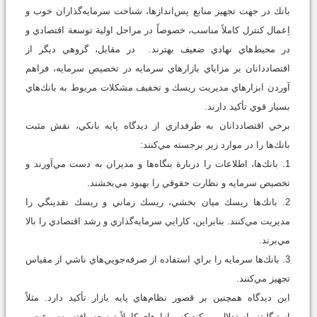
بانك در جهت تجهيز منابع پس‌اندازها، شناخت سرمايه‌گذاران خوب و
اِعمال كنترل كاملاً مناسب، خصوصاً در مراحل اولية توسعة اقتصادي و
در محيط‌هاي نهادي ضعيف بهترند. در مقابل، گروهي ديگر از
اقتصاددانان بر مزاياي بازارهاي سرمايه در تخصيص سرمايه، فراهم
آوردن ابزارهاي مديريت ريسك و تخفيف مشكلات مربوط به بانك‌هاي
بسيار قوي تأكيد دارند.
برخي اقتصاددانان به طرفداري از ديدگاه پايه بانكي، نقش مثبت
بانك‌ها را در موارد زير برجسته مي‌كنند:
1. بانك‌ها، اطلاعات را دربارة بنگاه‌ها و مديران به دست مي‌آورند و
تخصيص سرمايه و نظارت حقوقي را بهبود مي‌بخشند.
2. بانك‌ها ريسك ميان بخشي، ريسك زماني و ريسك نقدينگي را
مديريت مي‌كنند. بنابراين، كارايي سرمايه‌گذاري و رشد اقتصادي را بالا
مي‌برند.
3. بانك‌ها سرمايه را براي استفاده از صرفه‌جويي‌هاي ناشي از مقياس
تجهيز مي‌كنند.
اين ديدگاه همچنين بر قصور نظام‌هاي پايه بازار تأكيد دارد. مثلاً
استيگليتز استدلال مي‌كند كه، بازارهاي كاملاً توسعه يافته به‌سرعت و