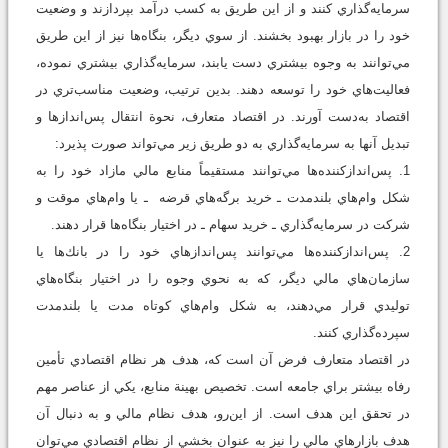
سرمايه‌گذاري كنند و از اين طريق به كسب درآمد بپردازند و وضعيت
خود را در بازار بهبود بخشند. از سوي ديگر، بنگاه‌ها نيز از اين طريق
مي‌توانند به وجوه بيشتري دست يابند، سرمايه‌گذاري بيشتري نموده،
فعاليت‌هاي خود را توسعه دهند. بدين ترتيب، وضعيت مناسب‌تري در
اقتصاد به‌دست آورند. در اقتصاد متعارف، نحوة انتقال پس‌اندازها و
تبديل آنها به سرمايه‌گذاري به دو طريق زير مي‌تواند صورت پذيرد:
1. پس‌اندازكننده‌ها مي‌توانند مستقيماً منابع مالي مازاد خود را به
شكل وام‌هاي بلندمدت ـ خريد برگه‌هاي قرضه ـ يا وام‌هاي موقت و
شركت در سرمايه‌گذاري ـ خريد سهام ـ در اختيار بنگاه‌ها قرار دهند.
2. پس‌اندازكننده‌ها مي‌توانند پس‌اندازهاي خود را در بانك‌ها يا
سازمان‌هاي مالي ديگر، كه به نحوي وجوه را در اختيار بنگاه‌هاي
توليدي قرار مي‌دهند، به شكل وام‌هاي كوتاه مدت يا بلندمدت
سپرده‌گذاري كنند.
در اقتصاد متعارف فرض آن است كه،‌ هدف هر نظام اقتصادي تأمين
رفاه بيشتر براي جامعه است. تخصيص بهينة منابع، يكي از عناصر مهم
در تحقق اين هدف است. از اين‌رو، هدف نظام مالي و به دنبال آن
هدف بازارهاي مالي را نيز به عنوان بخشي از نظام اقتصادي مي‌توان