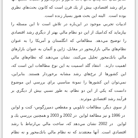
براي رشد اقتصادي، بيش از يك قرن است كه كانون بحث‌هاي نظري
بوده است. البته اين بحث هنوز بسيار زنده است.
ادبيات تجربي موجود در اين‌باره در تلاش است تا اين مسئله را
بيازمايد كه كداميك از اين دو نظام مالي بهتر از ديگري رشد اقتصادي
را توضيح مي‌دهد. مطالعاتي كه انگلستان و آمريكا را به عنوان
نظام‌هاي مالي بازارمحور در مقابل، ژاپن و آلمان به عنوان بازارهاي
مالي بانك‌محور تحليل مي‌كنند، نشان مي‌دهند كه نظام‌هاي مالي
اهميت دارند. انتقاد گلد اسميت به اين نوع مطالعات اين است كه،
اين كشورها از نرخ‌هاي رشد مشابه برخوردار هستند. بنابراين،
نمي‌توان اين كشورها را نمونة مناسبي براي بررسي اين موضوع
دانست كه يكي از اين دو نظام، به طور نسبي بيش از ديگري بر
فرآيند رشد اقتصادي موثرند.
از سوي ديگر، مطالعات تابلويي و مقطعي دميرزگوس- كنت و لواين
در 1996 و نيز مطالعة لواين در 2002 و 2003 و همچنين بررسي بك و
لواين در 2002 نشان مي‌دهد كه، ساخت مالي بي‌ارتباط با رشد
اقتصادي است. آنها معتقدند كه نه نظام مالي بانك‌محور و نه نظام