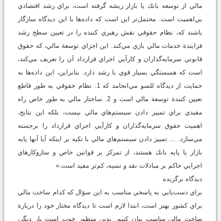
مالي از توسعه بانك يا بازار ريشه گرفته است، براي رشد اقتصادي
بي‌‌اهميت است. محتمل‌تر اين است كه داده‌ها با اين ديدگاه سازگار
باشند كه، نظام حقوقي نقش رهبري كننده را در تعيين سطح رشد
فزايندة خدمات مالي بازي مي‌كند. اين اجزاي توسعة مالي، كه حقوق
قانوني سرمايه‌گذاران و كارآيي اجراي قرارداد آن را تعريف مي‌كند،
است كه همبستگي بسيار قوي با رشد دارد. بنابراين، اين داده‌ها به
حمايت از ديدگاه للسو مي‌انجامد كه 1. نظام حقوقي به طور قاطع
تعيين كنندة توسعة مالي است و 2. ساختار مالي به طور خاص راه
مفيدي براي تمييز دادن سيستم‌هاي مالي نيست، بلكه اين نتايج،
اهميت حقوق سرمايه‌گذاران و كارآيي اجراي قرارداد را برجسته
مي‌سازد. ... تمييز دادن سيستم‌هاي مالي با تكيه بر اينكه آيا آنها پايه
بازار يا پايه بانك هستند، از تمركز بر قوانين خاص و سازوكارهاي
اجرايي حاكم بر مبادلات نقد و نسيه، كم‌تر مفيد است.»
ديدگاه برگزيده
براي دست‌يابي به پاسخي مناسب به اين سؤال كه كدام ساخت مالي
براي كشور بهتر است، ابتدا لازم است تا ديدگاه مختار خود را دربارة
ساخت مالي مناسب بيان كنيم. بدين منظور خوب است بار ديگر،