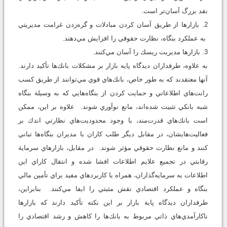
نقد بزرگ آسان‌تر است.
2. بازارها از طريق آسان كردن مبادلات و گره‌زدن غرامت مديريتي
به عملكرد بنگاه، نظارت حقوقي را افزايش مي‌دهند.
3. بازارها مديريت ريسك را آسان مي‌كنند.
به علاوه، طرفداران ديدگاه پايه بازار بر مشكلات بانك‌ها تأكيد دارند.
آنها معتقدند كه به طور خاص، بانك‌هاي قوي مي‌توانند از طريق كسب
رانت‌هاي اطلاعاتي و حمايت كردن از بنگاه‌هايي كه به وسيلة بنگاه
شبه بانكي تثبيت شده‌اند، مانع نوآوري شوند. علاوه بر اين، ممكن
است بانك‌هاي قدرت‌مند، با وجود محدوديت‌هاي نظارتي اندك بر
فعاليت‌هايشان، در مقابل ديگر طلب كاران با مديران بنگاه‌ها تباني
كنند و مانع نظارت حقوقي مؤثر شوند. در مقابل، بازارهاي سرماية
رقابتي در تجميع علايم اطلاعات افشا شده و انتقال كاراي اين
اطلاعات به سرمايه‌گذاران، همراه با كاربردهاي مفيد براي تأمين مالي
بنگاه و عملكرد اقتصادي نقش مثبتي را ايفا مي‌كنند. بنابراين،
طرفداران ديدگاه پاية بازار بر اين نكته تأكيد دارند كه بازارها
ناكارآمدي‌هاي ذاتي مربوط به بانك‌ها را كاهش و رشد اقتصادي را