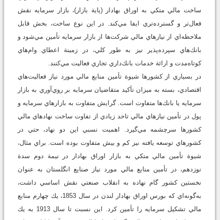
ساخت مالي متكي به اوراق بهادار (پاية بازار)، بازار سرمايه نقش
فعال‌تر و گسترده‌تري ايفا مي‌كند. در اين نوع ساخت، بخش قابل
ملاحظه‌اي از نيازهاي مالي شركت‌ها از بازار سرمايه تأمين مي‌شود و
بانك‌هاي سپرده‌پذير نيز به طور كلي، در زمينة اعطاي وام‌هاي
كوتاه‌مدت و ارائة خدمات بانك‌داري تجاري فعاليت مي‌كنند.
در بسياري از كشورها شيوة تأمين منابع مالي مورد نياز فعاليت‌هاي
اقتصادي، بسته به ميزان تأكيد متقاضيان سرمايه بر روي‌آوري به بازار
سرمايه يا بانك‌ها متفاوت است. گرايش متفاوت به بازارهاي سرمايه و
پول در تأمين نيازهاي مالي تاحد زيادي از تفاوت ساخت نهادهاي مالي
كشورها سرچشمه مي‌گيرد. اهميت نسبي اين دو نهاد، حتي در
كشورهاي توسعه يافته نيز كم و بيش متفاوت بوده است. براي مثال،
شيوة تأمين مالي متكي به بازار اوراق بهادار در نيمة دوم سدة
نوزدهم، در تأمين منابع مالي مورد نياز صنايع انگلستان به ‌عنوان
نخستين كشور گام نهاده به انقلاب صنعتي نقش اساسي داشت،
به‌گونه‌اي كه بورس اوراق بهادار لندن در سال 1853، يك چهارم منابع
مالي تشكيل سرمايه را تأمين كرد. اين نسبت تا سال 1913 به يك