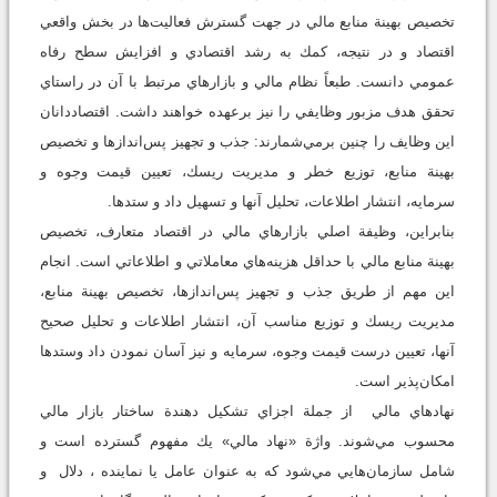
تخصيص بهينة منابع مالي در جهت گسترش فعاليت‌ها در بخش واقعي
اقتصاد و در نتيجه، كمك به رشد اقتصادي و افزايش سطح رفاه
عمومي دانست. طبعاً نظام مالي و بازارهاي مرتبط با آن در راستاي
تحقق هدف مزبور وظايفي را نيز برعهده خواهند داشت. اقتصاددانان
اين وظايف را چنين برمي‌شمارند: جذب و تجهيز پس‌اندازها و تخصيص
بهينة منابع، توزيع خطر و مديريت ريسك، تعيين قيمت وجوه و
سرمايه، انتشار اطلاعات، تحليل آنها و تسهيل داد و ستدها.
بنابراين، وظيفة اصلي بازارهاي مالي در اقتصاد متعارف، تخصيص
بهينة منابع مالي با حداقل هزينه‌هاي معاملاتي و اطلاعاتي است. انجام
اين مهم از طريق جذب و تجهيز پس‌اندازها، تخصيص بهينة منابع،
مديريت ريسك و توزيع مناسب آن، انتشار اطلاعات و تحليل صحيح
آنها، تعيين درست قيمت وجوه، سرمايه و نيز آسان نمودن داد وستدها
امكان‌پذير است.
نهادهاي مالي از جملة اجزاي تشكيل دهندة ساختار بازار مالي
محسوب مي‌شوند. واژة «نهاد مالي» يك مفهوم گسترده است و
شامل سازمان‌هايي مي‌شود كه به عنوان عامل يا نماينده ، دلال و