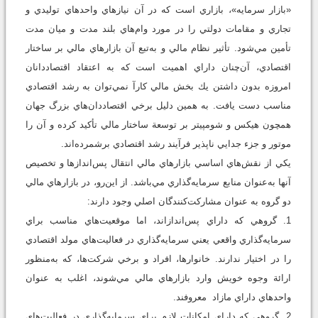
«بازار سرمايه»، بازاري است كه در آن نيازهاي واحدهاي توليدي و
تجاري و مقامات دولتي را در مورد وام‌هاي بلند مدت و ميان مدت
تأمين مي‌شود. تأثير نظام مالي و به‌تبع آن بازارهاي مالي بر ساختار
اقتصادي، آن‌چنان داراي اهميت است كه به اعتقاد اقتصاددانان
امروزه بدون داشتن يك بخش مالي كارآ نمي‌توان به رشد اقتصادي
مناسب دست يافت. به همين دليل برخي اقتصاددان‌هاي بزرگ جهان
همچون هيكس و شومپيتر بر توسعة ساختار مالي تأكيد كرده و آن را
موتور و جزء جدايي ناپذير فرآيند رشد اقتصادي برشمرده‌اند.
يكي از نقش‌هاي اساسي بازارهاي مالي انتقال پس‌اندازها و تخصيص
آنها به‌عنوان منابع سرمايه‌گذاري مي‌باشد. از اين‌رو، در بازارهاي مالي
دو گروه به عنوان مشاركت‌كنند‌گان اصلي وجود دارند:
1. گروهي كه داراي پس‌اندازاند، اما موقعيت‌هاي مناسب براي
سرمايه‌گذاري واقعي يعني سرمايه‌گذاري در فعاليت‌هاي مولد اقتصادي
را در اختيار ندارند. خانوارها، افراد و برخي شركت‌ها، كه به‌منظور
ارائة وجوه خويش وارد بازارهاي مالي مي‌شوند، اغلب به عنوان
واحدهاي داراي مازاد معروفند.
2. گروهي كه داراي امكانات لازم براي سرمايه‌گذاري در فعاليت‌هاي