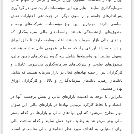
سرمايه‌گذاري نمايند. بنابراين، اين مؤسسات، از يك سو، در گردآوري
پس‌اندازهاي جامعه و از سوي ديگر، در جهت‌دهي اعتبارات نقش
اساسي دارند. مهم‌ترين اين نوع مؤسسات، شركت‌هاي بيمه و
صندوق‌هاي بازنشستگي هستند. واسطه‌هاي مالي سرمايه‌گذار، كه
نهادهاي مالي بازار سرمايه هستند، اغلب وظيفه دارند تا خلق اوراق
بهادار و مبادلة اوراقي را، كه به طور عمومي قابل مبادله هستند،
تسهيل نمايند. اين واسطه‌ها شامل سه گروه شركت‌هاي تأمين مالي،
صندوق‌هاي تعاوني و شركت‌هاي سرمايه‌گذاري مي‌شوند. عاملان و
كارگزاران نيز از جمله نهادهاي فعال در بازار سرمايه هستند كه شامل
بانك‌هاي رهني، بانك‌هاي سرمايه‌گذاري و دلالان و كارگزاران اوراق
بهادار هستند.
بنابراين، با توجه به اهميت بازارهاي مالي و نقش برجستة آنها در
اقتصاد و با لحاظ كاركرد بي‌بديل نهادها در بازارهاي مالي، اين سؤال
مهم مطرح مي‌شود كه اين نهادهاي مالي و بازارها، در كدام بستر
مالي بهتر مي‌توانند به وظايف خود عمل نمايند و كدام ساخت مالي
براي دستيابي به اهداف مورد نظر نظام‌هاي مالي مناسب‌تر است.