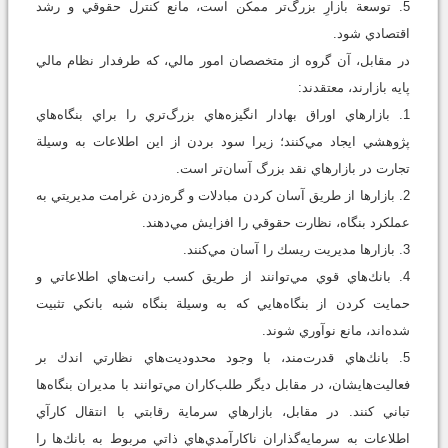
5. توسعة بازارِ بزرگ‌تر ممكن است، مانع كنترل حقوقي و رشد
اقتصادي شود.
در مقابل، آن گروه از متخصصان امور مالي، كه طرفدار نظام مالي
پايه بازارند، معتقدند:
1. بازارهاي اوراق بهادار انگيزه‌هاي بزرگ‌تري را براي بنگاه‌هاي
پژوهشي ايجاد مي‌كنند؛ زيرا سود بردن از اين اطلاعات به وسيلة
تجارت در بازارهاي نقد بزرگ آسان‌تر است.
2. بازارها از طريق آسان كردن مبادلات و گره‌زدن غرامت مديريتي به
عملكرد بنگاه، نظارت حقوقي را افزايش مي‌دهند.
3. بازارها مديريت ريسك را آسان مي‌كنند.
4. بانك‌هاي قوي مي‌توانند از طريق كسب رانت‌هاي اطلاعاتي و
حمايت كردن از بنگاه‌هايي كه به وسيلة بنگاه شبه بانكي تثبيت
شده‌اند، مانع نوآوري شوند.
5. بانك‌هاي قدرت‌مند، با وجود محدوديت‌هاي نظارتي اندك بر
فعاليت‌هايشان، در مقابل ديگر طلب‌كاران مي‌توانند با مديران بنگاه‌ها
تباني كنند. در مقابل، بازارهاي سرماية رقابتي با انتقال كارآي
اطلاعات به سرمايه‌گذاران ناكارآمدي‌هاي ذاتي مربوط به بانك‌ها را