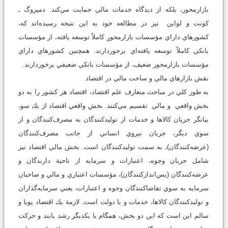
بازارمحور، بلكه از ديدگاه خدمات مالي حمايت مي‌كند. دميروگ ـ
كونت و لواين نيز در مطالعه خود به اين نتيجه رسيده‌اند كه،
كشورهاي داراي مؤسسات بازارمحورِ كاملاً توسعه يافته، از مؤسسات
بانكي كاملاً توسعه يافته‌اي برخوردارند. همچنين كشورهاي داراي
مؤسسات بازارمحور ضعيف، از مؤسسات بانكي ضعيفي برخوردارند.
نقش بازارهاي مالي و ساخت مالي در اقتصاد
به طور كلي در مباحث متعارف علم اقتصاد، اقتصاد هر كشور را به دو
بخش واقعي و مالي تقسيم مي‌كنند. بخش واقعي اقتصاد از يك سو،
بيانگر جريان كالاها و خدمات از توليدكنندگان به مصرف‌كنندگان و از
سوي ديگر، جريان نيروي انساني از جانب مصرف‌كنندگان
(عرضه‌كنندگان)، به سمت توليدكنندگان است. بخش مالي اقتصاد نيز
شامل جريان وجوه، اعتبارات و سرمايه از ناحية دارندگان و
عرضه‌كنندگان (پس‌اندازكنندگان)، مؤسسات اعتباري و مالي و صاحبان
سرمايه به سوي تقاضاكنندگان وجوه و اعتبارات، يعني سرمايه‌گذاران
و توليدكنندگان كالاها، خدمات و يا دولت است. لازمة يك اقتصاد پويا و
سالم اين است كه اين دو بخش، همگام با يكديگر رشد يابند و حركت