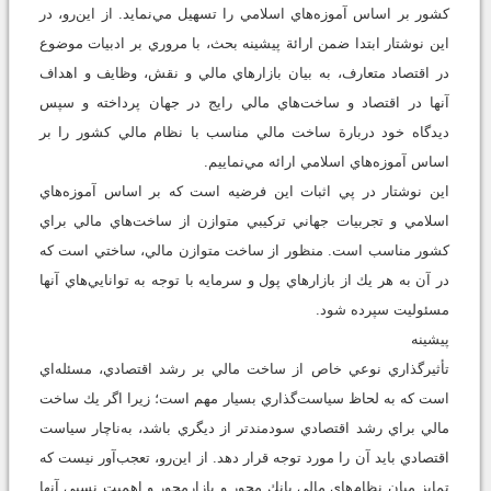
كشور بر اساس آموزه‌هاي اسلامي را تسهيل مي‌نمايد. از اين‌رو، در
اين نوشتار ابتدا ضمن ارائة پيشينه بحث، با مروري بر ادبيات موضوع
در اقتصاد متعارف، به بيان بازارهاي مالي و نقش، وظايف و اهداف
آنها در اقتصاد و ساخت‌هاي مالي رايج در جهان پرداخته و سپس
ديدگاه خود دربارة ساخت مالي مناسب با نظام مالي كشور را بر
اساس آموزه‌هاي اسلامي ارائه مي‌نماييم.
اين نوشتار در پي اثبات اين فرضيه است كه بر اساس آموزه‌هاي
اسلامي و تجربيات جهاني تركيبي متوازن از ساخت‌هاي مالي براي
كشور مناسب است. منظور از ساخت متوازن مالي، ساختي است كه
در آن به هر يك از بازارهاي پول و سرمايه با توجه به توانايي‌هاي آنها
مسئوليت سپرده شود.
پيشينه
تأثيرگذاري نوعي خاص از ساخت مالي بر رشد اقتصادي، مسئله‌اي‌
است كه به لحاظ سياست‌گذاري بسيار مهم است؛ زيرا اگر يك ساخت
مالي براي رشد اقتصادي سودمندتر از ديگري باشد، به‌ناچار سياست
اقتصادي بايد آن را مورد توجه قرار دهد. از اين‌رو، تعجب‌آور نيست كه
تمايز ميان نظام‌هاي مالي بانك محور و بازارمحور و اهميت نسبي آنها