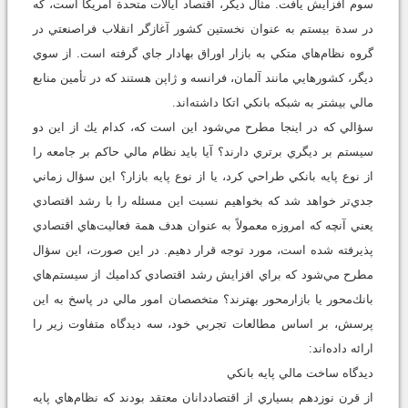
سوم افزايش يافت. مثال ديگر، اقتصاد ايالات متحدة آمريكا است، كه
در سدة بيستم به عنوان نخستين كشور آغازگر انقلاب فراصنعتي در
گروه نظام‌هاي متكي به بازار اوراق بهادار جاي گرفته است. از سوي
ديگر، كشورهايي مانند آلمان، فرانسه و ژاپن هستند كه در تأمين منابع
مالي بيشتر به شبكه بانكي اتكا داشته‌اند.
سؤالي كه در اينجا مطرح مي‌شود اين است كه، كدام يك از اين دو
سيستم بر ديگري برتري دارند؟ آيا بايد نظام مالي حاكم بر جامعه را
از نوع پايه بانكي طراحي كرد، يا از نوع پايه بازار؟ اين سؤال زماني
جدي‌تر خواهد شد كه بخواهيم نسبت اين مسئله را با رشد اقتصادي
يعني آنچه كه امروزه معمولاً به عنوان هدف همة فعاليت‌هاي اقتصادي
پذيرفته شده است، مورد توجه قرار دهيم. در اين صورت، اين سؤال
مطرح مي‌شود كه براي افزايش رشد اقتصادي كداميك از سيستم‌هاي
بانك‌محور يا بازارمحور بهترند؟ متخصصان امور مالي در پاسخ به اين
پرسش، بر اساس مطالعات تجربي خود، سه ديدگاه متفاوت زير را
ارائه داده‌اند:
ديدگاه ساخت مالي پايه بانكي
از قرن نوزدهم بسياري از اقتصاددانان معتقد بودند كه نظام‌هاي پايه