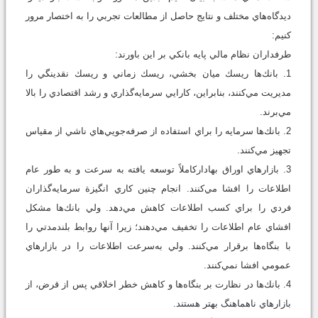
ديدگاه‌هاي مختلف و نتايج حاصل از مطالعات تجربي را به اختصار مرور
كنيم:
طرفداران نظام مالي پايه بانكي بر اين باورند:
1. بانك‌ها ريسك ميان بخشي، ريسك زماني و ريسك نقدينگي را
مديريت مي‌كنند، بنابراين، كارايي سرمايه‌گذاري و رشد اقتصادي را بالا
مي‌برند.
2. بانك‌ها سرمايه را براي استفاده از صرفه‌جويي‌هاي ناشي از مقياس
تجهيز مي‌كنند.
3. بازارهاي اوراق بهاداركاملاً توسعه يافته به سرعت و به طور عام
اطلاعات را افشا مي‌كنند. انجام چنين كاري انگيزة سرمايه‌گذاران
فردي را براي كسب اطلاعات كاهش مي‌دهد. ولي بانك‌ها مشكل
افشاي عام اطلاعات را تخفيف مي‌دهند؛ زيرا آنها روابط بلندمدتي را
با بنگاه‌ها برقرار مي‌كنند. ولي به‌سرعت اطلاعات را در بازارهاي
عمومي افشا نمي‌كنند.
4. بانك‌ها در نظارت بر بنگاه‌ها و كاهش خطر اخلاقي پس از قرض، از
بازارهاي ناهماهنگ بهتر هستند.