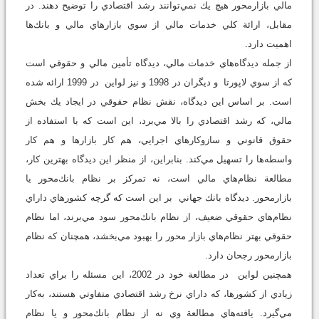
مالي بازار‌محور هيچ يك نمي‌توانند رشد اقتصادي را توضيح دهند. در
مقابل، ارائة كلي خدمات مالي از سوي بازارهاي مالي و بانك‌ها
اهميت دارد.
از جمله ديدگاه‌هاي خدمات مالي، ديدگاه تأمين مالي و حقوقي است
كه از سوي لاپورتا و ديگران در 1998 و نيز لواين در 1999 ارائه شده
است. بر اساس اين ديدگاه، نقش نظام حقوقي در ايجاد يك بخش
مالي، كه رشد اقتصادي را بالا مي‌برد، اين است كه با استفاده از
حقوق قانوني و سازوكارهاي اجرايي، هم كار بازارها و هم كار
واسطه‌ها را تسهيل مي‌كند. بنابراين، از منظر اين ديدگاه بهترين كار،
مطالعة نظام‌هاي مالي است، نه تمركز بر نظام بانك‌محور يا
بازارمحور. ديدگاه بانك جهاني بر اين است كه گرچه كشورهاي داراي
نظام‌هاي حقوقي ضعيف، از نظام بانك‌محور سود مي‌برند، اما نظام
حقوقي بهتر نظام‌هاي بازار محور را بهبود مي‌بخشد، همچنان كه نظام
بازارمحور رجحان دارد.
همچنين لواين در مطالعة خود در 2002، اين مسئله را براي تعداد
زيادي از كشورها، كه داراي نرخ رشد اقتصادي متفاوتي هستند، به‌كار
مي‌گيرد. يافته‌هاي مطالعة وي نه از نظام بانك‌محور و يا نظام