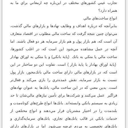
تجارب عيني كشورهاي مختلف در اين‌باره چه ارمغاني براي ما به
همراه دارد؟
انواع ساخت‌هاي مالي
بنابرآنچه كه دربارة اهداف و وظايف نهادها و بازارهاي مالي گذشت،
مي‌توان چنين نتيجه گرفت كه ساخت مالي مطلوب در اقتصاد متعارف
آن است كه، هم بازار پول و هم بازار سرمايه هر دو فعال باشند. اما
آنچه در عمل مشاهده مي‌شود اين است كه، در اغلب كشورها،
ساخت مالي يا متكي به بانك (پاية بانكي) و يا متكي به اوراق بهادار
(پاية اوراق بهادار يا پاية بازار ) است. تفاوت اين دو ساختار در اين
است كه، در بازارهاي مالي داراي ساخت مالي بانك‌محور، بازار پول
نسبت به بازار سرمايه، نقش عمده‌تري را بازي مي‌كند و فعال‌تر
است. بدين معني كه در اين ساخت مالي، بانك‌ها به عنوان نهادهاي
فراگير عمل مي‌كنند و شركت‌ها براي تأمين نيازهاي مالي‌شان تا حد
زيادي به سيستم بانكي وابسته‌اند. بانك‌ها انواع طرح‌هاي كوتاه‌مدت و
بلندمدت را در اختيار مشتريان قرار مي‌دهند و انواع مختلفي از
خدمات بانكي در قالب بانك‌هاي تجاري، بانك‌هاي سرمايه‌گذاري و
بانك‌هاي تخصصي به مردم عرضه مي‌شود. اما در بازارهاي داراي