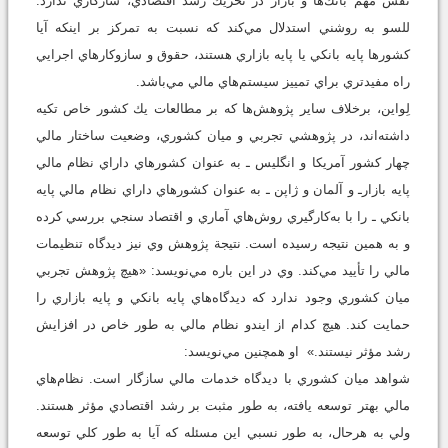
نقش مهم بانك‌ها و بازار در تحريك رشد اقتصادي، سازگاري ندارد.
للسو به روشني استدلال مي‌كند كه نسبت به تمركز بر اينكه آيا
كشورها پايه بانكي يا پايه بازاري هستند، حقوق و سازوكارهاي اجرايي
راه مفيدتري براي تمييز سيستم‌هاي مالي مي‌باشد.
لِواين، برخلاف ساير پژوهش‌ها كه بر مطالعات يك كشور خاص تكيه
داشته‌اند، در پژوهشي تجربي و ميان كشوري، وضعيت ساختار مالي
چهار كشور آمريكا و انگليس ـ به عنوان كشورهاي داراي نظام مالي
پايه بازارـ و آلمان و ژاپن ـ به عنوان كشورهاي داراي نظام مالي پايه
بانكي ـ را با به‌كارگيري روش‌هاي آماري و اقتصاد سنجي بررسي كرده
و به همين نتيجه رسيده است. نتيجة پژوهش وي نيز ديدگاه تنظيمات
مالي را تأييد مي‌كند. وي در اين باره مي‌نويسد: «هيچ پژوهش تجربي
ميان كشوري وجود ندارد كه ديدگاه‌هاي پايه بانكي و پايه بازاري را
حمايت كند. هيچ كدام از ايندو نظام مالي به طور خاص در افزايش
رشد مؤثر نيستند.» او همچنين مي‌نويسد:
شواهد ميان كشوري با ديدگاه خدمات مالي سازگار است. نظام‌هاي
مالي بهتر توسعه يافته، به طور مثبت بر رشد اقتصادي مؤثر هستند.
ولي به هرحال، به طور نسبي اين مسئله كه آيا به طور كلي توسعه