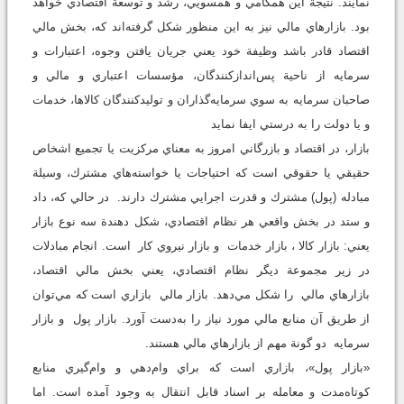
نمايند. نتيجة اين همگامي و همسويي، رشد و توسعة اقتصادي خواهد
بود. بازارهاي مالي نيز به اين ‌منظور شكل گرفته‌اند ‌كه، بخش مالي
اقتصاد قادر باشد وظيفة خود يعني جريان يافتن وجوه، اعتبارات و
سرمايه از ناحية پس‌اندازكنندگان، مؤسسات اعتباري و مالي و
صاحبان سرمايه به سوي سرمايه‌گذاران و توليدكنندگان كالاها، خدمات
و يا دولت را به درستي ايفا نمايد
بازار، در اقتصاد و بازرگاني امروز به معناي مركزيت يا تجميع اشخاص
حقيقي يا حقوقي است كه احتياجات يا خواسته‌هاي مشترك، وسيلة
مبادله (پول) مشترك و قدرت اجرايي مشترك دارند. در حالي كه، داد
و ستد در بخش واقعي هر نظام اقتصادي، شكل دهندة سه نوع بازار
يعني: بازار كالا ، بازار خدمات و بازار نيروي كار است. انجام مبادلات
در زير مجموعة ديگر نظام اقتصادي، يعني بخش مالي اقتصاد،
بازارهاي مالي را شكل مي‌دهد. بازار مالي بازاري است كه مي‌توان
از طريق آن منابع مالي مورد نياز را به‌دست آورد. بازار پول و بازار
سرمايه دو گونة مهم از بازارهاي مالي هستند.
«بازار پول»، بازاري است كه براي وام‌دهي و وام‌گيري منابع
كوتاه‌مدت و معامله بر اسناد قابل انتقال به وجود آمده است. اما