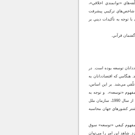
ه‌هاي «توانمندي اخلاقي»،
، شاخص‌هاي تركيبي پيشرفت
 با توجه به تأكيدات ديني بر
فتمان قرآني.
دانان توسعه بوده است. در
 هنگامي كه اقتصاددانان به
لّقي مي‌شد. بر اين اساس،
فهوم «توسعه»، و توجه به
جنبه‌هاي متنوّع اجتماعي آن، طراحي شاخص‌هاي تركيبي توسعه را موجب گرديد. با طرح ايدة توسعة انساني، از سال 1990، سازمان ملل
شتر كشورهاي جهان محاسبه
 مفهوم كيفي «توسعه» سوق
د. شاهد اين امر را مي‌توان