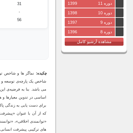
دوره 11
1399
31
-
دوره 10
1398
56
دوره 9
1397
دوره 8
1396
مشاهده آرشیو کامل
چکیده:
نماگر ها و شاخص تو
شاخص یک پارچه‌ی توسعه و پی
می باشد. بنا به فرضیه‌ی ای
اساسی در تدوین معیارها و 
برای دست یابی به زندگی پاکی
که از آن با عنوان «پیشرفت
«توانمندی اخلاقی»، «توانمن
های ترکیبی پیشرفت انسانی تح