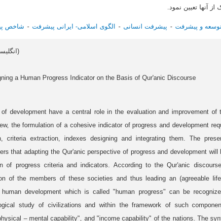
از آنها تعیین نمود.
وسعه و پیشرفت
پیشرفت انسانی
الگوی اسلامی- ایرانی پیشرفت
شاخص پی
Article data in English (انگلیسی)
ning a Human Progress Indicator on the Basis of Qur'anic Discourse
 of development have a central role in the evaluation and improvement of t
w, the formulation of a cohesive indicator of progress and development req
n, criteria extraction, indexes designing and integrating them. The pre
ers that adapting the Qur'anic perspective of progress and development will
n of progress criteria and indicators. According to the Qur'anic discou
on of the members of these societies and thus leading an (agreeable life
 human development which is called "human progress" can be recognized
logical study of civilizations and within the framework of such componen
 "physical – mental capability", and "income capability" of the nations. The sy