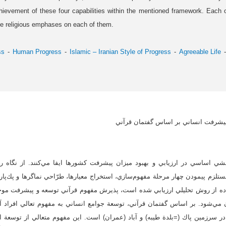
ievement of these four capabilities within the mentioned framework. Each o
e religious emphases on each of them.
ss
Human Progress
Islamic – Iranian Style of Progress
Agreeable Life
شرفت انساني بر اساس گفتمان قرآني
شي اساسي در ارزيابي و بهبود ميزان پيشرفت كشورها ايفا مي‌كنند. از نگاه 
لزم پيمودن چهار مرحلة مفهوم‌سازي، استخراج معيارها، طرّاحي نماگر‌ها و پك‌پارچه
فاده از روش تحليلي ارزيابي شده است، پذيرش مفهوم قرآني توسعه و پيشرفت مو
مي‌شود. بر اساس گفتمان قرآني، توسعة جوامع انساني به مفهوم تعالي افراد آ
در سرزمين پاك (=بلدة طيبه) و آباد (عمران) است. اين مفهوم متعالي از توسعة ان