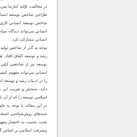
طرّاحي شاخص توسعة انساني
شاخص توسعة انساني كاري د
انساني مي‌تواند ديدگاه سيا
انساني مشاركت كرد.
توجه به گذر از شاخص توليد 
رشد و توسعه اتّفاق افتاد. 
توسعه نيز از شاخصي كمّي 
انساني مي‌تواند مفهوم كيفي
را در ادبيات رشد و توسعة اس
دارد، سنجش و تقريب اين مف
اسلامي توسعه را كه از آن با
در اين مقاله، با توجه به 
جنبه‌هاي روش‌شناختي استخر
بحث، نخست به اختصار مفهو
پيشرفت اسلامي بر اساس گفتم