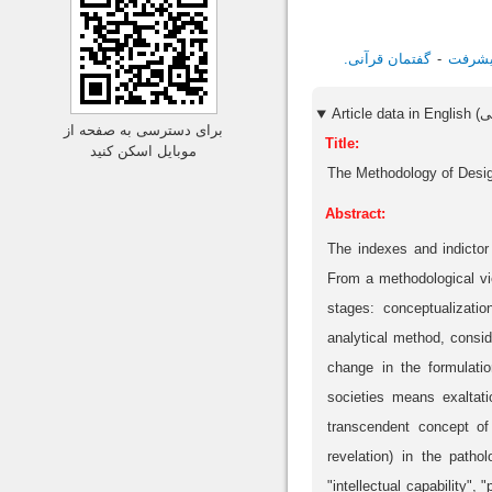
شرفت
گفتمان قرآنی.
برای دسترسی به صفحه از
Title:
موبایل اسکن کنید
The Methodology of Desig
Abstract:
The indexes and indictor
From a methodological vie
stages: conceptualizatio
analytical method, consid
change in the formulatio
societies means exaltati
transcendent concept of
revelation) in the patho
"intellectual capability",