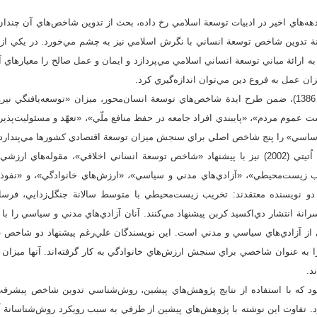
دهه‌هاي اخير در ادبيات توسعة اسلامي رخ داده، بحث از تدوين شاخص‌هاي آن چندا
نة تدوين شاخص توسعة انساني با نگرش اسلامي نيز به چشم مي‌خورد. در يكي از م
ينه، نصرالله خليلي (1380) به ارائة مباني توسعة انساني اسلامي مي‌پردازد و ايمان و عمل صالح را معيا
زان عمل به فروع دين مي‌توان اندازه‌گيري كرد.
محمّدجمال خليليان (1384 و 1386)، ضمن طرح ايدة شاخص‌هاي توسعة انسان‌محور، ميزان «توسعه‌ي
عموم مردم»، «پايبندي افراد جامعه در حفظ منافع ملّي»، «تعهّد و مسئوليت‌پذيري
ي اساسي» را پنج شاخص اصلي براي سنجش ميزان توسعة اقتصادي كشورها مي‌پندارد
همايون. ا. در و سعيده، ف. اُتيتي (2002) نيز با پيشنهاد «شاخص توسعة انساني اخلاقي»، مقوله‌
ب زيست‌محيطي»، «آزادي‌هاي مدني و سياسي»، «ارزش‌هاي خانوادگي»، و «نفو
 دو نويسنده معتقدند: تخريب زيست‌محيطي با متوسط سالانة جنگل‌زدايي، فرسا
انتشار دي‌اكسيد كربن پيشنهاد مي‌كنند. آنان آزادي‌هاي مدني و سياسي را با 
ي از آزادي‌هاي سياسي و مدني است. اين نويسندگان علي‌رغم پيشنهاد دو شاخص «
را به عنوان شاخصي براي سنجش ارزش‌هاي خانوادگي به كار گرفته‌اند. آنها ميزان 
د.
ود كه با استفاده از نتايج پژوهش‌هاي پيشين، روش‌شناسي تدوين شاخص پيشرف
د. تفاوت اين نوشته با پژوهش‌هاي پيشين از طرفي به سبب رويكرد روش‌شناسانة آ