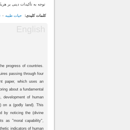
توجه به تأکیدات دینی بر هریک 
کلمات کلیدی:
حیات طیبه
ت
he progress of countries.
uires passing through four
sent paper, which uses an
 bring about a fundamental
rse, development of human
) on a (godly land). This
 by noticing the (divine
ts as "moral capability",
nthetic indicators of human