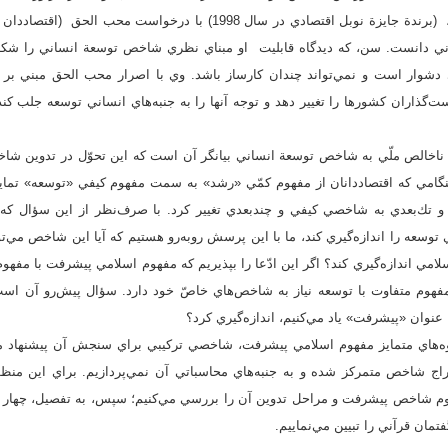
در مخالفت اوّلية آمارتيا سن، (برندة جايزة نوبل اقتصادي در سال 1998) با د
 دانست. سن، كه ديدگاه قابليت او مبناي نظري شاخص توسعة انساني را شكل د
شوار است و نمي‌تواند چندان كارساز باشد. وي با اصرار محب الحق مبني بر
ست‌گذاران كشورها را تغيير دهد و توجه آنها را به جنبه‌هاي انساني توسعه جلب 
ناخالص ملّي به شاخص توسعة انساني بيانگر آن است كه اين تحوّل در تدوين شاخص
هنگامي كه اقتصاد‌دانان از مفهوم كمّي «رشد» به سمت مفهوم كيفي «توسعه» تماي
و تك‌بعدي به شاخصي كيفي و چندبعدي تغيير كرد. با صرف‌نظر از اين سؤال كه
 توسعه را اندازه‌گيري كند، ما با اين پرسش روبه‌رو هستيم كه آيا اين شاخص مي‌ت
لامي اندازه‌گيري كند؟ اگر اين ادّعا را بپذيريم كه مفهوم اسلامي پيشرفت با مف
هوم متفاوت با توسعه نياز به شاخص‌هاي خاصّ خود دارد. سؤال پيش‌رو آن است
 عنوان «پيشرفت» ياد مي‌كنيم، اندازه‌گيري كرد؟
جلوه‌هاي متمايز مفهوم اسلامي پيشرفت، شاخصي تركيبي براي سنجش آن پيشنهاد م
اج شاخص متمركز شده و به جنبه‌هاي محاسباتي آن نمي‌پردازيم. براي اين منظور
م شاخص پيشرفت و مراحل تدوين آن را بررسي مي‌كنيم؛ سپس، به تفصيل، چهار 
ان قرآني را تبيين مي‌نماييم.