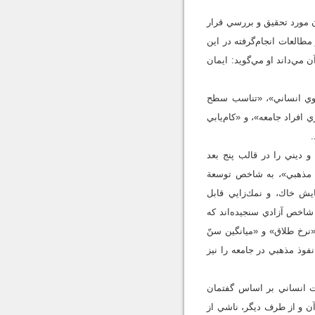
ن مورد تحقيق و بررسي قرار
طالعات انجام‌گرفته در اين
رهاي آن مي‌داند او مي‌گويد: ايمان
افتگي نيروي انساني»، «تناسب سطح
 افراد جامعه»، و «كام‌يابي
.
هاي ارزشي و ديني را در قالب پنج بعد
ذ مذهبي»، به شاخص توسعة
يش خاك، و نمك‌زايي قابل
شاخص آزادي سنجيده‌اند كه
نرخ طلاق» و «ميانگين سنّ
نفوذ مذهبي در جامعه را نيز
ت انساني بر اساس گفتمان
ن و از طرف ديگر، ناشي از