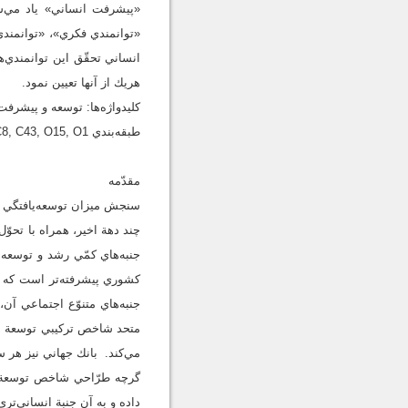
«پيشرفت انساني» ياد مي‌شو
«توانمندي فكري»، «توانمند
انساني تحقّق اين توانمندي‌ها
هريك از آنها تعيين نمود.
كليدواژه‌ها: توسعه و پيشر
طبقه‌بندي JEL: C8, C43, O15, O1
مقدّمه
سنجش ميزان توسعه‌يافتگي و
چند دهة اخير، همراه با تحو
جنبه‌هاي كمّي رشد و توسعه
كشوري پيشرفته‌تر است كه د
متحد شاخص تركيبي توسعة ان
مي‌كند. بانك جهاني نيز هر 
گرچه طرّاحي شاخص توسعة ا
داده و به آن جنبة انساني‌تر