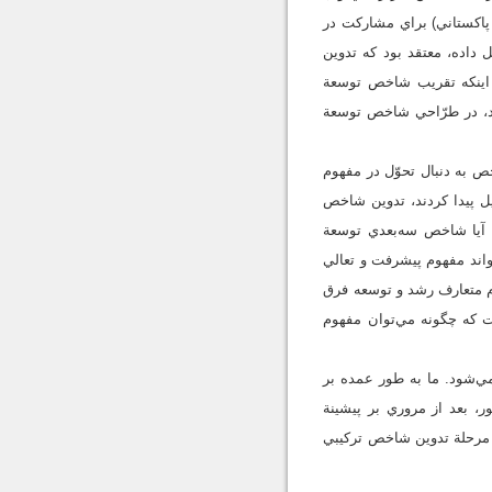
رخواست محب الحق (اقتصاد‌دان پاكستاني) براي مشاركت در
اده، معتقد بود كه تدوين
 اينكه تقريب شاخص توسعة
كند، در طرّاحي شاخص توسعة
 به دنبال تحوّل در مفهوم
ل پيدا كردند، تدوين شاخص
 آيا شاخص سه‌بعدي توسعة
واند مفهوم پيشرفت و تعالي
هوم متعارف رشد و توسعه فرق
 كه چگونه مي‌توان مفهوم
ي‌شود. ما به طور عمده بر
، بعد از مروري بر پيشينة
مرحلة تدوين شاخص تركيبي