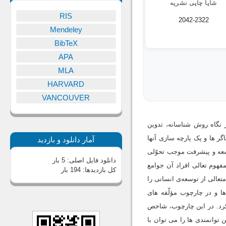
شاپا چاپی نشریه
RIS
2042-2322
Mendeley
BibTeX
APA
MLA
HARVARD
VANCOUVER
 نگاه روش شناسانه، تدوین
ر ها و پک پارچه سازی آنها
آمار دانلود و بازدید
وسعه و پیشرفت موجب تحوّلی
دانلود فایل اصلی:
5 بار
هوم تعالی افراد آن جوامع
کل بازدیدها:
194 بار
تعالی از توسعه‌ی انسانی را
ا و در چارچوب مؤلّفه های
کرد. در این چارچوب، شاخص
 توانمندی ها را می توان با