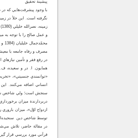
پيشينة تحقيق
با وجود پيشرفت‌هايي كه در 
نگرفته است. اين خلأ در زمي
زم
و عمل صالح را با توجه به مي
مصرف و رفاه جامعه با معيشت 
در رفع فقر و تأمين نيازها
«توانمندي جنسيتي»، «تخري
انساني اضافه مي‌كنند. اين
سنجش است؛ ولي شاخص سرانة 
دربردارندة ميزان برخوردار
ازدواج اوّل»، ميزان باروري 
توسط شاخص دين سنجيده‌ان
در مقالة حاضر، تلاش مي‌ش
قرآني مورد بررسي قرار گير