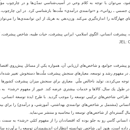
د، مي‌توان با توجه به كلام وحي در آسيب‌شناسي تمدّن‌ها و در چارچوب مؤلّف
ي جسمي ـ رواني»، و «توانمندي درآمدي» ملّت‌ها بازشناسي كرد. در اين چارچوب
ي چهارگانه را اندازه‌گيري مي‌كند. وزن‌دهي به هريك از اين توانمندي‌ها را مي‌توان
فت، پيشرفت انساني، الگوي اسلامي- ايراني پيشرفت، حيات طيبه، شاخص پيشرفت، گ
 پيشرفت جوامع، و شاخص‌هاي ارزيابي آن، همواره يكي از مسائل پيش‌روي اقتصاد
ّل در مفهوم رشد و توسعه، معيارهاي سنجش پيشرفت ملّت‌ها دستخوش تغيير شده‌اند.
 توجه مي‌كردند، توليد ناخالص ملّي معياري براي سنجش ميزان پيشرفت كشورها ت
ر طول يك سال، كالاها و خدمات بيشتري عرضه كند. عبور از مفهوم «رشد» به م
ساني (مشتمل بر شاخص‌هاي توانمندي بهداشتي، آموزشي، و درآمدي) را براي بي
سال گستره‌اي از شاخص‌هاي توسعه را محاسبه و منتشر مي‌نمايد.
نساني گامي رو به جلو بوده كه اقتصاددان را از مفهوم كمّي «رشد» به سمت
ي داده است، هنوز اين شاخص نتوانسته انتظارات انديشمندان توسعه را برآورده ساز