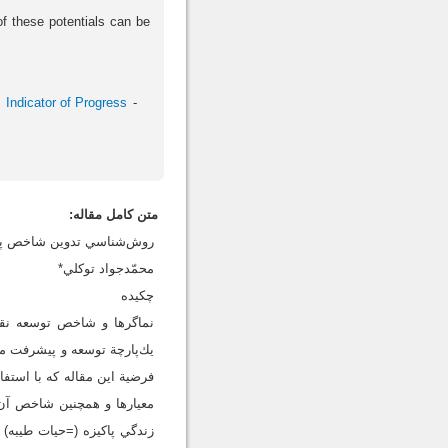
f these potentials can be
Indicator of Progress
متن کامل مقاله:
روش‌شناسي تدوين شاخص پي
محمّدجواد توكلي*
چكيده
نماگر‌ها و شاخص توسعه نق
يك‌پارچة توسعه و پيشرفت مست
فرضية اين مقاله كه با است
معيارها و همچنين شاخص آن 
زندگي پاكيزه (=حيات طيبه) 