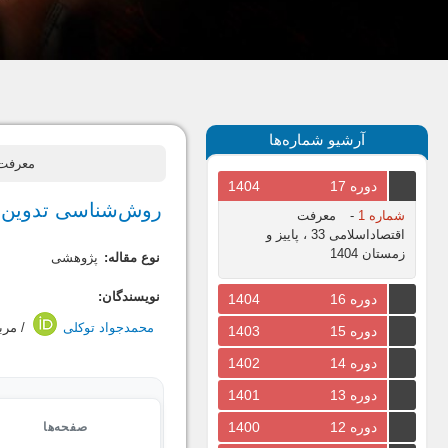
آرشیو شماره‌ها
معرفت اقتصاداسلام
دوره 17
1404
روش‌شناسی تدوین 
شماره 1
-
معرفت
اقتصاداسلامی 33 ، پاییز و
زمستان 1404
نوع مقاله:
پژوهشی
نویسندگان:
دوره 16
1404
محمدجواد توکلی
/ مرب
دوره 15
1403
دوره 14
1402
دوره 13
1401
دوره 12
1400
صفحه‌ها