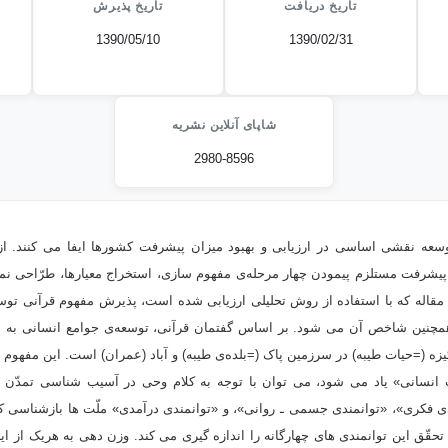
تاریخ دریافت
تاریخ پذیرش
1390/05/10
1390/02/31
شاپای آنلاین نشریه
2980-8596
سعه نقشی اساسی در ارزیابی و بهبود میزان پیشرفت کشورها ایفا می کنند. از
شرفت مستلزم پیمودن چهار مرحله‌ی مفهوم سازی، استخراج معیارها، طرّاحی نماگ
ن مقاله که با استفاده از روش تحلیلی ارزیابی شده است، پذیرش مفهوم قرآنی ت
همچنین شاخص آن می شود. بر اساس گفتمان قرآنی، توسعه‌ی جوامع انسانی به مف
زه (=حیات طیبه) در سرزمین پاک (=بلده‌ی طیبه) و آباد (عمران) است. این مفهوم م
 انسانی» یاد می شود، می توان با توجه به کلام وحی در آسیب شناسی تمدّن ه
دی فکری»، «توانمندی جسمی ـ روانی»، و «توانمندی درآمدی» ملّت ها بازشناسی 
قّق این توانمندی های چهارگانه را اندازه گیری می کند. وزن دهی به هریک از این