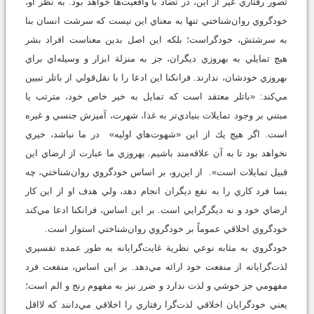
تصور رفتاري غير از اين، در تضاد با واقعيت‌ها خواهد بود. به نظر او،
خودگروي روان‌شناختي تنها به معناي اين نيست كه سرشت انسان بنا
به سرشتش، خودگراست؛ بلكه اين اصل بدين معناست افراد بشر
هيچ تمايلي به بهروزي ديگران، جز به منزلة ابزار و وسيله‌اي براي
بهروزي خودشان، ندارند. فرانكنا اين ادعا را با نقل‌قولي از باتلر تبيين
مي‌كند: «باتلر معتقد است كه تمايل به خير خاص خود، مترتب يا
مبتني بر وجود تمايلات بنيادي‌تر به غذا، شهرت، آميزش جنسي و غيره
است. اگر هيچ يك از اين «شهوت‌هاي اوليه» در ما نباشد، خيري
نخواهد بود تا به آن علاقه‌مند باشيم. بهروزي ما عبارت از ارضاي اين
قبيل تمايلات است». از اين‌رو، بر اساس خودگروي روان‌شناختي، چه
بسا فرد كاري را به نفع ديگران انجام دهد، ولي هدف او از اين كار
ارضاي خود و نه ديگرگرايي است. بر اين اساس، فرانكنا ادعا مي‌كند
خودگروي اخلاقي عموماً بر خودگروي روان‌شناختي استوار است.
خودگروي به مثابه نوعي نظرية غايت‌گرايانه به طور عمده تفسيري
لذت‌گرايانه از منفعت خود ارائه مي‌دهد. بر اين اساس، منفعت فرد
مفهومي جز خوشي و لذت ندارد و ضرر نيز به مفهوم رنج و الم است؛
يعني خودگرايان اخلاقي لذت‌گرا رفتاري را اخلاقي مي‌دانند كه لااقل