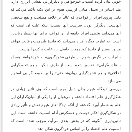
خوبي بيان كرده است ـ‌ خيرخواهي و ديگرگرايي نقشي ابزاري دارد.
مك اينتاير در تحليل مباني ارزشي هيوم بر اين نكته تأكيد مي‌كند كه
دليل پيروي افراد از قواعدي كه غالباً بر خلاف مصلحت و نفع شخصي
آنهاست، ديگرگرا بودن سرشت آنها نيست؛ بلكه علت آن است كه
آنها مي‌دانند تخطي افراد جامعه از آن قواعد، براي آنها بسيار زيان‌بار
است. به عبارت ديگر، افراد مي‌دانند كه فايدة بلندمدت رعايت قواعد
مزبور بيشتر از فايدة كوتاه‌مدت حاصل از رعايت نركدن آنهاست.
بنابراين، در نگرش هيوم، از طرفي «خودگروي» به خودخواه» همراه
با «لذت‌گرايي» تفسير شده است. از طرف ديگر، او هم «خودگرايي
اخلاقي» و هم «خودگرايي روان‌شناختي» را بر طبيعت‌گرايي استوار
مي‌سازد.
بررسي ديدگاه هيوم بدان دليل مهم است كه وي تاثير زيادي در
شكل‌گيري علم اقتصاد داشته و مي‌توان او را يكي از بنيان‌گذاران اين
علم به شمار آورد. گذشته از آنكه ديدگاه‌هاي هيوم نقش و تأثير زيادي
در شكل‌گيري افكار دوست و همفكرش آدام اسميت داشته است. اين
تأثيرپذيري، آنگونه كه در بخش بعدي مي‌آيد، موجب شده است كه
اسميت علم اقتصاد را بر اساس خودگروي شكل دهد.