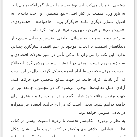
شخصي» قلمداد مي‌كند، اين نوع تفسير را بسيار گمراه‌كننده مي‌داند.
به باور وي، اسميت در كنار اصل «نفع شخصي» و «حب ذات»، به
اصول متمايز ديگري مانند «ديگرگرايي»، «احتياط»، «همدردي»،
«خيرخواهي» و «روحية ميهن‌پرستي» نيز توجه كرده است.
به رغم توجه اسميت به مسائل اخلاقي، تفسير و تحليل «سن» از
ديدگاه‌هاي اسميت با ادبيات موجود در علم اقتصاد سازگاري چنداني
ندارد. اين نكته را مي‌توان با اندكي تأمل در سير تحولات اقتصادي و
به ويژه مفهوم دست نامرئي در انديشة اسميت روشن كرد. اصطلاح
«دست نامرئي» كه توسط آدام اسميت شكل گرفت، دال بر اين است
كه اگر تك‌تك افراد جامعه در جهت منافع شخصي خود حركت كنند،
آزادي عمل فعاليت‌ها موجب مي‌شود كه در مجموع، جامعه نيز در
جهت بهترين منافع خود قرار بگيرد و در نهايت، رفاه بيشتري براي
جامعه فراهم شود. بديهي است كه در اين حالت، اقتصاد نيز همواره
در تعادل عمومي خواهد بود.
به نظر راثرفورد، مكانيسم «دست نامرئي» اسميت بيشتر در كتاب
نظرية عواطف اخلاقي وي و كمتر در كتاب ثروت ملل ايشان شكل