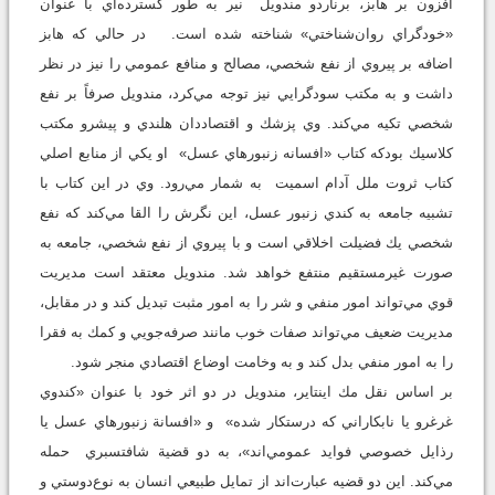
افزون بر هابز، برناردو مندويل نير به طور گسترده‌اي با عنوان
«خودگراي روان‌شناختي» شناخته شده است. در حالي كه هابز
اضافه بر پيروي از نفع شخصي، مصالح و منافع عمومي را نيز در نظر
داشت و به مكتب سودگرايي نيز توجه مي‌كرد، مندويل صرفاً بر نفع
شخصي تكيه مي‌كند. وي پزشك و اقتصاددان هلندي و پيشرو مكتب
كلاسيك بودكه كتاب «افسانه زنبورهاي عسل» او يكي از منابع اصلي
كتاب ثروت ملل آدام اسميت به شمار مي‌رود. وي در اين كتاب با
تشبيه جامعه به كندي زنبور عسل، اين نگرش را القا مي‌كند كه نفع
شخصي يك فضيلت اخلاقي است و با پيروي از نفع شخصي، جامعه به
صورت غيرمستقيم منتفع خواهد شد. مندويل معتقد است مديريت
قوي مي‌تواند امور منفي و شر را به امور مثبت تبديل كند و در مقابل،
مديريت ضعيف مي‌تواند صفات خوب مانند صرفه‌جويي و كمك به فقرا
را به امور منفي بدل كند و به وخامت اوضاع اقتصادي منجر شود.
بر اساس نقل مك اينتاير، مندويل در دو اثر خود با عنوان «كندوي
غرغرو يا نابكاراني كه درستكار شده» و «افسانة زنبورهاي عسل يا
رذايل خصوصي فوايد عمومي‌اند»، به دو قضية شافتسبري حمله
مي‌كند. اين دو قضيه عبارت‌اند از تمايل طبيعي انسان به نوع‌دوستي و