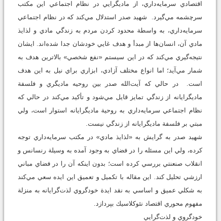
اقتصادي سرمايه‌داري، از ماديگرايي در نظام اجتماعي اين مكتب
سرچشمه مي‌گيرد. شهيد صدر استدلال مي‌كند كه در نظام اجتماعي
سرمايه‌داري، به واسطة محدود كردن مردم به زندگي مادي و لذايذ
مادي آن، انسان‌ها از مبدأ و هدف غايي خودشان جدا شده‌اند. ايشان
نتيجه‌گيري مي‌كند كه در اين سيستم «نفع شخصي» بالاترين هدف به
شمار مي‌آيد؛ اما انواع مختلف آزادي، ابزاري براي نيل به اين هدف
است. در حالي كه آيت‌الله صدر بين روحيه ماديگري و فلسفة
ماديگرايانه از زندگي تمايز قايل مي‌شود و تأكيد مي‌كند در حالي كه
نظام اجتماعي سرمايه‌داري به روحية ماديگرايانه استوار است، ولي
مبتي بر فلسفة ماديگرايانه از زندگي نيست.
شهيد صدر به گرايش به «لذايذ مادي» در مكتب سرمايه‌داري توجه
كرده، ولي اين مسئله را در فضاي به وجود آمده به وسيلة رنسانس و
انقلاب صنعنتي بررسي كرده است؛ بدون اينكه آن را در فضاي مباني
ارزشي تحليل كند. اين مقاله با تكميل و تعميق اين ايده سعي مي‌كند
به شكلي عميق و اساسي به نقد ايدة خودگروي لذت‌گرايانه به منزلة
مفهوم محوري اقتصاد نئوكلاسيك بپردازد.
خودگروي و لذت‌گرايي