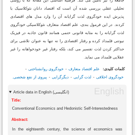
جامعه را نیز تامین می کند. فرضیه اساسی این مقاله که با روشی
تحلیلی عقلی بررسی شده آن است که اقتصاد دانان نئوکلاسیک با
پذیرش ایده خودگروی لذت گرایانه آن را وارد مدل های اقتصادی
کردند. در این فرمول بندی، علم اقتصاد متعارف نئوکلاسیکی خودگروی
لذت گرایانه را به مثابه قانونی حتمی همانند قانون جاذبه در فیزیک
نیوتنی قلمداد کرده و رفتار اقتصادی را نه تنها به عنوان تلاشی برای
حداکثر کردن لذت تفسیر می کند، بلکه رفتار غیر خودخواهانه را غیر
عقلایی قلمداد می نماید.
کلمات کلیدی:
علم اقتصاد متعارف
خودگروی روانشناختی
خودگروی اخلاقی
لذت گرایی
دیگرگرایی
پیروی از نفع شخصی.
Article data in English (انگلیسی)
Title:
Conventional Economics and Hedonistic Self-Interestedness
Abstract:
In the eighteenth century, the science of economics was