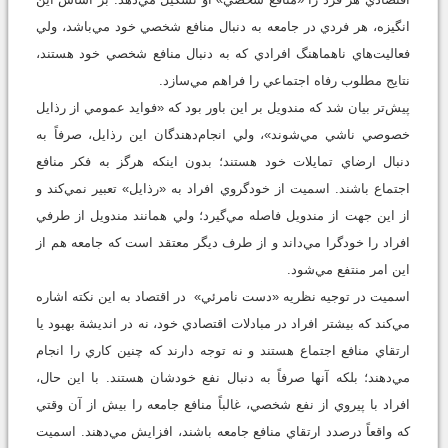
انگيزه، هر فردي در جامعه به دنبال منافع شخصي خود مي‌باشد، ولي
فعاليت‌هاي ناهماهنگ افرادي كه به دنبال منافع شخصي خود هستند،
نتايج مطلوب رفاه اجتماعي را فراهم مي‌سازد.
پيش‌تر بيان شد كه مندويل بر اين باور بود كه «فوايد عمومي از رذايل
خصوصي ناشي مي‌شوند»، ولي انجام‌دهندگان اين رذايل، صرفاً به
دنبال ارضاي تمايلات خود هستند؛ بدون اينكه هرگز به فكر منافع
اجتماع باشند. اسميت از خودگروي افراد به «رذايل» تعبير نمي‌كند و
از اين جهت از مندويل فاصله مي‌گيرد؛ ولي همانند مندويل از طرفي
افراد را خودگرا مي‌داند و از طرف ديگر معتقد است كه جامعه هم از
اين امر منتفع مي‌شود.
اسميت در توجيه نظريه «دست نامرئي» در اقتصاد به اين نكته اشاره
مي‌كند كه بيشتر افراد در مبادلات اقتصادي خود، نه در انديشة بهبود يا
ارتقاي منافع اجتماع هستند و نه توجه دارند كه چنين كاري را انجام
مي‌دهند؛ بلكه آنها صرفاً به دنبال نفع خودشان هستند. با اين حال،
افراد با پيروي از نفع شخصي، غالباً منافع جامعه را بيش از آن وقتي
كه واقعاً درصدد ارتقاي منافع جامعه باشند، افزايش مي‌دهند. اسميت