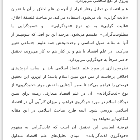
پيروي از نفع شخصي مي‌پردازد.
علم اقتصاد در تحليل رفتار افراد از آنچه در علم اخلاق از آن با عنوان
«غايت گرايي» ياد مي‌شود، استفاده مي‌كند. در مباحث فلسفة اخلاق،
«غايت گرايي» به دو نوع «خودگرايي» و «سود‌گرايي يا
مطلوبيت‌گرايي» تقسيم مي‌شود. هرچند اين دو اصل كه شومپيتر از
آنها به مثابه اصول اساسي و وحدت‌بخش همة علوم اجتماعي تعبير
مي‌كند، در علم اقتصاد با هم و در كنار هم به كار مي‌روند، تحقيق
حاضر صرفاً به خودگرايي مي‌پردازد.
نظريه‌پردازي در مورد علم اقتصاد اسلامي بايد بر اساس ارزش‌هاي
اخلاقي برخاسته از متن دين مبين اسلام باشد؛ از اين‌رو، اين تحقيق
فرصتي را فراهم مي‌كند تا ضمن آشنايي با نقش موثر «خودگروي» از
نوع «لذت‌گرايانه» آن در علم اقتصاد متعارف، زمينه براي تبيين
ديدگاه اسلام در مورد خودگروي فراهم، و ميزان كارآيي آن در اقتصاد
اسلامي بررسي شود. البته طرح مباحث اسلامي در اين مقاله
امكان‌پذير نخواهد بود.
فرضية اساسي اين تحقيق آن است كه غايت‌گرايي به مفهوم
«خودگروي لذت‌گرايانه» مبناي تحليل‌هاي علم اقتصاد متداول