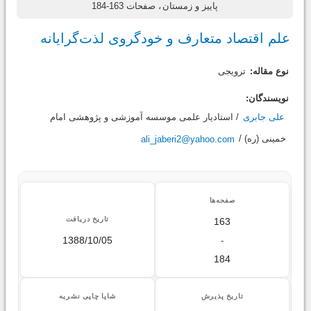
پاییز و زمستان
، صفحات 163-184
علم اقتصاد متعارف و خودگروی لذت‌گرایانه
نوع مقاله:
ترویجی
نویسندگان:
علی جابری
/ استاديار علمی موسسه آموزشی و پژوهشی امام
خمینی (ره) /
ali_jaberi2@yahoo.com
صفحه‌ها
تاریخ دریافت
163
1388/10/05
-
184
تاریخ پذیرش
شاپا چاپی نشریه