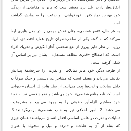
اتفاق‌نظر دارند. بلك برن معتقد است كه هابز در مقاطعي از زندگي
خود بهترين نماد كفر، خودخواهي، و بدعت را به نمايش گذاشته
است.
به هر حال، «نفع شخصي» چنان نقش مهمي را در مدل هابزي ايفا
مي‌كند كه به گفتة يكي از صاحب‌نظران تاريخ عقايد اقتصادي، اريك
رول، از نظر هابز پيروي از نفع شخصي آغاز انگيزش و تحريك افراد
است، كه اصطلاح «قدرت مطلقه مستقل» ايشان نيز بر اساس آن
شكل گرفته است.
از طرف ديگر، خود هابز تمايلات و نفرت را سرچشمة پيدايش
تكاليف مي‌داند و معتقد است كه مشاجرات، دشمني و جنگ صرفاً به
دليل تمايلات و لذت‌ها پديد مي‌آيند. از نظر هابز، 1. انسان «حيواني
است كه تابع منافع شخصي» خود مي‌باشد و نفع شخصي نيز به نوبة
خود مفاهيم الزام‌آور حقوقي را به وجود مي‌آورد و مشروعيت
مي‌بخشد؛ 2. امور اخلاقي نيز به «نفع شخصي» برمي‌گرداند؛ 3.
تمايلات و نفرت دو عامل اساسي افعال انسان مي‌باشند؛ همان چيزي
كه بنتام از آن به «لذت» و «درد» و ميل و سجويك با عنوان