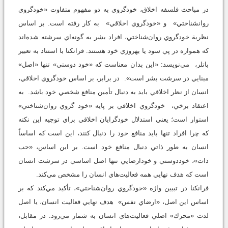
در مباحث فلسفه اخلاق، خودگروي به دو مفهوم متفاوت «خودگروي
روانشناختي» و «خودگروي اخلاقي» به كار رفته است. بر اساس
نظرية خودگروي روان‌شناختي، افراد بشر به گونه‌اي سرشته شده‌اند
كه همواره در پي سود يا بهروزي خود هستند. فرانكنا با استناد به تعبير
باتلر، مي‌نويسد: «اين بدان معناست كه «خود دوستي» تنها «اصل»
مبنايي در سرشت بشر است». در برابر، بر اساس خودگروي اخلاقي،
انسان از نظر اخلاقي ‌بايد به دنبال تأمين منافع شخصي خود باشد. به
اعتقاد برخي، خودگروي اخلاقي بر پايه «خود گروي روان‌شناختي»
استوار است؛ يعني استدلال خودگرايان اخلاقي براي توجيه اين نكته
كه چرا افراد تنها بايد منافع خود را دنبال كنند، اين است كه اساساً
انسان به طور ذاتي دنبال منافع خود است. بر اين اساس، «حب
ذات»، خوددوستي و خودارضايي تنها اصل اساسي در سرشت انسان
است كه هدف نهايي همه فعاليت‌هاي انسان را مشخص مي‌كند.
فرانكنا در تبيين واژه «خودگروي روان‌شناختي»، تأكيد مي‌كند كه بر
اساس اين اصل، «ارضاي نفس» هدف نهايي فعاليت انسان، يا اصل
لذت «محرك» اصلي فعاليت‌هاي انسان به شمار مي‌رود. در مقابل،