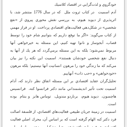
خودگروي و لذت‌گرايي در اقتصاد كلاسيك
آدم اسميت در كتاب ثروت ملل كه در سال 1776 منتشر شد، با
اثرپذيري از ديويد هيوم، به بررسي نقش محوري پيروي از «نفع
شخصي» در شكل‌دهي فعاليت‌هاي اقتصادي پرداخت. او در فراز مهمي
از كتاب مي‌گويد: «اگر ما توقع داريم كه بتوانيم شام خود را توسط
قصاب، آبجوساز و نانوا تهيه كنيم، اين مسئله به خيرخواهي آنها
مربوط نمي‌شود؛ بلكه به اين مسئله برمي‌گردد كه هر يك از آنها به
دنبال نفع شخصي خودشان هستند». اسميت اين نكته را نيز بيان
مي‌كند كه ما زندگي خود را مرهون انسانيت آنها نيستيم؛ بلكه مرهون
«خودخواهي» و «حب ذات» آنهاييم.
تحليل‌گران عقايد اقتصادي بر اين مسئله اتفاق نظر دارند كه، آدام
اسميت تحت تأثير انديشمنداني مانند دكتر فرانسوا كنه، فرانسيس
هاچسون، ديويد هيوم، برناردو مندويل، توماس هابز و بنتام بوده
است.
اسميت در زمينة جريان طبيعي فعاليت‌هاي اقتصادي، از فلسفة اصالت
فرد دكتر كنه الهام گرفته است كه بر اساس آن، محرك اصلي فعاليت
اقتصادي هر فرد را «منافع شخصي» او تشكيل مي‌دهد. بر اساس اين