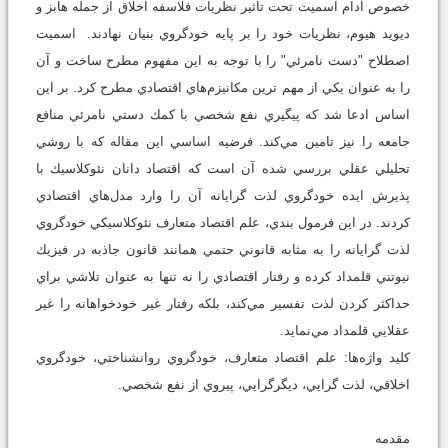
خصوص آدام اسميت تحت تاثير نظريات فلاسفه اخلاق از جمله هابز و
ديويد هيوم، نظريات خود را بر پايه خودگروي بنيان نهادند. اسميت
اصطلاح "دست نامرئي" را با توجه به اين مفهوم مطرح ساخت و آن
را به عنوان يكي از مهم ترين مكانيزم‌هاي اقتصادي مطرح كرد. بر اين
اساس ادعا شد كه پيگيري نفع شخصي با كمك دستي نامرئي منافع
جامعه را نيز تامين مي‌كند. فرضيه اساسي اين مقاله كه با روشي
تحليلي عقلي بررسي شده آن است كه اقتصاد دانان نئوكلاسيك با
پذيرش ايده خودگروي لذت گرايانه آن را وارد مدل‌هاي اقتصادي
كردند. در اين فرمول بندي، علم اقتصاد متعارف نئوكلاسيكي خودگروي
لذت گرايانه را به مثابه قانوني حتمي همانند قانون جاذبه در فيزيك
نيوتني قلمداد كرده و رفتار اقتصادي را نه تنها به عنوان تلاشي براي
حداكثر كردن لذت تفسير مي‌كند، بلكه رفتار غير خودخواهانه را غير
عقلايي قلمداد مي‌نمايد.
كليد واژه‌ها: علم اقتصاد متعارف، خودگروي روانشناختي، خودگروي
اخلاقي، لذت گرايي، ديگرگرايي، پيروي از نفع شخصي.
مقدمه