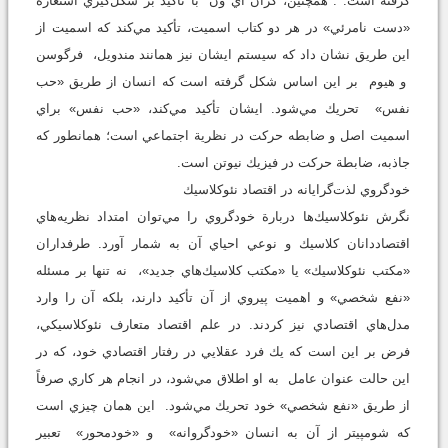
گرفته است. . همچنين، كران آي ون با تأكيد بر شكل‌گيري استعارة
«دست نامرئي» در هر دو كتاب اسميت، تأكيد مي‌كند كه اسميت از
اين طريق نشان داد كه سيستم ايشان نيز همانند مندويل، فرگوسن
و هيوم بر اين اساس شكل گرفته است كه انسان از طريق «حب
نفس» تحريك مي‌شود. ايشان تأكيد مي‌كند، «حب نفس» براي
اسميت اصل و ضابطه حركت در نظرية اجتماعي است؛ همانطور كه
جاذبه، ضابطة حركت در فيزيك نيوتن است.
خودگروي لذت‌گرايانه در اقتصاد نئوكلاسيك
نگرش نئوكلاسيك‌ها دربارة خودگروي را مي‌توان امتداد نظريه‌هاي
اقتصاددانان كلاسيك و نوعي احياي آن به شمار آورد. طرفداران
«مكتب نئوكلاسيك» يا «مكتب كلاسيك‌هاي جديد»، نه تنها بر مسئله
«نفع شخصي» و اهميت پيروي از آن تأكيد دارند، بلكه آن را وارد
مدل‌هاي اقتصادي نيز كردند. در علم اقتصاد متعارف نئوكلاسيكي،
فرض بر اين است كه يك فرد عقلايي در رفتار اقتصادي خود، كه در
اين حالت عنوان عامل به او اطلاق مي‌شود، در انجام هر كاري صرفاً
از طريق «نفع شخصي» خود تحريك مي‌شود. اين همان چيزي است
كه شومپيتر از آن به انسان «خودگروانه» و «خودمحور» تعبير