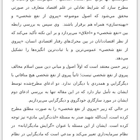
مطرح سازد كه شرايط تعادلي در علم اقتصاد متعارف در صورتي
محقق مي‌شود كه اصول موضوعه «پيروي از نفع شخصي» و
«بهينه‌سازي» همراه هم برقرار باشند. وي سپس به بررسي رابطه
بين «نفع شخصي» و «اخلاق» مي‌پردازد و بر اين نكته تأكيد مي‌كند كه
از نظر اقتصاددانان در بين محرك‌هاي رفتار اقتصادي انسان، «پيروي
از نفع شخصي» عمومي‌ترين و با ثبات‌ترين انگيزه‌ها را تشكيل
مي‌دهد.
زبير حسن معتقد است كه اولاً اصول و مباني دين مبين اسلام مخالف
پيروي از نفع شخصي نيست؛ ثانياً پيروي از نفع شخصي هيچ منافاتي با
ديگرگرايي و همدردي با ديگران ندارد. دو ادعاي مطرح‌شده توسط
ايشان به تأمل نياز دارد كه در اين مقاله تنها به بررسي ادعاي دوم
ايشان در مورد سازگاري خودگروي و ديگرگرايي مي‌پردازيم.
در حالي كه زبير «پيروي از نفع شخصي» را به صورت مطلق مطرح
كرده است، آيت‌الله شهيد صدر به مسئلة «لذت‌گرايي مادي» نيز توجه
كرده است. ايشان از اين مسئله با عنوان «گرايش ماديگرايانه» در
نظام سرمايه‌داري تعبير مي‌كند و مدعي است كه ماديگرايي در نظام