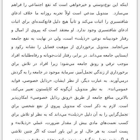
اينكه اين نوع‌دوستي و خيرخواهي است كه نفع اجتماعي را فراهم
مي‌سازد. مندويل مدعي است اولاً تجربه روزانه ما خلاف ادعاي
شافتسبري را اثبات مي‌كند و ثانياً هيچ دليل قانع‌كننده‌اي براي اثبات
ادعاي شافتسبري وجود ندارد. او معتقد است كه پيروي از اميال و
رفتار خودبينانه نوعي «رذيلت» است، ولي در نهايت به نفع جامعه
مي‌انجامد. مندويل برخورداري از موهبت فضايل را نشانه ركود و
ايستايي جامعه مي‌داند. در برابر، رفتار لذت‌جويانه و رفاه‌طلبانه افراد
موجب ترقي و رونق جامعه مي‌شود؛ زيرا افراد در تلاش براي
برخورداري از زندگي تجمل‌آميز، سرماية موجود در جامعه را به گردش
درمي‌آورند. به عبارت ديگر، از نظر ايشان، «رذايل خصوصي، فوايد
عمومي‌اند». به نظر مندويل، آن‌گونه كه كاپلستون تعبير مي‌كند،
بالاترين منافع جامعه از طريق «رونق رذايل خصوصي» امكان‌پذير
است. لازم به ذكر است كه مندويل پيروي از نفع شخصي براي
تجمل‌گرايي را به آن دليل «رذيلت» مي‌داند كه به نظر او تلاش براي
كسب نعمت‌هاي مادي بيش از مقدار ضرورت، عملي «رذيلانه» و
پست است. به هر حال، او بر اين باور است كه اگر چنين تلاشي
فراگير شود، تحولي شگرف در تمدن مادي محقق به وقوع مي‌پيوندد.