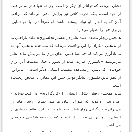
نشان مي‌دهد كه تواناتر از ديگران است، وي نه تنها قادر به مراقبت
از خود است، بلكه قدرت كافي نيز برايش باقي مي‌ماند كه مراقب
آنان كه به اندازة او توانا نيستند، باشد. او صرفاً دارد با خودنمايي،
برتري خود را اظهار مي‌دارد.
همچنين ريچلز معتقد است هابز در تفسير «دلسوزي» علت ناراحتي ما
از بدبختي ديگران را اين واقعيت مي‌داند كه مشاهده بدبختي آنها به
ما يادآوري مي‌كند كه چه بسا همين اتفاق براي ما نيز پيش بيايد. هابز
مي‌نويسد: «دلسوزي عبارت است از تصور يا خيال مصيبت آتي براي
خودمان، كه ناشي از مشاهده مصيبت انساني ديگر است.» بنابراين،
از نظر هابز، دلسوزي بيانگر نوعي حس اين هماني با شخص رنجديده
است.
هابز همچنين رفتار اخلاقي انسان را «فردگرايانه» و «لذت‌جويانه »
مي‌داند. آن‌گونه كه سورل بيان مي‌كند، نظام ارزشي هابز را
مي‌توان «لذت‌گرايي روان‌شناسانه» ناميد. در اين نظام، بسياري از
انسان‌ها تنها در پي صيانت از خود و كسب منافع شخصي خودشان
مي‌باشند.