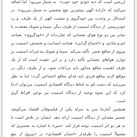
ارزشي است كه «به خودي خود خوب» به شمار مي‌رود؛ اما اضافه
مي‌كنند كه «ارادة الهي بيشترين نفع شخصي به شمار مي‌رود». در
استدلال بر وحدت بين خودگروي و مشيت الهي از يك طرف، و رد
خودپرستي از ديدگاه اسميت از طرف ديگر، سيما و شوبك معتقدند با
تمايز بين دو نوع هواي نفساني كه عبارت‌اند از «خودگروي» همانند
غم و شادي، و «اجتماع گرايي» همانند انسانيت و بخشش، اسميت بر
پيروي از منافع نفس تأكيد مي‌كند. سيما و شوبك مدعي‌اند اسميت بر
توازن هواهاي نفساني تأكيد دارد و بر اين عقيده است كه از يك
طرف اهميت منافع مذكور بايد مراعات شود، و از طرف ديگر، در
مواقع لازم، منافع فردي بايد فداي منافع اجتماعي گردد؛ اما به نظر
مي‌رسد كه دست كم به لحاظ ديدگاه اقتصادي اسميت، مي‌توان ادعا
كرد كه اين نحوة توجيه از ديدگاه اسميت نيز نوعي افراط گري
است.
همچنين آمارتيا سن به منزلة يكي از فيلسوفان اقتصاد مي‌كوشد
تفسير معتدلي از ديدگاه اسميت ارائه دهد. ايشان در تلاش است تا
به هر دو اثر اسميت توجه قرار كند. «سن» با اشاره به تفسيري كه
معمولاً اسميت را طرفدار «انسان اقتصادي» در «پيروي از نفع