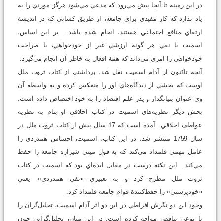
در اين زمينه تا آنجا پيش مي‌رود كه مدعي مي‌شود هرگز موردي را به
ياد ندارد كه كار مفيدي براي جامعه، از طريق كساني كه در انديشة
ارتقاي منافع اجتماعي هستند، انجام شده باشد. بر اين اساس،
اسميت با نفي هر گونه ارزشي غير از خودخواهي، با صراحت
خودخواهي را امري مي‌داند كه همة افعال به خاطر آن انجام مي‌گيرد.
آنچه تاكنون از آدام اسميت نقل شد، برداشتي از كتاب ثروت ملل
اوست كه بخشي از ديدگاه‌هاي اور را منعكس كرده و به واسطة آن
وي عنوان بنيانگذار و پدر علم اقتصاد را به خود اختصاص داده است.
بخش ديگر نظريه‌هاي اسميت در كتاب اخلاقي او بنام به نظريه
عواطف اخلاقي آمده است كه 17 سال پيش از كتاب ثروت ملل در
سال 1759 منتشر شد. در اين كتاب، اسميت، احساس همدردي را
عامل مهمي قلمداد مي‌كند كه به قول ميني شيرازه جامعه را حفظ
مي‌كند. اين نكته درست در مقابل ايده‌اي بود كه اسميت در كتاب
ثروت ملل مطرح كرد و به تعبيري «نفي همدردي»، يعني
«خودپرستي» را حفظ‌كنندة قوام جامعه قلمداد كرد.
وجود اين دو نگرش افراطي در اين دو اثر آدام اسميت، تحليل‌گران را
با نوعي تناقض مواجه كرده است. در اين ميان، تحليل‌گراني چون