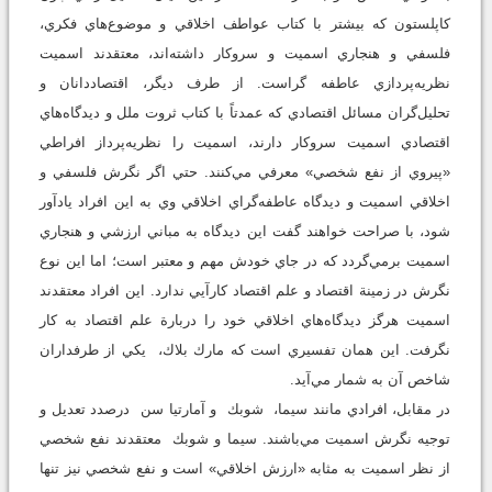
كاپلستون كه بيشتر با كتاب عواطف اخلاقي و موضوع‌هاي فكري،
فلسفي و هنجاري اسميت و سروكار داشته‌اند، معتقدند اسميت
نظريه‌پردازي عاطفه گراست. از طرف ديگر، اقتصاددانان و
تحليل‌گران مسائل اقتصادي كه عمدتاً با كتاب ثروت ملل و ديدگاه‌هاي
اقتصادي اسميت سروكار دارند، اسميت را نظريه‌پرداز افراطي
«پيروي از نفع شخصي» معرفي مي‌كنند. حتي اگر نگرش فلسفي و
اخلاقي اسميت و ديدگاه عاطفه‌گراي اخلاقي وي به اين افراد يادآور
شود، با صراحت خواهند گفت اين ديدگاه به مباني ارزشي و هنجاري
اسميت برمي‌گردد كه در جاي خودش مهم و معتبر است؛ اما اين نوع
نگرش در زمينة اقتصاد و علم اقتصاد كارآيي ندارد. اين افراد معتقدند
اسميت هرگز ديدگاه‌هاي اخلاقي خود را دربارة علم اقتصاد به كار
نگرفت. اين همان تفسيري است كه مارك بلاك، يكي از طرفداران
شاخص آن به شمار مي‌آيد.
در مقابل، افرادي مانند سيما، شوبك و آمارتيا سن درصدد تعديل و
توجيه نگرش اسميت مي‌باشند. سيما و شوبك معتقدند نفع شخصي
از نظر اسميت به مثابه «ارزش اخلاقي» است و نفع شخصي نيز تنها