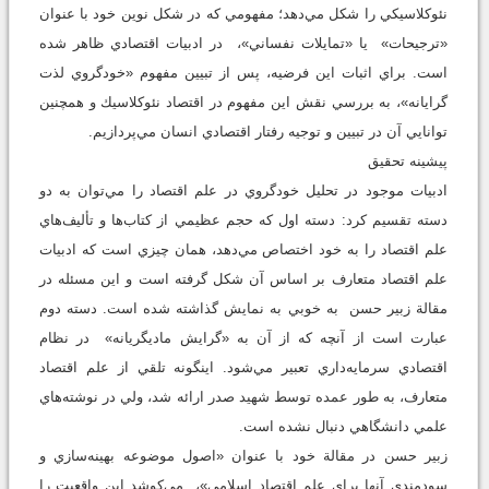
نئوكلاسيكي را شكل مي‌دهد؛ مفهومي كه در شكل نوين خود با عنوان
«ترجيحات» يا «تمايلات نفساني»، در ادبيات اقتصادي ظاهر شده
است. براي اثبات اين فرضيه، پس از تبيين مفهوم «خودگروي لذت
گرايانه»، به بررسي نقش اين مفهوم در اقتصاد نئوكلاسيك و همچنين
توانايي آن در تبيين و توجيه رفتار اقتصادي انسان مي‌پردازيم.
پيشينه تحقيق
ادبيات موجود در تحليل خودگروي در علم اقتصاد را مي‌توان به دو
دسته تقسيم كرد: دسته اول كه حجم عظيمي از كتاب‌ها و تأليف‌هاي
علم اقتصاد را به خود اختصاص مي‌دهد، همان چيزي است كه ادبيات
علم اقتصاد متعارف بر اساس آن شكل گرفته است و اين مسئله در
مقالة زبير حسن به خوبي به نمايش گذاشته شده است. دسته دوم
عبارت است از آنچه كه از آن به «گرايش ماديگريانه» در نظام
اقتصادي سرمايه‌داري تعبير مي‌شود. اينگونه تلقي از علم اقتصاد
متعارف، به طور عمده توسط شهيد صدر ارائه شد، ولي در نوشته‌هاي
علمي دانشگاهي دنبال نشده است.
زبير حسن در مقالة خود با عنوان «اصول موضوعه بهينه‌سازي و
سودمندي آنها براي علم اقتصاد اسلامي»، مي‌كوشد اين واقعيت را