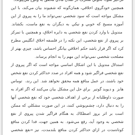
همچنين خودگروي اخلاقي، همان‌گونه كه شفيوند بيان مي‌كند، با اين
مشكل مواجه است كه سود شخصي نمي‌تواند ما را به پيروي از اين
آموزه مسيح كه خوبي و نيكي به ديگران به نفع ماست، بكشاند.
مندويل با وارد كردن نفع شخصي به دايره اخلاق، و همچنين با تمركز
بر پيروي از نفع شخصي، اين نكته را در فلسفه اخلاق انگليس مطرح
كرد كه اگر قرار باشد حكم اخلاقي بيانگر احساس باشد، چيزي بهتر از
مصلحت شخصي نمي‌تواند اين مهم را به انجام برساند.
استدلال مندويل با اين اشكال اساسي مواجه است كه اگر پيروي از
نفع شخصي فراگير شود و همه افراد در صدد حداكثر كردن نفع شخص
خود باشند، در عمل منافع همه محقق نخواهد شد. اين رند، توماس
هابز و ديويد گوتير براي حل اين مشكل بيان مي‌كنند كه اگر افراد به
صورت داوطلبانه از برخي از اهداف شخصي خود كه نفع شخصي آنها
را به دنبال دارد، چشم‌پوشي كنند، در اين صورت مشكلي كه ممكن
است بر اثر بروز اصطكاك به هنگام فراگير شدن پيروي از نفع
شخصي به وجود آيد، رفع مي‌شود. به همين جهت، فدا كردن منافع
كوتاه‌مدت در ازاي حداكثر كردن منافع بلندمدت، نيز «نفع شخصي