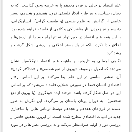
علم اقتصاد در حالي در قرن هجدهم پا به عرصه وجود گذاشت، كه به
دنبال رنسانس و نيز طرح افكار فلسفي قرون هفدهم و هجدهم، بستر
خاصي از گرايش به علوم طبيعي (و طبيعت گرايي)، انسان‌گرايي،
دئيسم و نيز زدودن آثار متافيزيكي و كلامي از فلسفه فراهم شده بود.
با اين همه علم اقتصاد در حين تولد نه تنها راه خود را از ارزش‌ها و
اخلاق جدا نكرد، بلكه در يك بستر اخلاقي و ارزشي شكل گرفت و
رشد كرد.
نگاهي اجمالي به تاريخچه و ماهيت علم اقتصاد نئوكلاسيك نشان
مي‌دهد كه اصول موضوعه «پيروي از نفع شخصي» و «حداكثر كردن»
آن، نقشي اساسي در اين علم ايفا مي‌كنند. بر اين اساس، رفتار
اقتصادي انسان فقط در صورتي عقلايي قلمداد مي‌شود كه بر اساس
اين دو اصل شكل گرفته باشد. هرچند ايدة خودگروي (يا پيروي از نفع
شخصي) به دوران يونان باستان بر مي‌گردد، اين نگرش به طور
عمده در قرن‌هاي هفدهم و هجدهم توسط توماس هابز با ساختاري
جديد در ادبيات اقتصادي مطرح شده است. از اين‌رو، تحقيق حاضر از
بررسي دوران اوليه صرف‌نظر مي‌كند و به بررسي نظر هابز در مورد