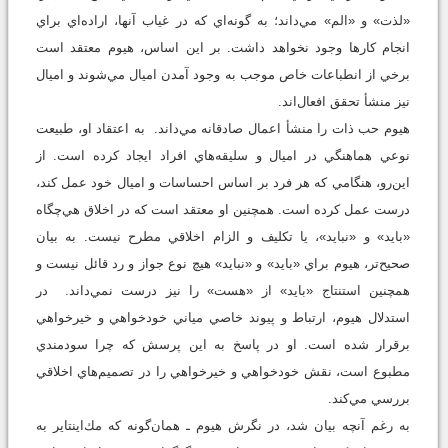
«لذت» و «الم» مي‌داند؛ به گونه‌اي كه در غياب آنها، اراده‌اي براي
انجام كارها وجود نخواهد داشت. بر اين اساس، هيوم معتقد است
برخي از انطباعات خاص موجب به وجود آمدن اميال مي‌شوند و اميال
نيز منشأ تحقق افعال‌اند.
هيوم حب ذات را منشأ اعمال صادقانه مي‌داند. به اعتقاد او، طبيعت
نوعي هماهنگي در اميال و سليقه‌هاي افراد ايجاد كرده است. از
اين‌رو، هنگامي كه هر فرد بر اساس احساسات و اميال خود عمل كند،
درست عمل كرده است. همچنين او معتقد است كه در اخلاق هي‌چگاه
«بايد» و «نبايد»، يا تكليف و الزام اخلاقي مطرح نيست. به بيان
صحيح‌تر، هيوم براي «بايد» و «نبايد» هيچ نوع جواز و رد قائل نيست و
همچنين استنتاج «بايد» از «هست» را نيز درست نمي‌داند. در
استدلال هيوم، ارتباط و پيوند خاصي مياني خودخواهي و خيرخواهي
برقرار شده است. او در پاسخ به اين پرسش كه چرا سودمندي
مطبوع است، نقش خودخواهي و خيرخواهي را در تصميم‌هاي اخلاقي
بررسي مي‌كند.
به رغم آنچه بيان شد، در نگرش هيوم ـ همان‌گونه كه مك‌اينتاير به