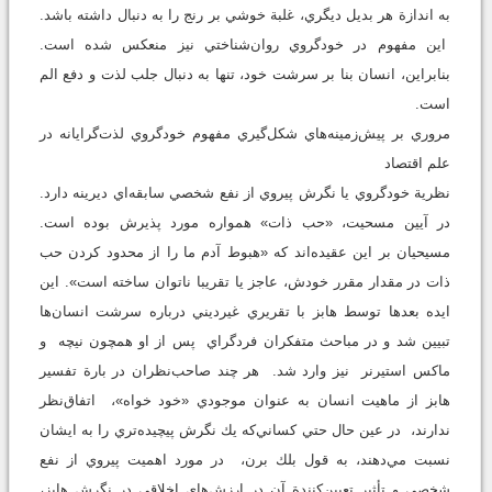
به اندازة هر بديل ديگري، غلبة خوشي بر رنج را به دنبال داشته باشد.
اين مفهوم در خودگروي روان‌شناختي نيز منعكس شده است.
بنابراين، انسان بنا بر سرشت خود، تنها به دنبال جلب لذت و دفع الم
است.
مروري بر پيش‌زمينه‌هاي شكل‌گيري مفهوم خودگروي لذت‌گرايانه در
علم اقتصاد
نظرية خودگروي يا نگرش پيروي از نفع شخصي سابقه‌اي ديرينه دارد.
در آيين مسحيت، «حب ذات» همواره مورد پذيرش بوده است.
مسيحيان بر اين عقيده‌اند كه «هبوط آدم ما را از محدود كردن حب
ذات در مقدار مقرر خودش، عاجز يا تقريبا ناتوان ساخته است». اين
ايده بعدها توسط هابز با تقريري غيرديني درباره سرشت انسان‌ها
تبيين شد و در مباحث متفكران فردگراي پس از او همچون نيچه و
ماكس استيرنر نيز وارد شد. هر چند صاحب‌نظران در بارة تفسير
هابز از ماهيت انسان به عنوان موجودي «خود خواه»، اتفاق‌نظر
ندارند، در عين حال حتي كساني‌كه يك نگرش پيچيده‌تري را به ايشان
نسبت مي‌دهند، به قول بلك برن، در مورد اهميت پيروي از نفع
شخصي و تأثير تعيين‌كنندة آن در ارزش‌هاي اخلاقي در نگرش هابز،