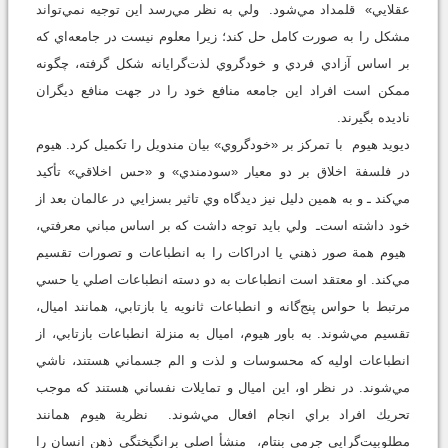
عقلايي» قلمداد مي‌شود. ولي به نظر مي‌رسد اين توجيه نمي‌تواند
مشكل را به صورت كامل حل كند؛‌ زيرا معلوم نيست در جامعه‌اي كه
بر اساس آزادي فردي و خودگروي لذت‌گرايانه شكل گرفته، چگونه
ممكن است افراد اين جامعه منافع خود را در جهت منافع ديگران
ناديده بگيرند.
ديويد هيوم با تمركز بر «خودگروي» بيان مندويل را تكميل كرد. هيوم
در فلسفة اخلاق بر دو معيار «سودمندي» و «حس اخلاقي» تأكيد
مي‌كند ـ و به همين دليل نيز ديدگاه وي تاثير بسزايي در عالمان بعد از
خود داشته است‌ـ ولي بايد توجه داشت كه بر اساس مباني معرفتي،
هيوم همة صور ذهني يا ادراكات را به انطباعات و تصورات تقسيم
مي‌كند. او معتقد است انطباعات به دو دسته انطباعات اصلي يا حسي
مرتبط با حواس پنج‌گانه و انطباعات ثانويه يا بازتابي، همانند اميال،
تقسيم مي‌شوند. به باور هيوم، اميال به منزلة انطباعات بازتابي، از
انطباعات اوليه كه محسوسات و لذت و الم جسماني هستند، ناشي
مي‌شوند. در نظر او، اين اميال و تمايلات نفساني هستند كه موجب
تحريك افراد براي انجام افعال مي‌شوند. نظرية هيوم همانند
مطلوبيت‌گرايي جرمي بنتام، منشأ اصلي برانگيختگي ذهن انسان را