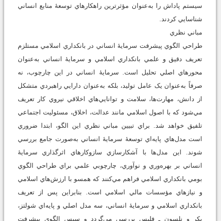
سيستم پاداش را به‌عنوان مؤثرترين راهکارهاي توسعۀ منابع انساني
شناسايي کردند.
مباني نظري
طراحي الگوي پيشرفت سرمايۀ انساني در بانکداري اسلامي مستلزم
تعريف دقيق و علمي بانکداري اسلامي و سرمايۀ انساني به‌عنوان
محورهاي اصلي تحليل است. سرمايۀ انساني در اين چارچوب، نه
صرفاً به‌عنوان يک عامل توليد، بلکه به‌عنوان دارايي راهبردي متشکل
از دانش، مهارت‌ها، سلامت و توانايي‌هاي اخلاقي نيروي کار تعريف
مي‌شود که با اصول اسلامي مانند عدالت، اخلاق، مسئوليت اجتماعي
تلفيق خواهد شد. براي تبيين مباني نظري اين الگو، ابتدا ضروري
است مدل‌هاي پايه‌اي توسعۀ سرمايۀ انساني به‌صورت جامع بررسي
شوند. اين مدل‌ها با آشکارسازي سازوکارهاي اثرگذاري سرمايۀ
انساني بر بهره‌وري و نوآوري، چارچوبي علمي براي طراحي الگوي
بومي بانکداري اسلامي فراهم مي‌کنند که همسو با ارزش‌هاي اسلامي
و نيازهاي مؤسسات مالي اسلامي است. بنابراين پس از تعريف
بانکداري اسلامي و سرمايۀ انساني، سه مدل اصلي و پايه‌اي شولتز،
بکر و نلسون ـ فلپس بررسي مي‌گردد و سپس الگوي پيشرفت