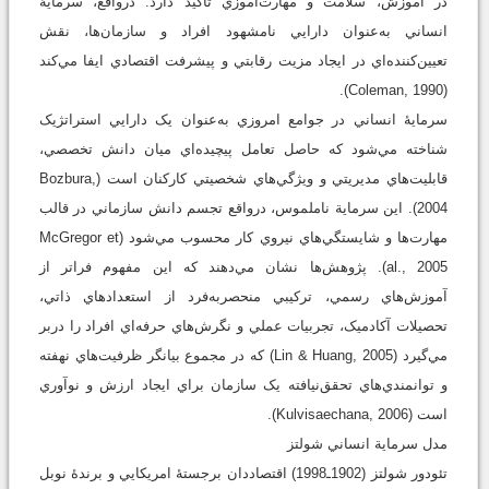
در آموزش، سلامت و مهارت‌آموزي تأکيد دارد. درواقع، سرمايۀ
انساني به‌عنوان دارايي نامشهود افراد و سازمان‌ها، نقش
تعيين‌کننده‌اي در ايجاد مزيت رقابتي و پيشرفت اقتصادي ايفا مي‌کند
(Coleman, 1990).
سرمايۀ انساني در جوامع امروزي به‌عنوان يک دارايي استراتژيک
شناخته مي‌شود که حاصل تعامل پيچيده‌اي ميان دانش تخصصي،
قابليت‌هاي مديريتي و ويژگي‌هاي شخصيتي کارکنان است (Bozbura,
2004). اين سرماية ناملموس، درواقع تجسم دانش سازماني در قالب
مهارت‌ها و شايستگي‌هاي نيروي کار محسوب مي‌شود (McGregor et
al., 2005). پژوهش‌ها نشان مي‌دهند که اين مفهوم فراتر از
آموزش‌هاي رسمي، ترکيبي منحصر‌به‌فرد از استعدادهاي ذاتي،
تحصيلات آکادميک، تجربيات عملي و نگرش‌هاي حرفه‌اي افراد را دربر
مي‌گيرد (Lin & Huang, 2005) که در مجموع بيانگر ظرفيت‌هاي نهفته
و توانمندي‌هاي تحقق‌نيافته يک سازمان براي ايجاد ارزش و نوآوري
است (Kulvisaechana, 2006).
مدل سرماية انساني شولتز
تئودور شولتز (1902ـ1998) اقتصاددان برجستۀ امريکايي و برندۀ نوبل