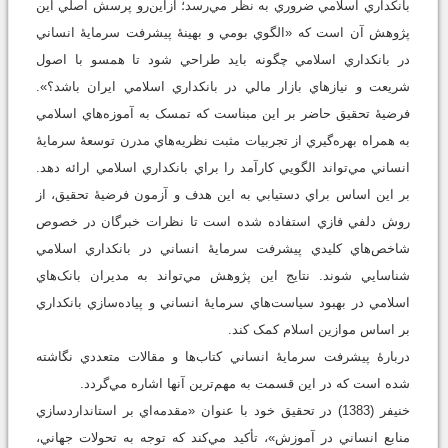
بانکداري اسلامي ضروري به نظر مي‌رسد؛ ازاين‌رو پرسش اصلي اين
پژوهش آن است که «الگوي بومي و بهينۀ پيشرفت سرمايۀ انساني
در بانکداري اسلامي چگونه بايد طراحي شود تا همسو با اصول
شريعت و نيازهاي بازار مالي در بانکداري اسلامي ايران باشد؟».
فرضيۀ تحقيق حاضر بر اين مبناست که تمسک به آموزه‌هاي اسلامي
به همراه بهره‌گيري از تجربيات مثبت نظريه‌هاي مدرن توسعۀ سرمايۀ
انساني مي‌تواند الگويي کارآمد را براي بانکداري اسلامي ارائه دهد.
بر اين اساس براي دستيابي به اين هدف و آزمون فرضيۀ تحقيق، از
روش دلفي فازي استفاده شده است تا نظرات خبرگان در خصوص
شاخص‌هاي کليدي پيشرفت سرمايۀ انساني در بانکداري اسلامي
شناسايي شوند. نتايج اين پژوهش مي‌تواند به مديران بانک‌هاي
اسلامي در بهبود سياست‌هاي سرمايۀ انساني و پياده‌سازي بانکداري
بر اساس موازين اسلام کمک کند.
دربارۀ پيشرفت سرمايۀ انساني کتاب‌ها و مقالات متعددي نگاشته
شده است که در اين قسمت به مهم‌ترين آنها اشاره مي‌گردد.
خنيفر (1383) در تحقيق خود با عنوان «مقدمه‌اي بر استانداردسازي
منابع انساني در آموزش»، تأکيد مي‌کند که توجه به تحولات جهاني،