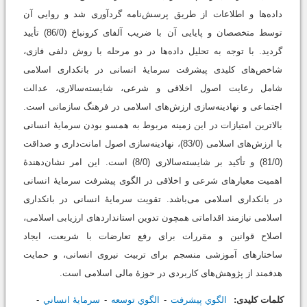
داده‌ها و اطلاعات از طریق پرسش‌نامه گردآوری شد و روایی آن
توسط متخصصان و پایایی آن با ضریب آلفای کرونباخ (86/0) تأیید
گردید. با توجه به تحلیل داده‌ها در دو مرحله با روش دلفی فازی،
شاخص‌های کلیدی پیشرفت سرمایۀ انسانی در بانکداری اسلامی
شامل رعایت اصول اخلاقی و شرعی، شایسته‌سالاری، عدالت
اجتماعی و نهادینه‌سازی ارزش‌های اسلامی در فرهنگ سازمانی است.
بالاترین امتیازات در این زمینه مربوط به همسو بودن سرمایۀ انسانی
با ارزش‌های اسلامی (83/0)، نهادینه‌سازی اصول امانت‌داری و صداقت
(81/0) و تأکید بر شایسته‌سالاری (8/0) است. این امر نشان‌دهندۀ
اهمیت معیارهای شرعی و اخلاقی در الگوی پیشرفت سرمایۀ انسانی
در بانکداری اسلامی می‌باشد. تقویت سرمایۀ انسانی در بانکداری
اسلامی نیازمند اقداماتی همچون تدوین استانداردهای ارزیابی اسلامی،
اصلاح قوانین و مقررات برای رفع تعارضات با شریعت، ایجاد
ساختارهای آموزشی منسجم برای تربیت نیروی انسانی، و حمایت
هدفمند از پژوهش‌های کاربردی در حوزۀ مالی اسلامی است.
کلمات کلیدی:
الگوي پيشرفت
الگوي توسعه
سرمايۀ انساني