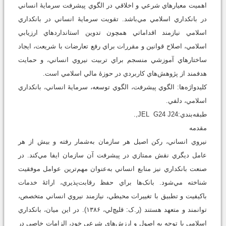
اهميت معيارهاي شرعي و اخلاقي در الگوي پيشرفت سرمايۀ انساني
در بانکداري اسلامي مي‌باشد. تقويت سرمايۀ انساني در بانکداري
اسلامي نيازمند اقداماتي همچون تدوين استانداردهاي ارزيابي
اسلامي، اصلاح قوانين و مقررات براي رفع تعارضات با شريعت، ايجاد
ساختارهاي آموزشي منسجم براي تربيت نيروي انساني، و حمايت
هدفمند از پژوهش‌هاي کاربردي در حوزۀ مالي اسلامي است.
کليدواژه‌ها: الگوي پيشرفت، الگوي توسعه، سرمايۀ انساني، بانکداري
اسلامي، دلفي.
طبقه‌بندي:JEL G24 J24,.
مقدمه
نيروي انساني، رکن اصيل هر سازمان به‌شمار رفته و بيش از هر
عامل ديگري نقش ممتازي در پيشرفت آن سازمان ايفا مي‌کند. در
صنعت بانکداري نيز منابع انساني به‌عنوان مهم‌ترين عوامل موفقيت
شناخته مي‌شود. بانک‌ها براي حفظ رقابت‌پذيري، ارائۀ خدمات
باکيفيت و تطبيق با تغييرات محيطي، نيازمند نيروي انساني متخصص،
توانمند و متعهد هستند (ر.ک: قليچ‌لي، ۱۳۸۶). در اين ميان، بانکداري
اسلامي با توجه به اصول و ارزش‌هاي شرعي خود، الزامات خاصي در