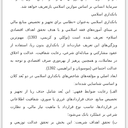
سرمايۀ انساني بر اساس موازين اسلامي بازتعريف خواهد شد.
بانکداري اسلامي
بانکداري اسلامي به‌عنوان «نظامي براي تجهيز و تخصيص منابع مالي
بر مبناي آموزه‌هاي فقه اسلامي و با هدف تحقق اهداف اقتصادي
اسلام» تعريف شده است (توکلي و کريمي، 1393). مهم‌ترين
ويژگي‌هاي اين تعريف عبارت‌اند از: بانکداري بدون ربا، استفاده از
عقود مشارکتي و مبادله‌اي شرعي، رعايت شفافيت، عدالت و اخلاق
در معاملات، و همچنين پرهيز از بهره‌وري صرف اقتصادي و توجه به
عدالت اجتماعي (موسويان و ابراهيمي، 1392).
ابعاد اصلي و مؤلفه‌هاي شاخص‌هاي بانکداري اسلامي در دو بُعد کلان
و اساسي شناسايي شده‌اند:
الف) رعايت ضوابط فقهي: اين بُعد شامل حذف ربا از تجهيز و
تخصيص منابع، حذف قراردادهاي غرري يا صوري، شفافيت اطلاعاتي
در قراردادها، تناسب نوع قرارداد با ماهيت نياز مالي، و نظارت
شرعي بر عملکرد بانک مي‌شود؛
ب) تحقق اهداف شريعت: اين بخش بر تحقق عدالت توزيعي و