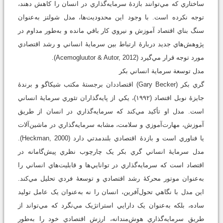
ساختاري که مي‌توانند بازدۀ سرمايه‌گذاري در انسان را کاهش دهند،
توجه نکرده است. با وجود اين محدوديت‌ها، مدل شولتز به‌عنوان
سنگ بناي اقتصاد آموزش و نيروي کار باقي مانده و به‌طور مداوم در
پژوهش‌هاي جديد دربارۀ ارتباط بين سرمايۀ انساني و رشد اقتصادي
مورد توجه قرار مي‌گيرد (Acemogluutor & Autor, 2012).
مدل توسعة سرماية انساني بکر
گري ‌بکر (Gary Becker) اقتصاددان برجستۀ مکتب شيکاگو و برندۀ
جايزۀ نوبل اقتصاد (۱۹۹۲)، يکي از پايه‌گذاران تئوري سرمايۀ انساني
است. مدل او تأکيد مي‌کند که سرمايه‌گذاري در انسان از طريق
آموزش، مهارت‌آموزي و سلامت، مشابه سرمايه‌گذاري در ماشين‌آلات
يا فناوري است و بازدۀ اقتصادي بلندمدتي دارد (Heckman, 2000).
مدل سرمايۀ انساني گري ‌بکر يک چارچوب نظري پيش‌گامانه در
اقتصاد است که سرمايه‌گذاري در توانايي‌ها و قابليت‌هاي انساني را
به‌عنوان موتور محرکۀ رشد اقتصادي و توسعۀ فردي تحليل مي‌کند.
اين مدل با نگاهي تحول‌آفرين، انسان را نه به‌عنوان يک عامل توليد
ساده، بلکه به‌عنوان يک دارايي استراتژيک مي‌نگرد که مي‌تواند از
طريق سرمايه‌گذاري هوش‌مندانه، ارزش اقتصادي خود را به‌طور