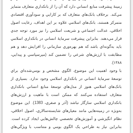
زمينۀ پيشرفت منابع انساني دارد که آن را از بانکداري متعارف متمايز
مي‌کند. برخلاف بانک‌هاي متعارف که بر کارايي و سودآوري اقتصادي
متمرکز هستند، بانک‌هاي اسلامي علاوه بر اين اهداف، رعايت اصول
اخلاقي، عدالت اجتماعي و شريعت اسلامي را نيز مورد توجه جدي
قرار مي‌دهند. بنابراين پيشرفت سرمايۀ انساني در بانکداري اسلامي
بايد به‌گونه‌اي باشد که هم بهره‌وري سازماني را افزايش دهد و هم
مطابقت با ارزش‌هاي شرعي را تضمين کند (ميرسپاسي و پيدايي،
۱۳۸۸).
با وجود اهميت اين موضوع، الگوي مشخص و بومي‌‌شده‌اي براي
توسعۀ سرمايۀ انساني در بانکداري اسلامي وجود ندارد. بسياري از
بانک‌هاي اسلامي هنوز از مدل‌هاي توسعۀ منابع انساني بانکداري
متعارف استفاده مي‌کنند که ممکن است با ماهيت و ارزش‌هاي
بانکداري اسلامي سازگار نباشد (آذر و صفري، 1383). اين موضوع
به‌ويژه در زمينه‌هايي مانند معيارهاي شايسته‌سالاري، اصول اخلاقي،
نظام انگيزشي و آموزش‌هاي تخصصي چالش‌هايي ايجاد کرده است.
بنابراين نياز به طراحي يک الگوي بومي و متناسب با ويژگي‌هاي