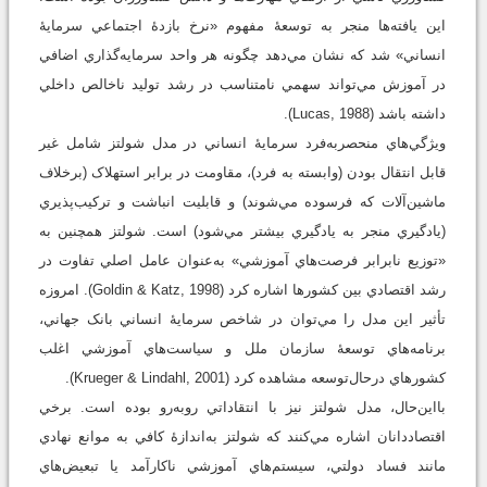
اين يافته‌ها منجر به توسعۀ مفهوم «نرخ بازدۀ اجتماعي سرمايۀ
انساني» شد که نشان مي‌دهد چگونه هر واحد سرمايه‌گذاري اضافي
در آموزش مي‌تواند سهمي نامتناسب در رشد توليد ناخالص داخلي
داشته باشد (Lucas, 1988).
ويژگي‌هاي منحصربه‌فرد سرمايۀ انساني در مدل شولتز شامل غير
قابل انتقال بودن (وابسته به فرد)، مقاومت در برابر استهلاک (برخلاف
ماشين‌آلات که فرسوده مي‌شوند) و قابليت انباشت و ترکيب‌پذيري
(يادگيري منجر به يادگيري بيشتر مي‌شود) است. شولتز همچنين به
«توزيع نابرابر فرصت‌هاي آموزشي» به‌عنوان عامل اصلي تفاوت در
رشد اقتصادي بين کشورها اشاره کرد (Goldin & Katz, 1998). امروزه
تأثير اين مدل را مي‌توان در شاخص سرمايۀ انساني بانک جهاني،
برنامه‌هاي توسعۀ سازمان ملل و سياست‌هاي آموزشي اغلب
کشورهاي درحال‌توسعه مشاهده کرد (Krueger & Lindahl, 2001).
بااين‌حال، مدل شولتز نيز با انتقاداتي روبه‌رو بوده است. برخي
اقتصاددانان اشاره مي‌کنند که شولتز به‌اندازۀ کافي به موانع نهادي
مانند فساد دولتي، سيستم‌هاي آموزشي ناکارآمد يا تبعيض‌هاي