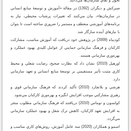
تحول و بقاي سازمان‌ها مي‌دانند.
صبرکش و ديگران (1392) در مقالة «آموزش و توسعۀ منابع انساني
در سازمان‌ها»، بيان مي‌کنند که تغييرات پرشتاب محيطي، نياز به
برنامه‌هاي آموزشي منعطف و مستمر را ضروري ساخته است تا بتوان
با نيازهاي آينده سازگار شد.
کوديباه (2009) در پژوهش خود دريافت که آموزش مناسب، مشارکت
کارکنان و فرهنگ سازماني حمايتي از عوامل کليدي بهبود عملکرد و
بهره‌وري سازماني هستند.
اورهيل (2010) نشان داد که نظارت صحيح، رضايت شغلي و محيط
کاري مثبت تأثير مستقيمي بر توسعۀ منابع انساني و تعهد سازماني
دارد.
هرشي و بلانچارد (2010) تأکيد کردند که فرهنگ سازماني قوي و
رهبري مشارکتي موجب افزايش انگيزه و بهره‌وري کارکنان مي‌شود.
کولسون و توماس (2010) دريافتند که فرهنگ سازماني مطلوب منجر
به افزايش تعهد کارکنان، کاهش ترک شغل و بهبود عملکرد سازماني
مي‌گردد.
اسمو و همکاران (2020) سه عامل آموزش، روش‌هاي کاري مناسب و