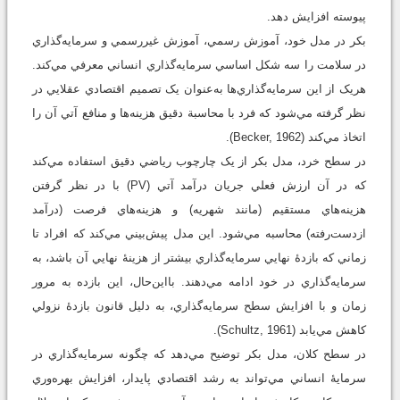
پيوسته افزايش دهد.
بکر در مدل خود، آموزش رسمي، آموزش غيررسمي و سرمايه‌گذاري
در سلامت را سه شکل اساسي سرمايه‌گذاري انساني معرفي مي‌کند.
هريک از اين سرمايه‌گذاري‌ها به‌عنوان يک تصميم اقتصادي عقلايي در
نظر گرفته مي‌شود که فرد با محاسبة دقيق هزينه‌ها و منافع آتي آن را
اتخاذ مي‌کند (Becker, 1962).
در سطح خرد، مدل بکر از يک چارچوب رياضي دقيق استفاده مي‌کند
که در آن ارزش فعلي جريان درآمد آتي (PV) با در نظر گرفتن
هزينه‌هاي مستقيم (مانند شهريه) و هزينه‌هاي فرصت (درآمد
ازدست‌رفته) محاسبه مي‌شود. اين مدل پيش‌بيني مي‌کند که افراد تا
زماني که بازدۀ نهايي سرمايه‌گذاري بيشتر از هزينۀ نهايي آن باشد، به
سرمايه‌گذاري در خود ادامه مي‌دهند. بااين‌حال، اين بازده به مرور
زمان و با افزايش سطح سرمايه‌گذاري، به دليل قانون بازدۀ نزولي
کاهش مي‌يابد (Schultz, 1961).
در سطح کلان، مدل بکر توضيح مي‌دهد که چگونه سرمايه‌گذاري در
سرمايۀ انساني مي‌تواند به رشد اقتصادي پايدار، افزايش بهره‌وري