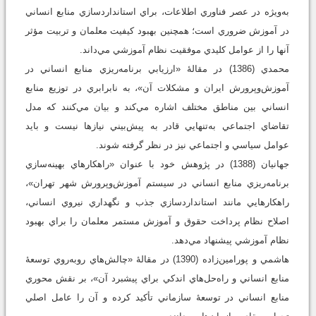
به‌ويژه در عصر فناوري اطلاعات، براي استانداردسازي منابع انساني
در آموزش ضروري است؛ همچنين بهبود کيفيت معلمان و تربيت مؤثر
آنها را از عوامل کليدي موفقيت نظام آموزشي مي‌داند.
محمدي (1386) در مقالۀ «ارزيابي برنامه‌ريزي منابع انساني در
آموزش‌وپرورش ايران و مشکلات آن»، به نابرابري در توزيع منابع
انساني بين مناطق مختلف اشاره مي‌کند و بيان مي‌کنند که مدل
تقاضاي اجتماعي به‌‌تنهايي قادر به پيش‌بيني نيازها نيست و بايد
عوامل سياسي و اجتماعي نيز در نظر گرفته شوند.
جهانيان (1388) در پژوهش خود با عنوان «راهکارهاي بهينه‌سازي
برنامه‌ريزي منابع انساني در سيستم آموزش‌وپرورش شهر تهران»،
راهکارهايي مانند استانداردسازي جذب و نگهداري نيروي انساني،
اصلاح نظام پرداخت حقوق و آموزش مستمر معلمان را براي بهبود
نظام آموزشي پيشنهاد مي‌دهد.
هاشمي و پورامين‌زاده (1390) در مقالۀ «چالش‌هاي روبه‌روي توسعۀ
منابع انساني و راه‌حل‌هاي اندکي براي پيشبرد آن»، بر نقش محوري
منابع انساني در توسعۀ سازماني تأکيد کرده و آن را عامل اصلي