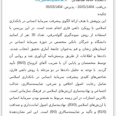
دريافت: 16/01/1404 - پذيرش: 05/03/1404
چکيده
اين پژوهش با هدف ارائۀ الگوي پيشرفت سرمايۀ انساني در بانکداري
اسلامي با رويکرد دلفي فازي انجام شده است. در اين بررسي با
استفاده از روش نمونه‌گيري گلوله‌برفي، تعداد 30 نفر از اساتيد
دانشگاه و خبرگان بانکي متخصص در حوزۀ سرمايۀ انساني در
استان‌هاي زنجان و قم به‌عنوان جامعۀ آماري تحقيق انتخاب شدند.
داده‌ها و اطلاعات از طريق پرسش‌نامه گردآوري شد و روايي آن
توسط متخصصان و پايايي آن با ضريب آلفاي کرونباخ (86/0) تأييد
گرديد. با توجه به تحليل داده‌ها در دو مرحله با روش دلفي فازي،
شاخص‌هاي کليدي پيشرفت سرمايۀ انساني در بانکداري اسلامي
شامل رعايت اصول اخلاقي و شرعي، شايسته‌سالاري، عدالت
اجتماعي و نهادينه‌سازي ارزش‌هاي اسلامي در فرهنگ سازماني است.
بالاترين امتيازات در اين زمينه مربوط به همسو بودن سرمايۀ انساني
با ارزش‌هاي اسلامي (83/0)، نهادينه‌سازي اصول امانت‌داري و صداقت
(81/0) و تأکيد بر شايسته‌سالاري (8/0) است. اين امر نشان‌دهندۀ