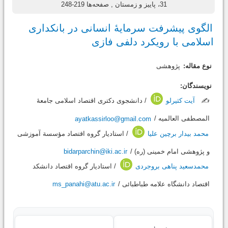
31، پاییز و زمستان
, صفحه‌ها 219-248
الگوی پیشرفت سرمایۀ انسانی در بانکداری
اسلامی با رویکرد دلفی فازی
نوع مقاله:
پژوهشی
نویسندگان:
✍️
آیت کثیرلو
/ دانشجوی دکتری اقتصاد اسلامی جامعۀ
المصطفی العالمیه /
ayatkassirloo@gmail.com
محمد بیدار برچین علیا
/ استادیار گروه اقتصاد مؤسسة آموزشی
و پژوهشی امام خمینی (ره) /
bidarparchin@iki.ac.ir
محمدسعید پناهی بروجردی
/ استادیار گروه اقتصاد دانشکد
اقتصاد دانشگاه علامه طباطبائی /
ms_panahi@atu.ac.ir