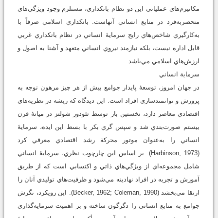
مکانيزم‌هاي عملياتي اين دو نظام بانکداري، مستلزم وجود ويژگي‌هاي
منحصربه‌فرد در منابع انساني آنهاست. بانکداري اسلامي صرفاً با
به‌کارگيري شاخص‌هاي رايج سرمايۀ انساني در نظام بانکداري غربي
قابل اداره نيست، بلکه نيازمند نيروي انساني متعهد و آشنا به اصول و
ارزش‌هاي اسلامي مي‌باشد.
سرماية انساني
در جهان امروز، توسعۀ پايدار جوامع بيش از هر چيز مرهون توجه به
پرورش و توانمندسازي افراد است. اين ديدگاه که ريشه در نظريه‌هاي
اقتصادي معاصر دارد، نخستين بار توسط تئودور شولتز در ميانۀ قرن
بيستم صورت‌بندي شد و سپس گري ‌بکر با بسط اين ايده، سرمايۀ
انساني را به‌عنوان موتور محرکة رشد اقتصادي معرفي کرد
(Harbinson, 1973). بر اساس اين چارچوب نظري، سرمايۀ انساني
شامل مجموعه‌اي از ويژگي‌هاي ذاتي و اکتسابي است که از طريق
آموزش و تجربه در افراد نهادينه مي‌شود و ظرفيت‌هاي توليدي آنان را
ارتقا مي‌بخشد (Becker, 1962; Coleman, 1990). اين رويکرد، نگرش
جوامع به منابع انساني را دگرگون ساخته و بر اهميت سرمايه‌گذاري