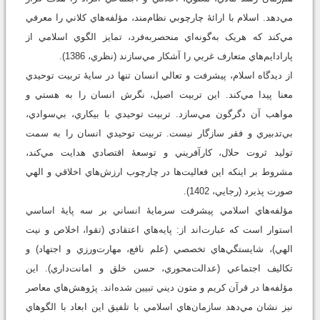
مي‌دهد. اسلام با ارائۀ چارچوبي نظام‌مند، مؤلفه‌هاي کلاني را معرفي
مي‌کند که هريک به‌گونه‌اي منحصربه‌فرد، تمايز الگوي اسلامي از
پارادايم‌هاي متعارف غربي را آشکار مي‌سازند (نظري، 1386).
از ديدگاه اسلام، پيشرفت و تعالي انسان تنها در سايۀ تربيت توحيدي
معنا پيدا مي‌کند. اين تربيت اصيل، نگرش انسان را به هستي و
مواهب آن دگرگون مي‌سازد. تربيت توحيدي با بيکاري، بي‌سوادي،
بي‌تدبيري و فقر سازگار نيست. تربيت توحيدي انسان را به سمت
توليد ثروت حلال، کارآفريني و توسعۀ اقتصادي هدايت مي‌کند،
مشروط بر اينکه اين فعاليت‌ها در چارچوب ارزش‌هاي اخلاقي و الهي
صورت پذيرد (رجايي، 1402).
مؤلفه‌هاي اسلامي پيشرفت سرمايۀ انساني بر سه پايۀ اساسي
استوار است که عبارت‌اند از: پايه‌هاي اعتقادي (تقوا، اخلاص و نيت
الهي)، شايستگي‌هاي تخصصي (علم نافع، مهارت‌ورزي و اجتهاد) و
تکاليف اجتماعي (عدالت‌محوري، حسن خلق و امانت‌داري). اين
مؤلفه‌ها در قرآن کريم و متون ديني تبيين شده‌اند. پژوهش‌هاي معاصر
نيز نشان مي‌دهد سازمان‌هاي اسلامي با تلفيق اين ابعاد با الگوهاي