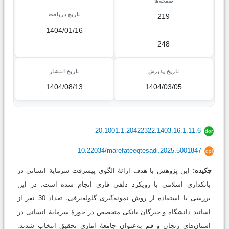
صفحه‌ها
تاریخ دریافت
219
1404/01/16
-
248
تاریخ پذیرش
تاریخ انتشار
1404/08/13
1404/03/05
20.1001.1.20422322.1403.16.1.11.6
dor
10.22034/marefateeqtesadi.2025.5001847
doi
چکیده:
این پژوهش با هدف ارائۀ الگوی پیشرفت سرمایۀ انسانی در
بانکداری اسلامی با رویکرد دلفی فازی انجام شده است. در این
بررسی با استفاده از روش نمونه‌گیری گلوله‌برفی، تعداد 30 نفر از
اساتید دانشگاه و خبرگان بانکی متخصص در حوزۀ سرمایۀ انسانی در
استان‌های زنجان و قم به‌عنوان جامعۀ آماری تحقیق انتخاب شدند.