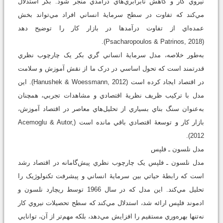
نيروي کار و کاهش نابرابري‌هاي درآمدي منجر شود. بکر استدلال
مي‌کند که تفاوت در سطح سرمايۀ انساني افراد مي‌تواند بخش
عمده‌اي از تفاوت درآمدها در بازار کار را توضيح دهد
(Psacharopoulos & Patrinos, 2018).
به‌طور خلاصه، مدل سرمايۀ انساني گري بکر يک چارچوب نظري
قدرتمند است که تحول اساسي در درک ما از نقش آموزش و سلامت
در اقتصاد ايجاد کرده است (Hanushek & Woessmann, 2012). اين
مدل با ترکيب ظريف نظريۀ اقتصادي و مشاهدات تجربي، همچنان
به‌عنوان سنگ بناي بسياري از تحليل‌هاي معاصر در اقتصاد آموزش،
بازار کار و توسعۀ اقتصادي باقي مانده است (Acemoglu & Autor,
2012).
مدل نلسون ـ فلپس
مدل نلسون ـ فلپس يک چارچوب نظري پيش‌گامانه در اقتصاد رشد
است که رابطۀ حياتي بين سرمايۀ انساني و پيشرفت تکنولوژيک را
تحليل مي‌کند. اين مدل که در سال 1966 توسط ريچارد نلسون و
ادموند فلپس ارائه شد، استدلال مي‌کند که سطح تحصيلات نيروي کار
نه‌تنها بهره‌وري مستقيم را افزايش مي‌دهد، بلکه مهم‌تر از آن، توانايي