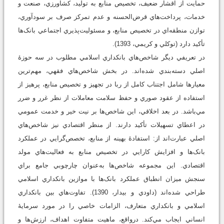
حمايت از اقشار ضعيف، تخصيص منابع به توليد، کشاورزي، صنعت و
خدمات، پرداخت‌هاي قرض‌الحسنه و عدم تمرکز صرف بر سودآوري،
توازن منطقه‌اي در تخصيص منابع، و مسئوليت‌پذيري اجتماعي بانک‌ها
تأکيد دارد (توکلي و کريمي، 1393).
در تعريفي ديگر شاخص‌هاي بانکداري اسلامي مطلوب در سه حوزۀ
اصلي دسته‌بندي شده‌اند. در بخش شاخص‌هاي فقهي، مهم‌ترين
معيارها شامل اجتناب کامل از ربا در تجهيز و تخصيص منابع، پرهيز از
استفاده از عقود صوري و حفظ سلامت معاملات از نظر غرر و ضرر
مي‌باشد. در بعد اخلاقي، اين شاخص‌ها بر نيت خير و خدمت عمومي
در اعطاي تسهيلات تأکيد دارند. از منظر اقتصادي نيز شاخص‌هاي
اصلي عبارت‌اند از: استفادۀ بهينه از منابع، تخصص‌گرايي در عملکرد
بانک‌ها و افزايش کارايي در تخصيص منابع به فعاليت‌هاي مولد
اقتصادي. اين مجموعه شاخص‌ها به‌عنوان چارچوبي جامع براي
سنجش ميزان انطباق عملکرد بانک‌ها با موازين بانکداري اسلامي
طراحي شده‌اند (داودي و بيدار، 1390). تفاوت‌هاي بين بانکداري
اسلامي و بانکداري متعارف، الزامات خاصي را در مورد سرمايۀ
انساني ايجاب مي‌کند. درواقع، ماهيت متفاوت اهداف، ارزش‌ها و