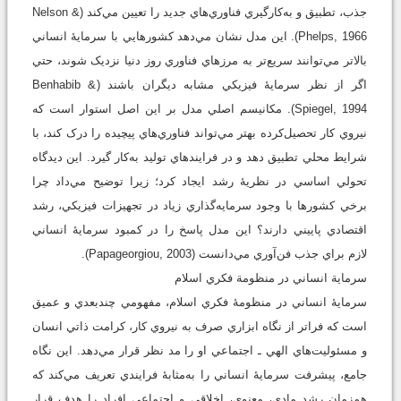
جذب، تطبيق و به‌کارگيري فناوري‌هاي جديد را تعيين مي‌کند (Nelson &
Phelps, 1966). اين مدل نشان مي‌دهد کشورهايي با سرمايۀ انساني
بالاتر مي‌توانند سريع‌تر به مرزهاي فناوري روز دنيا نزديک شوند، حتي
اگر از نظر سرمايۀ فيزيکي مشابه ديگران باشند (Benhabib &
Spiegel, 1994). مکانيسم اصلي مدل بر اين اصل استوار است که
نيروي کار تحصيل‌کرده بهتر مي‌تواند فناوري‌هاي پيچيده را درک کند، با
شرايط محلي تطبيق دهد و در فرايندهاي توليد به‌کار گيرد. اين ديدگاه
تحولي اساسي در نظريۀ رشد ايجاد کرد؛ زيرا توضيح مي‌داد چرا
برخي کشورها با وجود سرمايه‌گذاري زياد در تجهيزات فيزيکي، رشد
اقتصادي پاييني دارند؟ اين مدل پاسخ را در کمبود سرمايۀ انساني
لازم براي جذب فن‌آوري مي‌دانست (Papageorgiou, 2003).
سرماية انساني در منظومة فکري اسلام
سرمايۀ انساني در منظومۀ فکري اسلام، مفهومي چندبعدي و عميق
است که فراتر از نگاه ابزاري صرف به نيروي کار، کرامت ذاتي انسان
و مسئوليت‌هاي الهي ـ اجتماعي او را مد نظر قرار مي‌دهد. اين نگاه
جامع، پيشرفت سرمايۀ انساني را به‌مثابۀ فرايندي تعريف مي‌کند که
هم‌زمان رشد مادي، معنوي، اخلاقي و اجتماعي افراد را هدف قرار