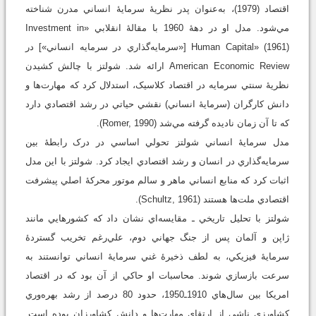
اقتصاد (1979)، به‌عنوان پدر نظريۀ سرمايۀ انساني مدرن شناخته
مي‌شود. مدل او در دهۀ 1960 با مقالۀ انقلابي «Investment in
Human Capital» (1961) [«سرمايه‌گذاري در سرمايه انساني»] در
American Economic Review ارائه شد. شولتز با چالش کشيدن
نظريۀ سنتي سرمايه در اقتصاد کلاسيک، استدلال کرد که مهارت‌ها و
دانش کارگران (سرمايۀ انساني) نقشي حياتي در رشد اقتصادي دارد
که تا آن زمان ناديده گرفته مي‌شد (Romer, 1990).
مدل سرمايۀ انساني شولتز تحولي اساسي در درک رابطۀ بين
سرمايه‌گذاري در انسان و رشد اقتصادي ايجاد کرد. شولتز با اين مدل
اثبات کرد که منابع انساني ماهر و سالم موتور محرکۀ اصلي پيشرفت
اقتصادي ملت‌ها هستند (Schultz, 1961).
شولتز با تحليل تاريخي ـ مقايسه‌اي نشان داد که کشورهايي مانند
ژاپن و آلمان پس از جنگ جهاني دوم، علي‌رغم تخريب گستردۀ
سرمايۀ فيزيکي، به لطف ذخيرۀ غني سرمايۀ انساني توانستند به
سرعت بازسازي شوند. محاسبات او حاکي از آن بود که در اقتصاد
امريکا بين سال‌هاي 1910ـ1950، حدود 80 درصد از رشد بهره‌وري
کشاورزي ناشي از ارتقاي مهارت‌ها و دانش کشاورزان بوده است.